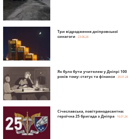
Три відродження дніпровської
синагоги
- 23.06.24
Як було бути учителем у Дніпрі 100
років тому: статус та фінанси
- 20.01.24
Січеславська, повітрянодесантна:
героїчна 25 бригада з Дніпра
- 16.01.24