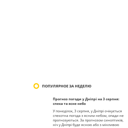
ПОПУЛЯРНОЕ ЗА НЕДЕЛЮ
Прогноз погоди у Дніпрі на 3 серпня:
спека та ясне небо
У понеділок, 3 серпня, у Дніпрі очікується
спекотна погода з ясним небом, опади не
прогнозуються. За прогнозом синоптиків,
ніч у Дніпрі буде ясною або з мінливою