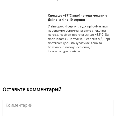
Спека до +37°С: якої погоди чекати у
Дніпрі з 4 по 10 серпня
У вівторок, 4 серпня, у Дніпрі очікується
переважно сонячна та дуже спекотна
погода, повітря прогріється до +32°С. За
прогнозом синоптиків, 4 серпня в Дніпрі
протягом доби пануватиме ясна та
безхмарна погода без опадів.
Температура повітря…
Оставьте комментарий