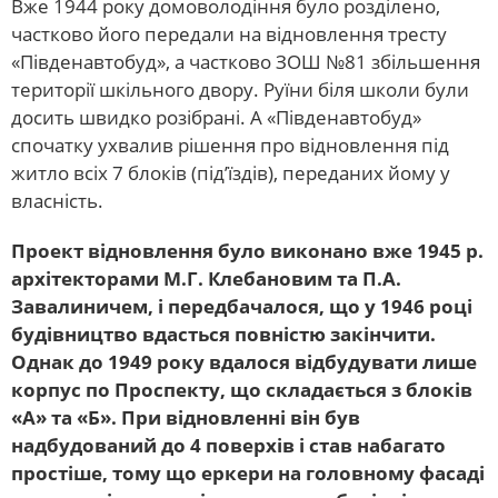
Вже 1944 року домоволодіння було розділено,
частково його передали на відновлення тресту
«Південавтобуд», а частково ЗОШ №81 збільшення
території шкільного двору. Руїни біля школи були
досить швидко розібрані. А «Південавтобуд»
спочатку ухвалив рішення про відновлення під
житло всіх 7 блоків (під’їздів), переданих йому у
власність.
Проект відновлення було виконано вже 1945 р.
архітекторами М.Г. Клебановим та П.А.
Завалиничем, і передбачалося, що у 1946 році
будівництво вдасться повністю закінчити.
Однак до 1949 року вдалося відбудувати лише
корпус по Проспекту, що складається з блоків
«А» та «Б». При відновленні він був
надбудований до 4 поверхів і став набагато
простіше, тому що еркери на головному фасаді