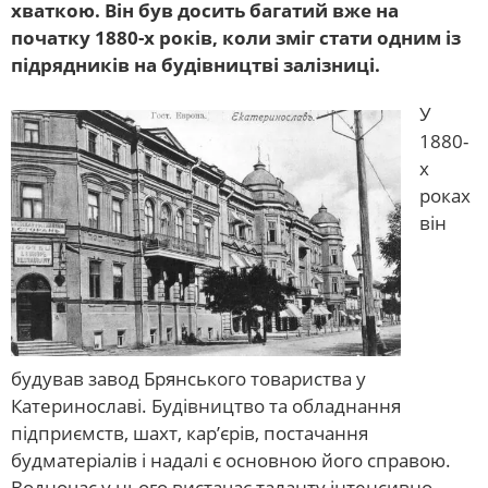
хваткою. Він був досить багатий вже на
початку 1880-х років, коли зміг стати одним із
підрядників на будівництві залізниці.
У
1880-
х
роках
він
будував завод Брянського товариства у
Катеринославі. Будівництво та обладнання
підприємств, шахт, кар’єрів, постачання
будматеріалів і надалі є основною його справою.
Водночас у нього вистачає таланту інтенсивно