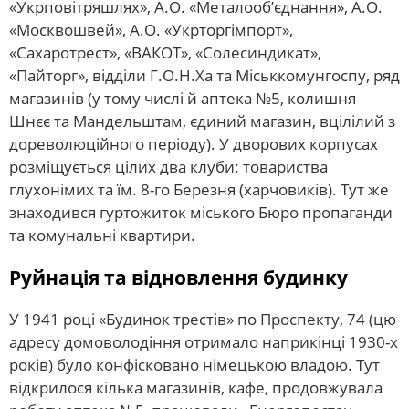
«Укрповітряшлях», А.О. «Металооб’єднання», А.О.
«Москвошвей», А.О. «Укрторгімпорт»,
«Сахаротрест», «ВАКОТ», «Солесиндикат»,
«Пайторг», відділи Г.О.Н.Ха та Міськкомунгоспу, ряд
магазинів (у тому числі й аптека №5, колишня
Шнєє та Мандельштам, єдиний магазин, вцілілий з
дореволюційного періоду). У дворових корпусах
розміщується цілих два клуби: товариства
глухонімих та їм. 8-го Березня (харчовиків). Тут же
знаходився гуртожиток міського Бюро пропаганди
та комунальні квартири.
Руйнація та відновлення будинку
У 1941 році «Будинок трестів» по ​​Проспекту, 74 (цю
адресу домоволодіння отримало наприкінці 1930-х
років) було конфісковано німецькою владою. Тут
відкрилося кілька магазинів, кафе, продовжувала