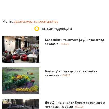
Метки:
архитектура
,
история днепра
ВЫБОР РЕДАКЦИИ
Коворкінги та антикафе Дніпра: огляд
закладів
- 12.05.25
Ботсад Дніпра – царство зелені та
екзотики
- 13.04.25
Де в Дніпрі знайти Корею та вулицю з
чотирма назвами
- 16.07.24