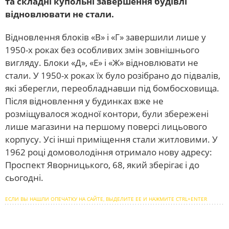
та складні купольні завершення будівлі
відновлювати не стали.
Відновлення блоків «В» і «Г» завершили лише у
1950-х роках без особливих змін зовнішнього
вигляду. Блоки «Д», «Е» і «Ж» відновлювати не
стали. У 1950-х роках їх було розібрано до підвалів,
які зберегли, переобладнавши під бомбосховища.
Після відновлення у будинках вже не
розміщувалося жодної контори, були збережені
лише магазини на першому поверсі лицьового
корпусу. Усі інші приміщення стали житловими. У
1962 році домоволодіння отримало нову адресу:
Проспект Яворницького, 68, який зберігає і до
сьогодні.
ЕСЛИ ВЫ НАШЛИ ОПЕЧАТКУ НА САЙТЕ, ВЫДЕЛИТЕ ЕЕ И НАЖМИТЕ CTRL+ENTER