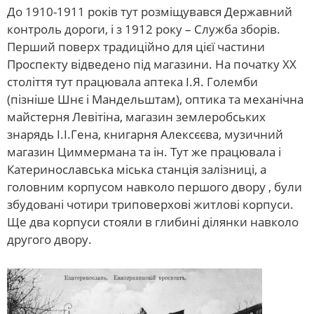
До 1910-1911 років тут розміщувався Державний
контроль дороги, і з 1912 року – Служба зборів.
Перший поверх традиційно для цієї частини
Проспекту відведено під магазини. На початку ХХ
століття тут працювала аптека І.Я. Големби
(пізніше Шнє і Мандельштам), оптика та механічна
майстерня Левітіна, магазин землеробських
знарядь І.І.Гена, книгарня Алексєєва, музичний
магазин Циммермана та ін. Тут же працювала і
Катеринославська міська станція залізниці, а
головним корпусом навколо першого двору , були
збудовані чотири триповерхові житлові корпуси.
Ще два корпуси стояли в глибині ділянки навколо
другого двору.