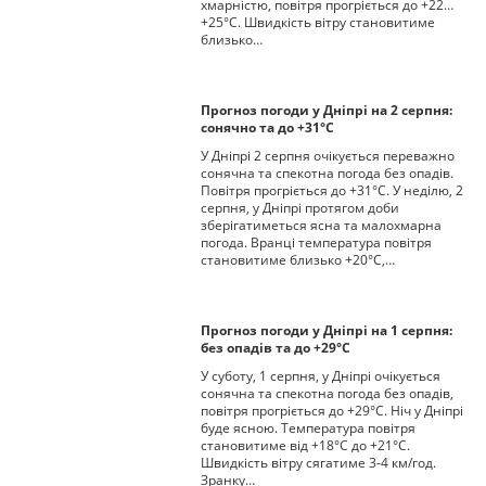
хмарністю, повітря прогріється до +22…
+25°С. Швидкість вітру становитиме
близько…
Прогноз погоди у Дніпрі на 2 серпня:
сонячно та до +31°С
У Дніпрі 2 серпня очікується переважно
сонячна та спекотна погода без опадів.
Повітря прогріється до +31°С. У неділю, 2
серпня, у Дніпрі протягом доби
зберігатиметься ясна та малохмарна
погода. Вранці температура повітря
становитиме близько +20°С,…
Прогноз погоди у Дніпрі на 1 серпня:
без опадів та до +29°С
У суботу, 1 серпня, у Дніпрі очікується
сонячна та спекотна погода без опадів,
повітря прогріється до +29°С. Ніч у Дніпрі
буде ясною. Температура повітря
становитиме від +18°С до +21°С.
Швидкість вітру сягатиме 3-4 км/год.
Зранку…