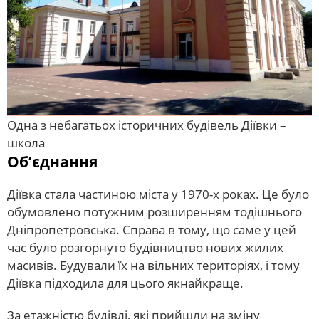
Одна з небагатьох історичних будівель Діївки –
школа
Об’єднання
Діївка стала частиною міста у 1970-х роках. Це було
обумовлено потужним розширенням тодішнього
Дніпропетровська. Справа в тому, що саме у цей
час було розгорнуто будівництво нових жилих
масивів. Будували їх на вільних територіях, і тому
Діївка підходила для цього якнайкраще.
За етажністю будівлі, які прийшли на зміну