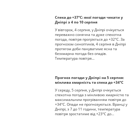
Спека до +37°С: якої погоди чекати у
Дніпрі з 4 по 10 серпня
У вівторок, 4 серпня, у Дніпрі очікується
переважно сонячна та дуже спекотна
погода, повітря прогріється до +32°С. За
прогнозом синоптиків, 4 серпня в Дніпрі
протягом доби пануватиме ясна та
безхмарна погода без опадів.
Температура повітря…
Прогноз погоди у Дніпрі на 5 серпня:
мінлива хмарність та спека до +34°С
У середу, 5 серпня, у Дніпрі очікується
спекотна погода з мінливою хмарністю та
максимальним прогріванням повітря до
+34°С. Опади не прогнозуються. Вранці у
Дніпрі, з 7 до 11 години, температура
повітря зростатиме від +23°С до…