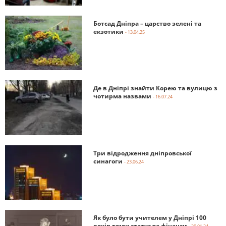
Ботсад Дніпра – царство зелені та
екзотики
- 13.04.25
Де в Дніпрі знайти Корею та вулицю з
чотирма назвами
- 16.07.24
Три відродження дніпровської
синагоги
- 23.06.24
Як було бути учителем у Дніпрі 100
років тому: статус та фінанси