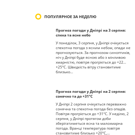
ПОПУЛЯРНОЕ ЗА НЕДЕЛЮ
Прогноз погоди у Дніпрі на 3 серпня:
спека та ясне небо
У понеділок, 3 серпня, у Дніпрі очікується
спекотна погода з ясним небом, опади не
прогнозуються. За прогнозом синоптиків,
ніч у Дніпрі буде ясною або з мінливою
хмарністю, повітря прогріється до +22…
+25°С. Швидкість вітру становитиме
близько…
Прогноз погоди у Дніпрі на 2 серпня:
сонячно та до +31°С
У Дніпрі 2 серпня очікується переважно
сонячна та спекотна погода без опадів.
Повітря прогріється до +31°С. У неділю, 2
серпня, у Дніпрі протягом доби
зберігатиметься ясна та малохмарна
погода. Вранці температура повітря
становитиме близько +20°С,…