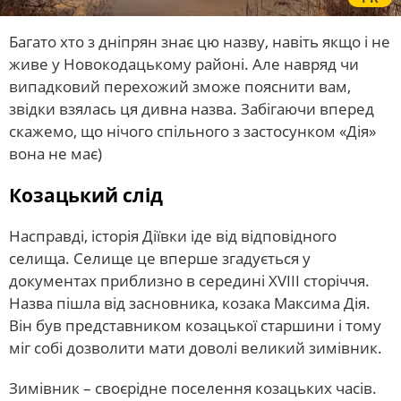
Багато хто з дніпрян знає цю назву, навіть якщо і не
живе у Новокодацькому районі. Але навряд чи
випадковий перехожий зможе пояснити вам,
звідки взялась ця дивна назва. Забігаючи вперед
скажемо, що нічого спільного з застосунком «Дія»
вона не має)
Козацький слід
Насправді, історія Діївки іде від відповідного
селища. Селище це вперше згадується у
документах приблизно в середині XVIII сторіччя.
Назва пішла від засновника, козака Максима Дія.
Він був представником козацької старшини і тому
міг собі дозволити мати доволі великий зимівник.
Зимівник – своєрідне поселення козацьких часів.