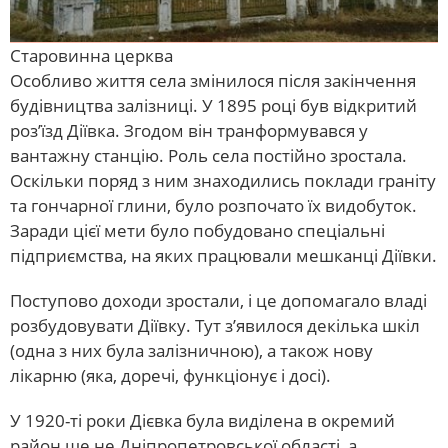
Старовинна церква
Особливо життя села змінилося після закінчення
будівництва залізниці. У 1895 році був відкритий
роз’їзд Діївка. Згодом він транформувався у
вантажну станцію. Роль села постійно зростала.
Оскільки поряд з ним знаходились поклади граніту
та гончарної глини, було розпочато їх видобуток.
Заради цієї мети було побудовано спеціальні
підприємства, на яких працювали мешканці Діївки.
Поступово доходи зростали, і це допомагало владі
розбудовувати Діївку. Тут з’явилося декілька шкіл
(одна з них була залізничною), а також нову
лікарню (яка, доречі, функціонує і досі).
У 1920-ті роки Дієвка була виділена в окремий
район ще не Дніпропетровської області, а