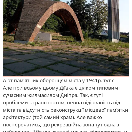
А от пам’ятник оборонцям міста у 1941р. тут є
Але при всьому цьому Діївка є цілком типовим і
сучасним жилмасивом Дніпра. Так, є тут і
проблеми з транспортом, певна відірваність від
міста та відсутність реконструкції місцевої пам’ятки
архітектури (той самий храм). Але важко
посперечатись, що рекреаційна зона тут одна з
найкращих. Місцеві жителі можуть відправитись у