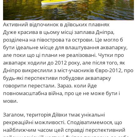
Активний відпочинок в діївських плавнях
Дуже красива в цьому місці заплава Дніпра,
розділена на півострова та острови. Це могло б
бути ідеальне місце для влаштування аквапарку,
але поки що ці плани не реалізовані. Чутки про
аквапарк ходили до 2012 року, але після того, як
Дніпро викреслили з міст-учасників Євро-2012, про
будь-які перспективи побудови аквапарку
говорити перестали. Зараз. коли йде
повномасштабна війна, про це не може бути і
мови.
Загалом, територія Діївки тмає унікальні
рекреаційні можливості. Сподіватимемося, що
найближчим часом цей справді перспективний