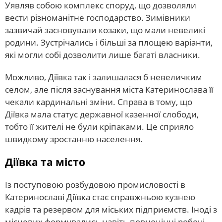
Уявляв собою комплекс споруд, що дозволяли
вести різноманітне господарство. Зимівники
зазвичай засновували козаки, що мали невеликі
родини. Зустрічались і більші за площею варіанти,
які могли собі дозволити лише багаті власники.
Можливо, Діївка так і залишалася б невеличким
селом, але після заснування міста Катеринослава її
чекали кардинальні зміни. Справа в тому, що
Діївка мала статус державної казенної слободи,
тобто її жителі не були кріпаками. Це сприяло
швидкому зростанню населення.
Діївка та місто
Із поступовою розбудовою промисловості в
Катеринославі Діївка стає справжньою кузнею
кадрів та резервом для міських підприємств. Іноді з
місцевих формувались навіть повноцінні робочі