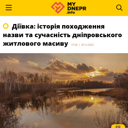
Діївка: історія походження
назви та сучасність дніпровського
житлового масиву
15:34 | 29.12.2022
PR