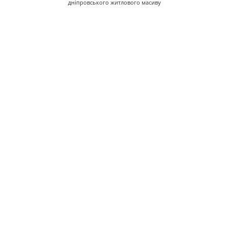
дніпровського житлового масиву