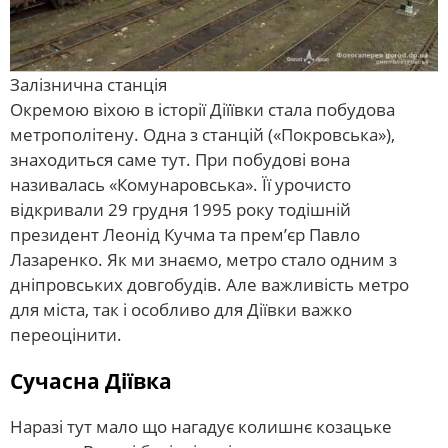
Залізнична станція
Окремою віхою в історії Діїївки стала побудова
метрополітену. Одна з станцій («Покровська»),
знаходиться саме тут. При побудові вона
називалась «Комунаровська». Її урочисто
відкривали 29 грудня 1995 року тодішній
президент Леонід Кучма та прем’єр Павло
Лазаренко. Як ми знаємо, метро стало одним з
дніпровських довгобудів. Але важливість метро
для міста, так і особливо для Діївки важко
переоцінити.
Сучасна Діївка
Наразі тут мало що нагадує колишнє козацьке