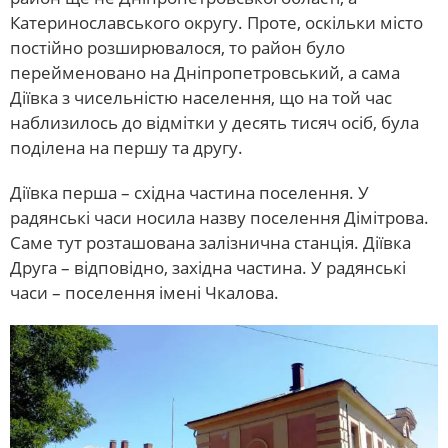
Катеринославського округу. Проте, оскільки місто
постійно розширювалося, то район було
перейменовано на Дніпропетровський, а сама
Діївка з чисельністю населення, що на той час
наблизилось до відмітки у десять тисяч осіб, була
поділена на першу та другу.
Діївка перша – східна частина поселення. У
радянські часи носила назву поселення Дімітрова.
Саме тут розташована залізнична станція. Діївка
Друга – відповідно, західна частина. У радянські
часи – поселення імені Чкалова.