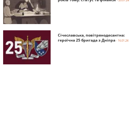
- 20.01.24
Січеславська, повітрянодесантна:
героїчна 25 бригада з Дніпра
- 16.01.24