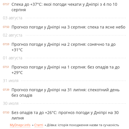
Спека до +37°С: якої погоди чекати у Дніпрі з 4 по 10
07:57
серпня
03 августа
Прогноз погоди у Дніпрі на 3 серпня: спека та ясне небо
07:50
02 августа
Прогноз погоди у Дніпрі на 2 серпня: сонячно та до
07:59
+31°С
01 августа
Прогноз погоди у Дніпрі на 1 серпня: без опадів та до
07:51
+29°С
31 июля
Прогноз погоди у Дніпрі на 31 липня: спекотний день
07:39
без опадів
30 июля
Без опадів та до +26°С: прогноз погоди у Дніпрі на 30
07:50
липня
MyDnepr.info
»
Статті
»
Діївка: історія походження назви та сучасність