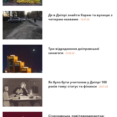
Де в Дніпрі знайти Корею та вулицю з
чотирма назвами
- 16.07.24
Три відродження дніпровської
синагоги
- 23.06.24
Як було бути учителем у Дніпрі 100
років тому: статус та фінанси
- 20.01.24
Січеславська, повітрянодесантна: