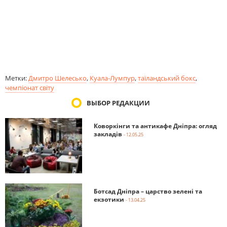
Метки:
Дмитро Шелесько
,
Куала-Лумпур
,
таїландський бокс
,
чемпіонат світу
ВЫБОР РЕДАКЦИИ
Коворкінги та антикафе Дніпра: огляд
закладів
- 12.05.25
Ботсад Дніпра – царство зелені та
екзотики
- 13.04.25