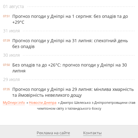
01 августа
Прогноз погоди у Дніпрі на 1 серпня: без опадів та до
07:51
+29°С
31 июля
Прогноз погоди у Дніпрі на 31 липня: спекотний день
07:39
без опадів
30 июля
Без опадів та до +26°С: прогноз погоди у Дніпрі на 30
07:50
липня
29 июля
Прогноз погоди у Дніпрі на 29 липня: мінлива хмарність
07:35
та ймовірність невеликого дощу
MyDnepr.info
»
Новости Днепра
»
Дмитро Шелесько з Дніпропетровщини став
чемпіоном світу з таїландського боксу
Реклама на сайте
Контакты