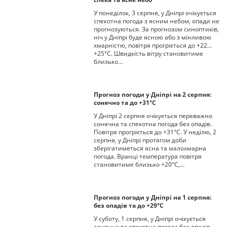
У понеділок, 3 серпня, у Дніпрі очікується
спекотна погода з ясним небом, опади не
прогнозуються. За прогнозом синоптиків,
ніч у Дніпрі буде ясною або з мінливою
хмарністю, повітря прогріється до +22…
+25°С. Швидкість вітру становитиме
близько…
Прогноз погоди у Дніпрі на 2 серпня:
сонячно та до +31°С
У Дніпрі 2 серпня очікується переважно
сонячна та спекотна погода без опадів.
Повітря прогріється до +31°С. У неділю, 2
серпня, у Дніпрі протягом доби
зберігатиметься ясна та малохмарна
погода. Вранці температура повітря
становитиме близько +20°С,…
Прогноз погоди у Дніпрі на 1 серпня:
без опадів та до +29°С
У суботу, 1 серпня, у Дніпрі очікується
сонячна та спекотна погода без опадів,