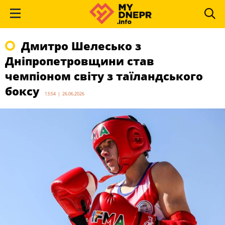
Дмитро Шелесько з
Дніпропетровщини став
чемпіоном світу з таїландського
боксу
13:54 | 26.06.2026