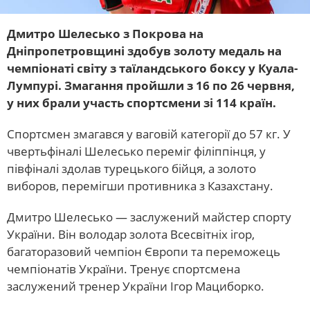
Дмитро Шелесько з Покрова на
Дніпропетровщині здобув золоту медаль на
чемпіонаті світу з таїландського боксу у Куала-
Лумпурі. Змагання пройшли з 16 по 26 червня,
у них брали участь спортсмени зі 114 країн.
Спортсмен змагався у ваговій категорії до 57 кг. У
чвертьфіналі Шелесько переміг філіппінця, у
півфіналі здолав турецького бійця, а золото
виборов, перемігши противника з Казахстану.
Дмитро Шелесько — заслужений майстер спорту
України. Він володар золота Всесвітніх ігор,
багаторазовий чемпіон Європи та переможець
чемпіонатів України. Тренує спортсмена
заслужений тренер України Ігор Мациборко.