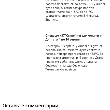
повітря прогріється до +29°С. Ніч у Дніпрі
буде ясною. Температура повітря
становитиме від +18°С до +21°С.
Швидкість вітру сягатиме 3-4 км/год.
Зранку…
Спека до +37°С: якої погоди чекати у
Дніпрі з 4 по 10 серпня
У вівторок, 4 серпня, у Дніпрі очікується
переважно сонячна та дуже спекотна
погода, повітря прогріється до +32°С. За
прогнозом синоптиків, 4 серпня в Дніпрі
протягом доби пануватиме ясна та
безхмарна погода без опадів.
Температура повітря…
Оставьте комментарий