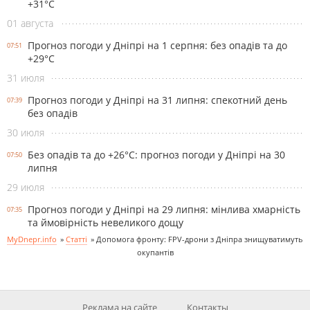
+31°С
01 августа
Прогноз погоди у Дніпрі на 1 серпня: без опадів та до
07:51
+29°С
31 июля
Прогноз погоди у Дніпрі на 31 липня: спекотний день
07:39
без опадів
30 июля
Без опадів та до +26°С: прогноз погоди у Дніпрі на 30
07:50
липня
29 июля
Прогноз погоди у Дніпрі на 29 липня: мінлива хмарність
07:35
та ймовірність невеликого дощу
MyDnepr.info
»
Статті
»
Допомога фронту: FPV-дрони з Дніпра знищуватимуть
окупантів
Реклама на сайте
Контакты