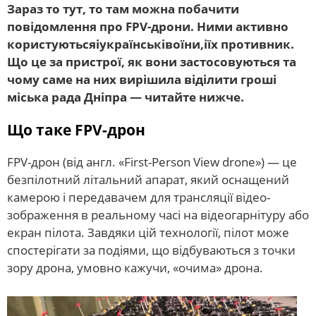
Зараз то тут, то там можна побачити
повідомлення про FPV-дрони. Ними активно
користуютьсяіукраїнськівоїни,іїх противник.
Що це за пристрої, як вони застосовуються та
чому саме на них вирішила віділити гроші
міська рада Дніпра — читайте нижче.
Що таке FPV-дрон
FPV-дрон (від англ. «First-Person View drone») — це
безпілотний літальний апарат, який оснащений
камерою і передавачем для трансляції відео-
зображення в реальному часі на відеогарнітуру або
екран пілота. Завдяки цій технології, пілот може
спостерігати за подіями, що відбуваються з точки
зору дрона, умовно кажучи, «очима» дрона.