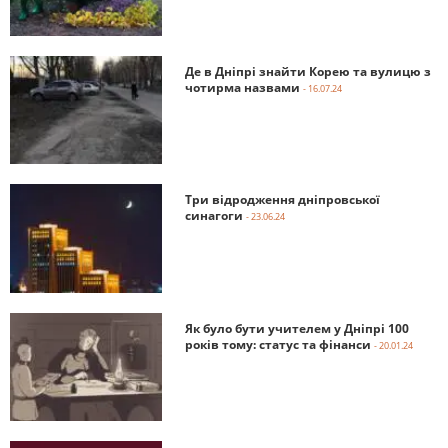
Де в Дніпрі знайти Корею та вулицю з
чотирма назвами
- 16.07.24
Три відродження дніпровської
синагоги
- 23.06.24
Як було бути учителем у Дніпрі 100
років тому: статус та фінанси
- 20.01.24