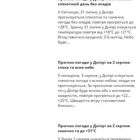
спекотний день без опадів
У п’ятницю, 31 липня, у Дніпрі
прогнозується спекотна та сонячна
погода без опадів, повітря прогріється до
+28°С. Зранку 31 липня у Дніпрі очікується
температура повітря від +18°С до +21°С.
Вітер північно-західний, 3-6 км/год. Небо
буде…
Прогноз погоди у Дніпрі на 3 серпня:
спека та ясне небо
У понеділок, 3 серпня, у Дніпрі очікується
спекотна погода з ясним небом, опади не
прогнозуються. За прогнозом синоптиків,
ніч у Дніпрі буде ясною або з мінливою
хмарністю, повітря прогріється до +22…
+25°С. Швидкість вітру становитиме
близько…
Прогноз погоди у Дніпрі на 2 серпня:
сонячно та до +31°С
У Дніпрі 2 серпня очікується переважно