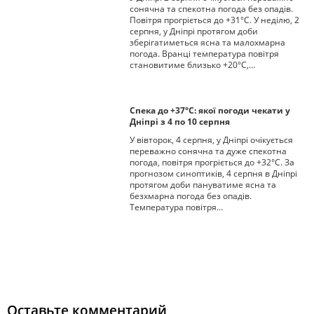
сонячна та спекотна погода без опадів.
Повітря прогріється до +31°С. У неділю, 2
серпня, у Дніпрі протягом доби
зберігатиметься ясна та малохмарна
погода. Вранці температура повітря
становитиме близько +20°С,…
Спека до +37°С: якої погоди чекати у
Дніпрі з 4 по 10 серпня
У вівторок, 4 серпня, у Дніпрі очікується
переважно сонячна та дуже спекотна
погода, повітря прогріється до +32°С. За
прогнозом синоптиків, 4 серпня в Дніпрі
протягом доби пануватиме ясна та
безхмарна погода без опадів.
Температура повітря…
Оставьте комментарий