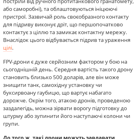
постріли від ручного протитанкового гранатомету,
або саморобні), та облаштовуються ініцюючі
пристрої. Зазвичай роль своєобразного контакту
для підриву виконує дріт, що першопочатково
контактує з ціллю та замикає контактну мережу.
Внаслідок цього відбувається підрив та ураження
цілі
.
FPV-дрони є дуже серйозним фактором у бою на
сьогоднішній день. Середня вартість такого дрону
становить близько 500 доларів, але він може
знищити танк, самохідну установку чи
буксирвоану гаубицю, що вартує набагато
дорожче. Окрім того, атакою дронів, проведеною
заздалегідь, можна зірвати ворогу підготовку до
штурму або зупинити його наступаючі колони чи
групи.
До того ж, такі дрони можуть завдавати