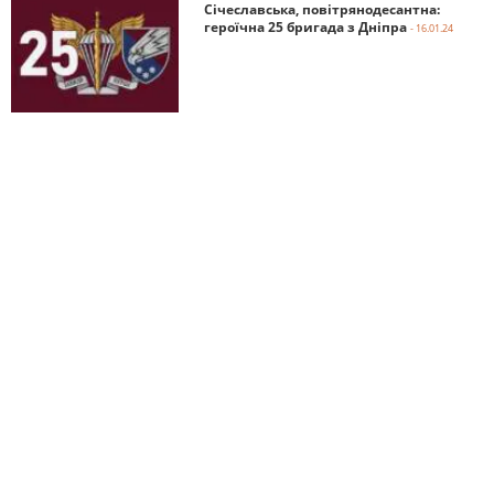
Січеславська, повітрянодесантна:
героїчна 25 бригада з Дніпра
- 16.01.24