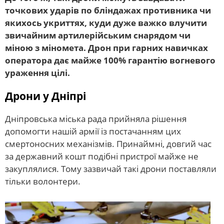
точкових ударів по бліндажах противника чи
якихось укриттях, куди дуже важко влучити
звичайним артилерійським снарядом чи
міною з міномета. Дрон при гарних навичках
оператора дає майже 100% гарантію вогневого
ураження цілі.
Дрони у Дніпрі
Дніпровська міська рада прийняла рішення
допомогти нашій армії із постачанням цих
смертоносних механізмів. Принаймні, довгий час
за державний кошт подібні пристрої майже не
закуплялися. Тому зазвичай такі дрони поставляли
тільки волонтери.