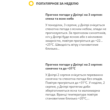
ПОПУЛЯРНОЕ ЗА НЕДЕЛЮ
Прогноз погоди у Дніпрі на 3 серпня:
спека та ясне небо
У понеділок, 3 серпня, у Дніпрі очікується
спекотна погода з ясним небом, опади не
прогнозуються. За прогнозом синоптиків,
ніч у Дніпрі буде ясною або з мінливою
хмарністю, повітря прогріється до +22…
+25°С. Швидкість вітру становитиме
близько…
Прогноз погоди у Дніпрі на 2 серпня:
сонячно та до +31°С
У Дніпрі 2 серпня очікується переважно
сонячна та спекотна погода без опадів.
Повітря прогріється до +31°С. У неділю, 2
серпня, у Дніпрі протягом доби
зберігатиметься ясна та малохмарна
погода. Вранці температура повітря
становитиме близько +20°С,…