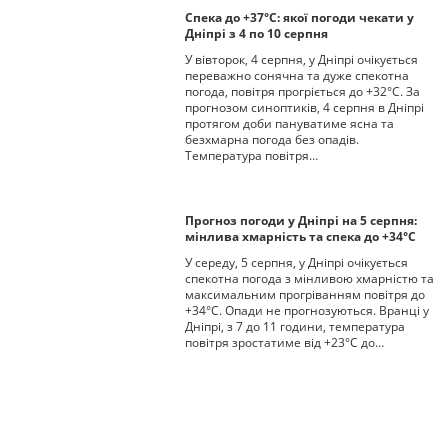
Спека до +37°С: якої погоди чекати у
Дніпрі з 4 по 10 серпня
У вівторок, 4 серпня, у Дніпрі очікується
переважно сонячна та дуже спекотна
погода, повітря прогріється до +32°С. За
прогнозом синоптиків, 4 серпня в Дніпрі
протягом доби пануватиме ясна та
безхмарна погода без опадів.
Температура повітря…
Прогноз погоди у Дніпрі на 5 серпня:
мінлива хмарність та спека до +34°С
У середу, 5 серпня, у Дніпрі очікується
спекотна погода з мінливою хмарністю та
максимальним прогріванням повітря до
+34°С. Опади не прогнозуються. Вранці у
Дніпрі, з 7 до 11 години, температура
повітря зростатиме від +23°С до…