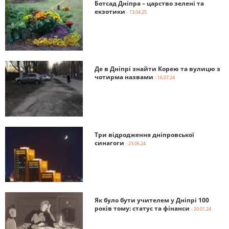
Ботсад Дніпра – царство зелені та
екзотики
- 13.04.25
Де в Дніпрі знайти Корею та вулицю з
чотирма назвами
- 16.07.24
Три відродження дніпровської
синагоги
- 23.06.24
Як було бути учителем у Дніпрі 100
років тому: статус та фінанси
- 20.01.24