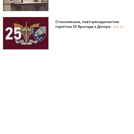
Січеславська, повітрянодесантна:
героїчна 25 бригада з Дніпра
- 16.01.24