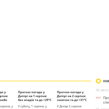
НО
06 авгус
ди у
Прогноз погоди у
Прогноз погоди у
ерпня:
Дніпрі на 1 серпня:
Дніпрі на 2 серпня:
Про
08:01
 небо
без опадів та до +29°С
сонячно та до +31°С
спе
 серпня, у
У суботу, 1 серпня, у
У Дніпрі 2 серпня