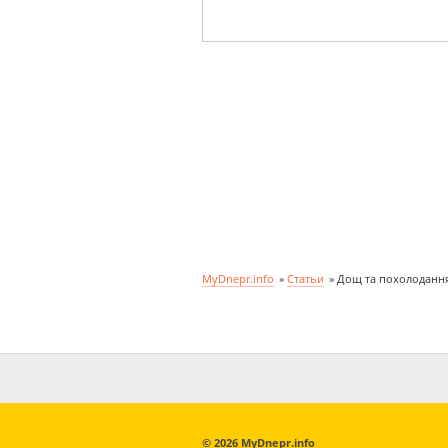
MyDnepr.info
»
Статьи
»
Дощ та похолодання:
© 2026 MyDnepr.info