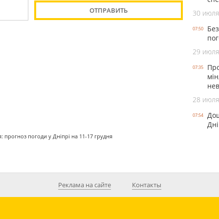
30 июля
Без
07:50
пог
29 июля
Про
07:35
мін
нев
28 июля
Дощ
07:54
Дні
 прогноз погоди у Дніпрі на 11-17 грудня
Реклама на сайте
Контакты