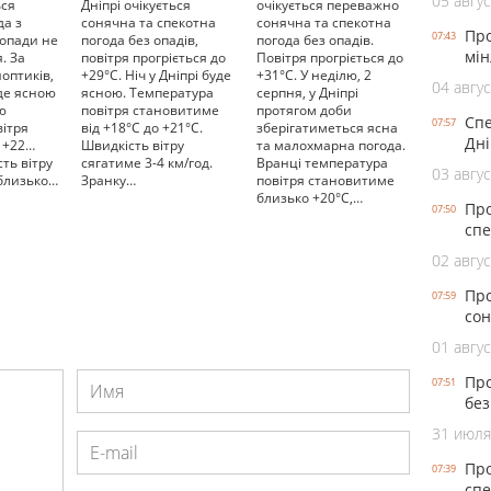
05 авгус
ься
Дніпрі очікується
очікується переважно
да з
сонячна та спекотна
сонячна та спекотна
Про
07:43
 опади не
погода без опадів,
погода без опадів.
мін
. За
повітря прогріється до
Повітря прогріється до
оптиків,
+29°С. Ніч у Дніпрі буде
+31°С. У неділю, 2
04 авгус
уде ясною
ясною. Температура
серпня, у Дніпрі
ю
повітря становитиме
протягом доби
Спе
07:57
вітря
від +18°С до +21°С.
зберігатиметься ясна
Дні
о +22…
Швидкість вітру
та малохмарна погода.
ть вітру
сягатиме 3-4 км/год.
Вранці температура
03 авгус
близько…
Зранку…
повітря становитиме
близько +20°С,…
Про
07:50
спе
02 авгус
Про
07:59
сон
01 авгус
Про
07:51
без
31 июля
Про
07:39
спе