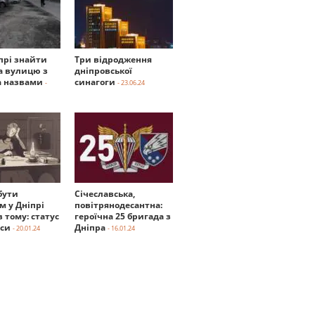
прі знайти
Три відродження
а вулицю з
дніпровської
 назвами
синагоги
-
- 23.06.24
бути
Січеславська,
м у Дніпрі
повітрянодесантна:
в тому: статус
героїчна 25 бригада з
нси
Дніпра
- 20.01.24
- 16.01.24