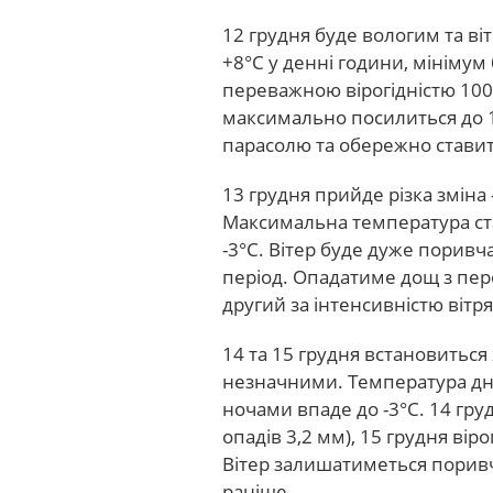
12 грудня буде вологим та в
+8°C у денні години, мінімум
переважною вірогідністю 100%
максимально посилиться до 1
парасолю та обережно ставит
13 грудня прийде різка зміна
Максимальна температура ста
-3°C. Вітер буде дуже поривч
період. Опадатиме дощ з пере
другий за інтенсивністю вітр
14 та 15 грудня встановиться
незначними. Температура дн
ночами впаде до -3°C. 14 гру
опадів 3,2 мм), 15 грудня віро
Вітер залишатиметься поривч
раніше.