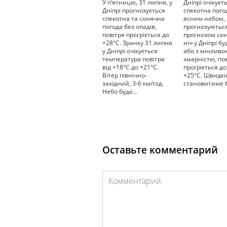
У п’ятницю, 31 липня, у
Дніпрі очікуєт
Дніпрі прогнозується
спекотна пого
спекотна та сонячна
ясним небом,
погода без опадів,
прогнозуються
повітря прогріється до
прогнозом син
+28°С. Зранку 31 липня
ніч у Дніпрі б
у Дніпрі очікується
або з мінливо
температура повітря
хмарністю, по
від +18°С до +21°С.
прогріється д
Вітер північно-
+25°С. Швидкіс
західний, 3-6 км/год.
становитиме 
Небо буде…
Оставьте комментарий