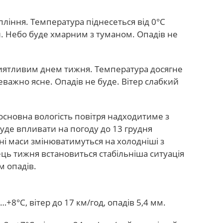
ління. Температура піднесеться від 0°C
и. Небо буде хмарним з туманом. Опадів не
риятливим днем тижня. Температура досягне
еважно ясне. Опадів не буде. Вітер слабкий
сновна вологість повітря надходитиме з
уде впливати на погоду до 13 грудня
ні маси змінюватимуться на холодніші з
ець тижня встановиться стабільніша ситуація
м опадів.
+8°C, вітер до 17 км/год, опадів 5,4 мм.