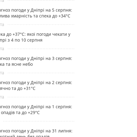
та
гноз погоди у Дніпрі на 5 серпня:
лива хмарність та спека до +34°С
та
ка до +37°С: якої погоди чекати у
прі з 4 по 10 серпня
та
гноз погоди у Дніпрі на 3 серпня:
ка та ясне небо
та
гноз погоди у Дніпрі на 2 серпня:
ячно та до +31°С
та
гноз погоди у Дніпрі на 1 серпня:
 опадів та до +29°С
гноз погоди у Дніпрі на 31 липня:
котний день без опадів