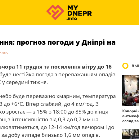
ня: прогноз погоди у Дніпрі на
2.2025
ечора 11 грудня та посилення вітру до 16
ВЫ
 буде нестійка погода з переважанням опадів
 у середині тижня.
00 небо буде переважно хмарним, температура
 до +6°C. Вітер слабкий, до 4 км/год. З
зко зростає — з 15% о 18:00 до 85% до кінця
Коворкі
антикаф
щ з інтенсивністю від 0,3 до 0,7 мм на
огляд з
люватиметься, до 12-14 км/год вечором і до
о за добу випаде близько 1,6 мм опадів.