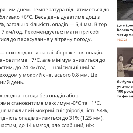
ітряним днем. Температура піднятиметься до
 близько +6°C. Весь день дуватиме дощ з
, загальна кількість опадів — 5,4 мм. Вітер
Де в Дні
Корею т
7 км/год. Рекомендується мати при собі
чотирма
ися до пересування у вітряну погоду.
16.07.24
 — похолодання на тлі збереження опадів.
новитиме +7°C, але мінімум знизиться до
астим, до 24 км/год — найсильніший за
ходом у мокрий сніг, всього 0,8 мм. Це
яний день.
Як було 
учителе
100 рокі
 холодна погода без опадів або з
та фіна
ями становитиме максимум -0°C та +1°C,
дня можливий мокрий сніг (вірогідність 54%,
гідність опадів знизиться до 31% (1,25 мм).
астим, до 14 км/год, але слабший, ніж