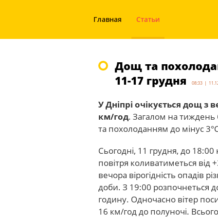
Главная
Статьи
Дощ та похолодан
11-17 грудня
08:33 | 11.1
У Дніпрі очікується дощ з в
км/год
. Загалом на тиждень
та похолоданням до мінус 3°C
Сьогодні, 11 грудня, до 18:
повітря коливатиметься від +3
вечора вірогідність опадів рі
доби. З 19:00 розпочнеться до
годину. Одночасно вітер поси
16 км/год до полуночі. Всьог