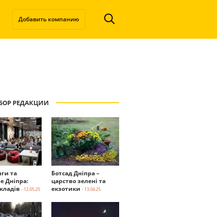
Добавить компанию
БОР РЕДАКЦИИ
нги та
Ботсад Дніпра –
е Дніпра:
царство зелені та
акладів
екзотики
- 12.05.25
- 13.04.25