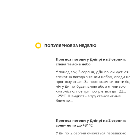
ПОПУЛЯРНОЕ ЗА НЕДЕЛЮ
Прогноз погоди у Дніпрі на 3 серпня:
спека та ясне небо
У понеділок, 3 серпня, у Дніпрі очікується
спекотна погода з ясним небом, опади не
прогнозуються. За прогнозом синоптиків,
ніч у Дніпрі буде ясною або з мінливою
хмарністю, повітря прогріється до +22…
+25°С. Швидкість вітру становитиме
близько…
Прогноз погоди у Дніпрі на 2 серпня:
сонячно та до +31°С
У Дніпрі 2 серпня очікується переважно