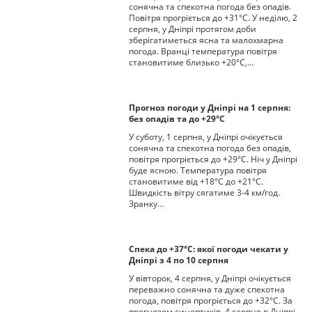
сонячна та спекотна погода без опадів.
Повітря прогріється до +31°С. У неділю, 2
серпня, у Дніпрі протягом доби
зберігатиметься ясна та малохмарна
погода. Вранці температура повітря
становитиме близько +20°С,…
Прогноз погоди у Дніпрі на 1 серпня:
без опадів та до +29°С
У суботу, 1 серпня, у Дніпрі очікується
сонячна та спекотна погода без опадів,
повітря прогріється до +29°С. Ніч у Дніпрі
буде ясною. Температура повітря
становитиме від +18°С до +21°С.
Швидкість вітру сягатиме 3-4 км/год.
Зранку…
Спека до +37°С: якої погоди чекати у
Дніпрі з 4 по 10 серпня
У вівторок, 4 серпня, у Дніпрі очікується
переважно сонячна та дуже спекотна
погода, повітря прогріється до +32°С. За
прогнозом синоптиків, 4 серпня в Дніпрі