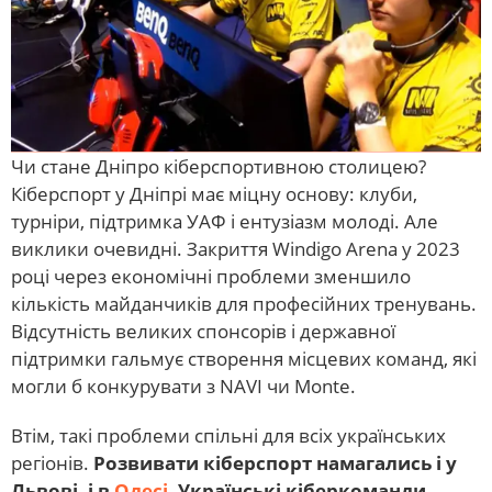
Чи стане Дніпро кіберспортивною столицею?
Кіберспорт у Дніпрі має міцну основу: клуби,
турніри, підтримка УАФ і ентузіазм молоді. Але
виклики очевидні. Закриття Windigo Arena у 2023
році через економічні проблеми зменшило
кількість майданчиків для професійних тренувань.
Відсутність великих спонсорів і державної
підтримки гальмує створення місцевих команд, які
могли б конкурувати з NAVI чи Monte.
Втім, такі проблеми спільні для всіх українських
регіонів.
Розвивати кіберспорт намагались і у
Львові, і в
Одесі
. Українські кіберкоманди