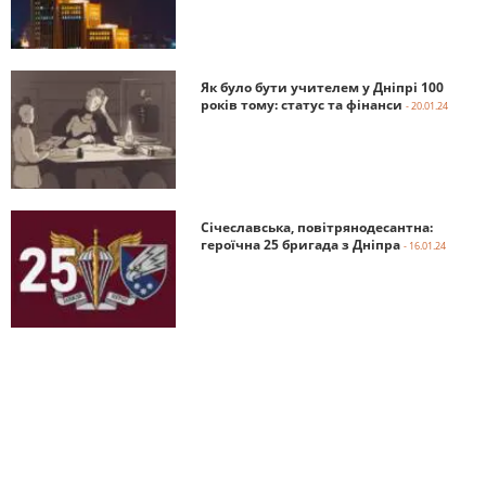
Як було бути учителем у Дніпрі 100
років тому: статус та фінанси
- 20.01.24
Січеславська, повітрянодесантна:
героїчна 25 бригада з Дніпра
- 16.01.24