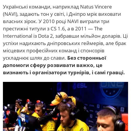
Українські команди, наприклад Natus Vincere
(NAVI), задають тон у світі, і Дніпро мріє виховати
власних зірок. У 2010 році NAVI виграли три
престижні титули з CS 1.6, а в 2011 — The
International із Dota 2, забравши мільйон доларів. Ці
успіхи надихають дніпровських геймерів, але брак
місцевих професійних команд і спонсорів
ускладнює шлях до слави.
Без сторонньої
допомоги сферу розвивати важко, це
визнають і організатори турнірів, і самі гравці.