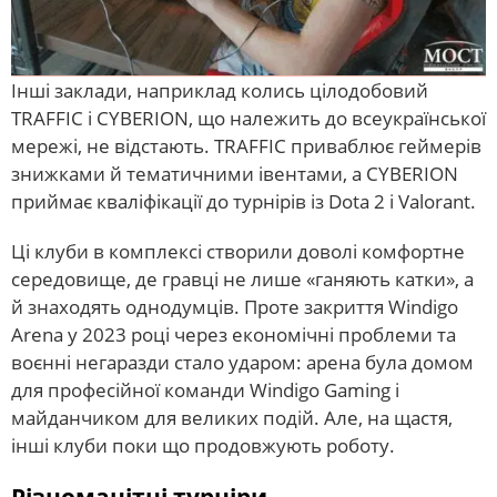
Інші заклади, наприклад колись цілодобовий
TRAFFIC і CYBERION, що належить до всеукраїнської
мережі, не відстають. TRAFFIC приваблює геймерів
знижками й тематичними івентами, а CYBERION
приймає кваліфікації до турнірів із Dota 2 і Valorant.
Ці клуби в комплексі створили доволі комфортне
середовище, де гравці не лише «ганяють катки», а
й знаходять однодумців. Проте закриття Windigo
Arena у 2023 році через економічні проблеми та
воєнні негаразди стало ударом: арена була домом
для професійної команди Windigo Gaming і
майданчиком для великих подій. Але, на щастя,
інші клуби поки що продовжують роботу.
Різноманітні турніри