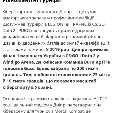
Кіберспортивні змагання в Дніпрі — це суміш
аматорського запалу й професійних амбіцій.
Щотижневі турніри в LEGION чи TRAFFIC із CS:GO,
Dota 2 і PUBG пропонують призи від ігрових
девайсів до грошей. Формати різноманітні: від
швидких дводенних батлів до онлайн-кваліфікацій
із фіналами наживо.
У 2019 році Дніпро приймав
фінал Чемпіонату України з CS:GO і Dota 2 у
Windigo Arena, де київська команда Burning Fire
і одеська Gucci Squad забрали по 200 тисяч
гривень. Тоді відбіркові етапи охопили 23 міста
й 10 тисяч гравців, що показало масштаб
кіберспорту в Україні.
Особливо яскравими є локальні ініціативи. У 2021
році шкільний стадіон у Дніпрі перетворили на
кіберарену для турніру з Mortal Kombat, де