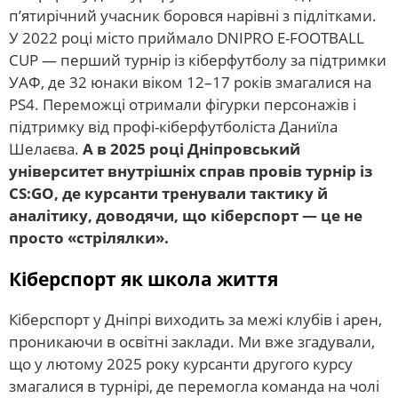
п’ятирічний учасник боровся нарівні з підлітками.
У 2022 році місто приймало DNIPRO E-FOOTBALL
CUP — перший турнір із кіберфутболу за підтримки
УАФ, де 32 юнаки віком 12–17 років змагалися на
PS4. Переможці отримали фігурки персонажів і
підтримку від профі-кіберфутболіста Даниїла
Шелаєва.
А в 2025 році Дніпровський
університет внутрішніх справ провів турнір із
CS:GO, де курсанти тренували тактику й
аналітику, доводячи, що кіберспорт — це не
просто «стрілялки».
Кіберспорт як школа життя
Кіберспорт у Дніпрі виходить за межі клубів і арен,
проникаючи в освітні заклади. Ми вже згадували,
що у лютому 2025 року курсанти другого курсу
змагалися в турнірі, де перемогла команда на чолі