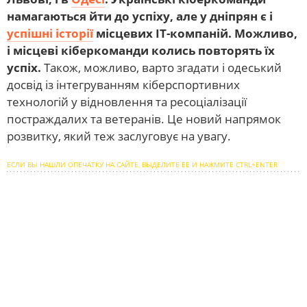
намагаються йти до успіху, але у дніпрян є і
успішні історії
місцевих IT-компаній. Можливо,
і місцеві кіберкоманди колись повторять їх
успіх.
Також, можливо, варто згадати і одеський
досвід із інтегруванням кіберспортивних
технологій у відновлення та ресоціалізації
постраждалих та ветеранів. Це новий напрямок
розвитку, який теж заслуговує на увагу.
ЕСЛИ ВЫ НАШЛИ ОПЕЧАТКУ НА САЙТЕ, ВЫДЕЛИТЕ ЕЕ И НАЖМИТЕ CTRL+ENTER