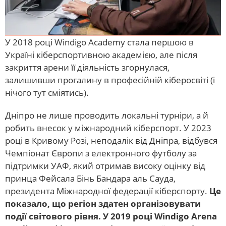
У 2018 році Windigo Academy стала першою в
Україні кіберспортивною академією, але після
закриття арени її діяльність згорнулася,
залишивши прогалину в професійній кіберосвіті (і
нічого тут сміятись).
Дніпро не лише проводить локальні турніри, а й
робить внесок у міжнародний кіберспорт. У 2023
році в Кривому Розі, неподалік від Дніпра, відбувся
Чемпіонат Європи з електронного футболу за
підтримки УАФ, який отримав високу оцінку від
принца Фейсала Бінь Бандара аль Сауда,
президента Міжнародної федерації кіберспорту.
Це
показало, що регіон здатен організовувати
події світового рівня. У 2019 році Windigo Arena