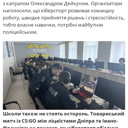
з капралом Олександром Дейкуном. Організатори
наголосили, що кіберспорт розвиває командну
роботу, швидке прийняття рішень і стресостійкість,
тобто власне навички, потрібні майбутнім
поліцейським.
Школи також не стоять осторонь. Товариський
матч із CS:GO між ліцеїстами Дніпра та Івано-
Франківська показав, як кіберспорт об’єднує