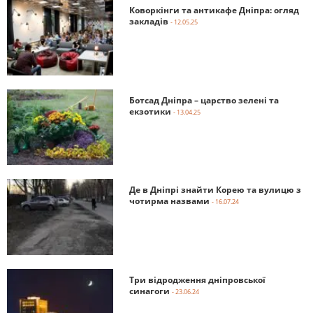
Коворкінги та антикафе Дніпра: огляд
закладів
- 12.05.25
Ботсад Дніпра – царство зелені та
екзотики
- 13.04.25
Де в Дніпрі знайти Корею та вулицю з
чотирма назвами
- 16.07.24
Три відродження дніпровської
синагоги
- 23.06.24