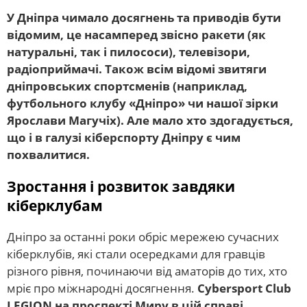
У Дніпра чимало досягнень та приводів бути
відомим, це насамперед звісно ракети (як
натуральні, так і пилососи), телевізори,
радіоприймачі. Також всім відомі звитяги
дніпровських спортсменів (наприклад,
футбольного клубу «Дніпро» чи нашої зірки
Ярослави Магучіх). Але мало хто здогадується,
що і в галузі кіберспорту Дніпру є чим
похвалитися.
Зростання і розвиток завдяки
кіберклубам
Дніпро за останні роки обріс мережею сучасних
кіберклубів, які стали осередками для гравців
різного рівня, починаючи від аматорів до тих, хто
мріє про міжнародні досягнення.
Cybersport Club
LEGION на проспекті Миру в цій справі