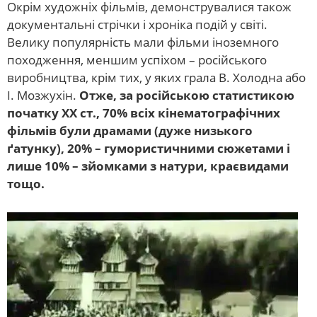
Окрім художніх фільмів, демонструвалися також
документальні стрічки і хроніка подій у світі.
Велику популярність мали фільми іноземного
походження, меншим успіхом – російського
виробництва, крім тих, у яких грала В. Холодна або
І. Мозжухін.
Отже, за російською статистикою
початку ХХ ст., 70% всіх кінематографічних
фільмів були драмами (дуже низького
ґатунку), 20% – гумористичними сюжетами і
лише 10% – зйомками з натури, краєвидами
тощо.