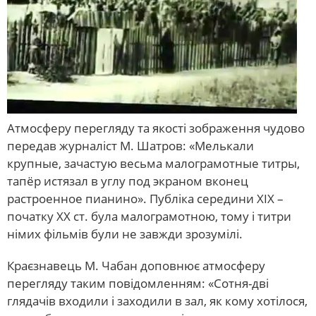
Атмосферу перегляду та якості зображення чудово
передав журналіст М. Шатров: «Мелькали
крупные, зачастую весьма малограмотные титры,
тапёр истязал в углу под экраном вконец
растроенное пианино». Публіка середини ХІХ –
початку ХХ ст. була малограмотною, тому і титри
німих фільмів були не завжди зрозумілі.
Краєзнавець М. Чабан доповнює атмосферу
перегляду таким повідомленням: «Сотня-дві
глядачів входили і заходили в зал, як кому хотілося,