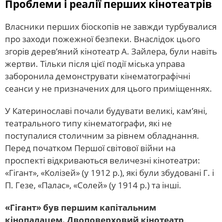
Проблеми і реалії перших кінотеатрів
Власники перших біоскопів не завжди турбувалися
про заходи пожежної безпеки. Внаслідок цього
згорів дерев’яний кінотеатр А. Зайлера, були навіть
жертви. Тільки після цієї події міська управа
заборонила демонструвати кінематографічні
сеанси у не призначених для цього приміщеннях.
У Катеринославі почали будувати великі, кам’яні,
театрального типу кінематографи, які не
поступалися столичним за рівнем обладнання.
Перед початком Першої світової війни на
проспекті відкриваються величезні кінотеатри:
«Гігант», «Колізей» (у 1912 р.), які були збудовані Г. і
П. Гезе, «Палас», «Солей» (у 1914 р.) та інші.
«Гігант» був першим капітальним
кінопалацем. Двоповерховий кінотеатр,