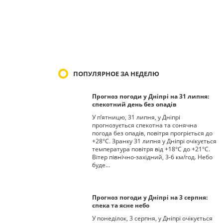
ПОПУЛЯРНОЕ ЗА НЕДЕЛЮ
Прогноз погоди у Дніпрі на 31 липня:
спекотний день без опадів
У п’ятницю, 31 липня, у Дніпрі
прогнозується спекотна та сонячна
погода без опадів, повітря прогріється до
+28°С. Зранку 31 липня у Дніпрі очікується
температура повітря від +18°С до +21°С.
Вітер північно-західний, 3-6 км/год. Небо
буде…
Прогноз погоди у Дніпрі на 3 серпня:
спека та ясне небо
У понеділок, 3 серпня, у Дніпрі очікується