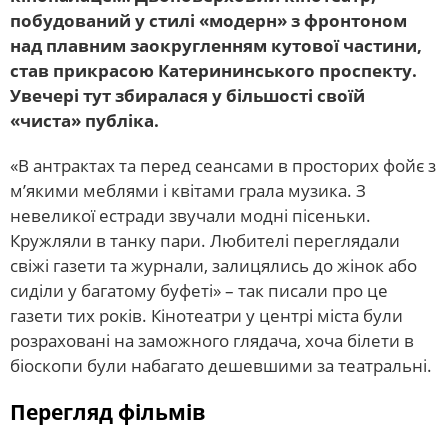
побудований у стилі «модерн» з фронтоном
над плавним заокругленням кутової частини,
став прикрасою Катерининського проспекту.
Увечері тут збиралася у більшості своїй
«чиста» публіка.
«В антрактах та перед сеансами в просторих фойє з
м’якими меблями і квітами грала музика. З
невеликої естради звучали модні пісеньки.
Кружляли в танку пари. Любителі переглядали
свіжі газети та журнали, залицялись до жінок або
сиділи у багатому буфеті» – так писали про це
газети тих років. Кінотеатри у центрі міста були
розраховані на заможного глядача, хоча білети в
біоскопи були набагато дешевшими за театральні.
Перегляд фільмів