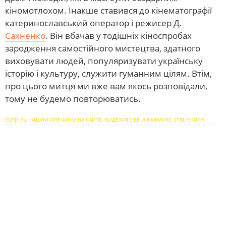
кіномотлохом. Інакше ставився до кінематографії
катеринославський оператор і режисер Д.
Сахненко
. Він вбачав у тодішніх кіноспробах
зародження самостійного мистецтва, здатного
виховувати людей, популяризувати українську
історію і культуру, служити гуманним цілям. Втім,
про цього митця ми вже вам якось розповідали,
тому не будемо повторюватись.
ЕСЛИ ВЫ НАШЛИ ОПЕЧАТКУ НА САЙТЕ, ВЫДЕЛИТЕ ЕЕ И НАЖМИТЕ CTRL+ENTER