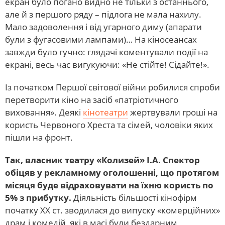
екран було погано видно не тільки з останнього,
але й з першого ряду – підлога не мала нахилу.
Мало задоволення і від угарного диму (апарати
були з фугасовими лампами)… На кіносеансах
завжди було гучно: глядачі коментували події на
екрані, весь час вигукуючи: «Не стійте! Сідайте!».
Із початком Першої світової війни робилися спроби
перетворити кіно на засіб «патріотичного
виховання». Деякі
кінотеатри
жертвували гроші на
користь Червоного Хреста та сімей, чоловіки яких
пішли на фронт.
Так, власник театру «Колизей» І.А. Спектор
обіцяв у рекламному оголошенні, що протягом
місяця буде відраховувати на їхню користь по
5% з прибутку.
Діяльність більшості кінофірм
початку ХХ ст. зводилася до випуску «комерційних»
драм і комедій, які в масі були бездарним