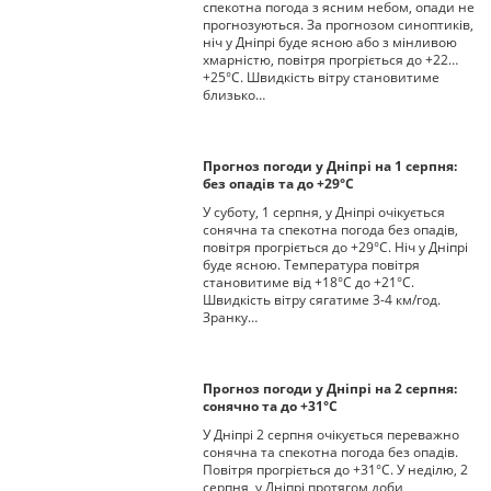
спекотна погода з ясним небом, опади не
прогнозуються. За прогнозом синоптиків,
ніч у Дніпрі буде ясною або з мінливою
хмарністю, повітря прогріється до +22…
+25°С. Швидкість вітру становитиме
близько…
Прогноз погоди у Дніпрі на 1 серпня:
без опадів та до +29°С
У суботу, 1 серпня, у Дніпрі очікується
сонячна та спекотна погода без опадів,
повітря прогріється до +29°С. Ніч у Дніпрі
буде ясною. Температура повітря
становитиме від +18°С до +21°С.
Швидкість вітру сягатиме 3-4 км/год.
Зранку…
Прогноз погоди у Дніпрі на 2 серпня:
сонячно та до +31°С
У Дніпрі 2 серпня очікується переважно
сонячна та спекотна погода без опадів.
Повітря прогріється до +31°С. У неділю, 2
серпня, у Дніпрі протягом доби