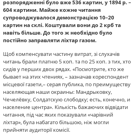
розпорядженні було вже 536 картин, у 1894 р. –
604 картини. Майже кожне читання
супроводжувалося демонстрацією 10–20
картин на склі. Коштували вони до 2 крб та
навіть більше. До того ж необхідно було
постійно заправляти ліхтар газом.
Щоб компенсувати частину витрат, зі слухачів
читань брали платню 5 коп. та по 25 коп. з тих, хто
сидів у перших двох рядах. «Посмотрите, кто же
бывает на этих чтениях, – зазначав кореспондент
місцевої газети,– серая публика, по преимуществу
населяющая наши окраины: Мандрыковку,
Чечелёвку, Солдатскую слободку; есть, конечно, и
население центра». Кількість бажаючих відвідати
читання, під час яких показували «чарівний
ліхтар», була набагато більшою, ніж могли
прийняти аудиторії комісії.