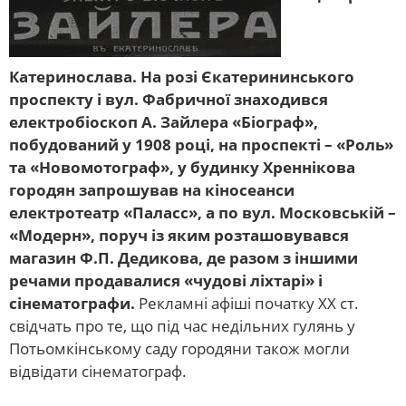
Катеринослава. На розі Єкатерининського
проспекту і вул. Фабричної знаходився
електробіоскоп А. Зайлера «Біограф»,
побудований у 1908 році, на проспекті – «Роль»
та «Новомотограф», у будинку Хреннікова
городян запрошував на кіносеанси
електротеатр «Паласс», а по вул. Московській –
«Модерн», поруч із яким розташовувався
магазин Ф.П. Дедикова, де разом з іншими
речами продавалися «чудові ліхтарі» і
сінематографи.
Рекламні афіші початку ХХ ст.
свідчать про те, що під час недільних гулянь у
Потьомкінському саду городяни також могли
відвідати сінематограф.