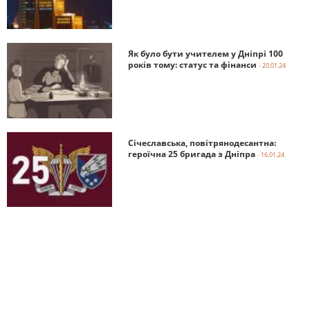
Як було бути учителем у Дніпрі 100
років тому: статус та фінанси
- 20.01.24
Січеславська, повітрянодесантна:
героїчна 25 бригада з Дніпра
- 16.01.24