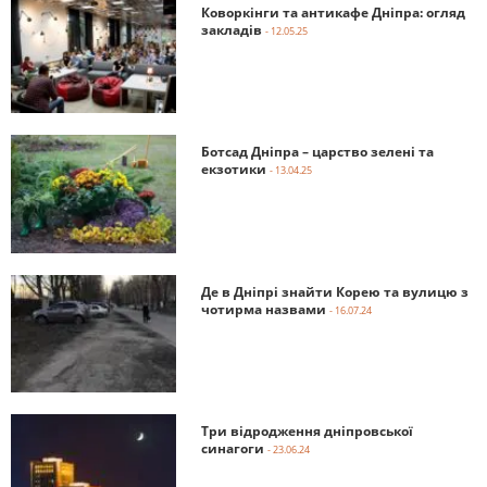
Коворкінги та антикафе Дніпра: огляд
закладів
- 12.05.25
Ботсад Дніпра – царство зелені та
екзотики
- 13.04.25
Де в Дніпрі знайти Корею та вулицю з
чотирма назвами
- 16.07.24
Три відродження дніпровської
синагоги
- 23.06.24