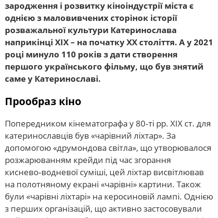
зародження і розвитку кіноіндустрії міста є
однією з маловивчених сторінок історії
розважальної культури Катеринослава
наприкінці ХІХ – на початку ХХ століття. А у 2021
році минуло 110 років з дати створення
першого українського фільму, що був знятий
саме у Катеринославі.
Прообраз кіно
Попередником кінематографа у 80‑ті рр. ХІХ ст. для
катеринославців був «чарівний ліхтар». За
допомогою «друмондова світла», що утворювалося
розжарюванням крейди під час згорання
киснево‑водневої суміші, цей ліхтар висвітлював
на полотняному екрані «чарівні» картини. Також
були «чарівні ліхтарі» на керосиновій лампі. Однією
з перших організацій, що активно застосовували