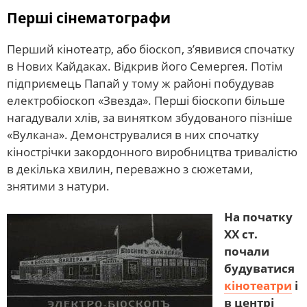
Перші сінематографи
Перший кінотеатр, або біоскоп, з’явивися спочатку
в Нових Кайдаках. Відкрив його Семергея. Потім
підприємець Папай у тому ж районі побудував
електробіоскоп «Звезда». Перші біоскопи більше
нагадували хлів, за винятком збудованого пізніше
«Вулкана». Демонструвалися в них спочатку
кінострічки закордонного виробництва тривалістю
в декілька хвилин, переважно з сюжетами,
знятими з натури.
На початку
ХХ ст.
почали
будуватися
кінотеатри
і
в центрі