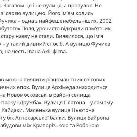
. Загалом це і не вулиця, а провулок. Не
і своєю вулицею. Його ім’ям колись
Фучика – одна з найфешенебельніших. 2002
абутого» Поля, урочисто відкрили пам’ятник,
стару назву не стали. Виявилося, що ім’я
 – у такий дивний спосіб. А вулицю Фучика
 на честь Івана Акінфієва.
в можна виявити різноманітних світових
ричних епох. Вулиця Архімеда знаходиться
 на Новомосковськ, в районі селища
 парку «Дружба». Вулиця Платона – у самому
а Кайдаки. Маленька вулиця Ньютона
ї у бік Аптекарської балки. Вулиця Байрона
 забудови між Криворізькою та Робочою