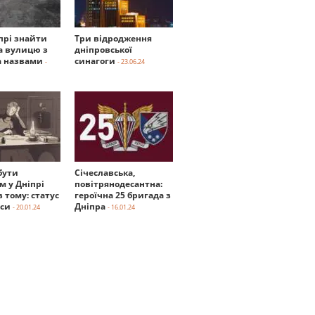
прі знайти
Три відродження
а вулицю з
дніпровської
 назвами
синагоги
-
- 23.06.24
бути
Січеславська,
м у Дніпрі
повітрянодесантна:
в тому: статус
героїчна 25 бригада з
нси
Дніпра
- 20.01.24
- 16.01.24