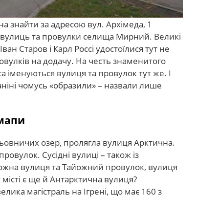
а знайти за адресою вул. Архімеда, 1
 вулиць та провулки селища Мирний. Великі
ван Старов і Карл Россі удостоїлися тут не
овулків на додачу. На честь знаменитого
 іменуються вулиця та провулок тут же. І
ніні чомусь «образили» – назвали лише
 мапи
льовничих озер, пролягла вулиця Арктична.
овулок. Сусідні вулиці – також із
ожна вулиця та Тайожний провулок, вулиця
місті є ще й Антарктична вулиця?
елика магістраль на Ігрені, що має 160 з