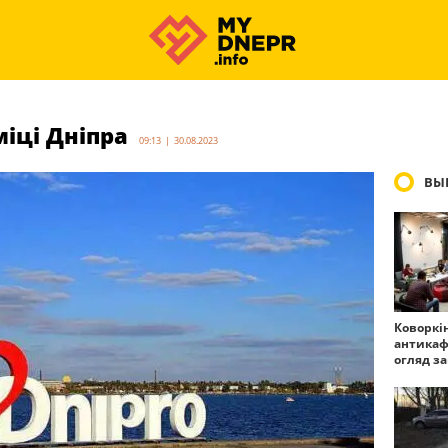
міці Дніпра
09:13 | 30.08.2023
ВЫ
Коворкі
антикаф
огляд з