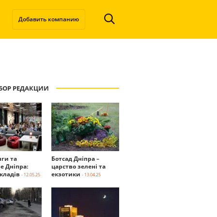
Добавить компанию
БОР РЕДАКЦИИ
нги та
Ботсад Дніпра –
е Дніпра:
царство зелені та
акладів
екзотики
- 12.05.25
- 13.04.25