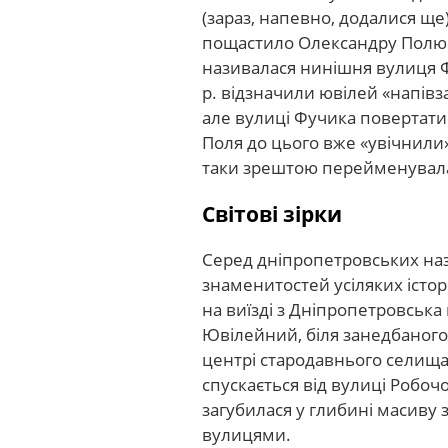
(зараз, напевно, додалися ще)
пощастило Олександру Полю з
називалася нинішня вулиця 
р. відзначили ювілей «напівз
але вулиці Фучика повертати 
Поля до цього вже «увічнили»
таки зрештою перейменувала,
Світові зірки
Серед дніпропетровських наз
знаменитостей усіляких істо
на виїзді з Дніпропетровська
Ювілейний, біля занедбаного
центрі стародавнього селищ
спускається від вулиці Робочо
загубилася у глибині масиву
вулицями.