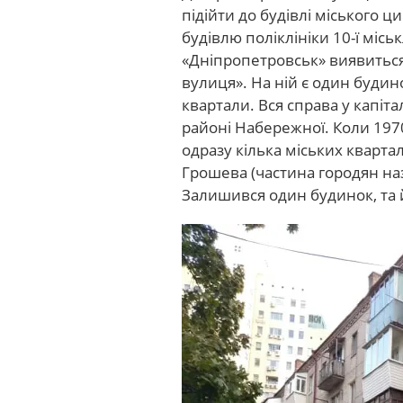
підійти до будівлі міського 
будівлю поліклініки 10-ї міськл
«Дніпропетровськ» виявиться 
вулиця». На ній є один будин
квартали. Вся справа у капіт
районі Набережної. Коли 1970
одразу кілька міських кварталі
Грошева (частина городян на
Залишився один будинок, та 