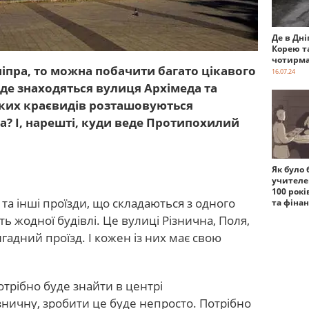
Де в Дні
Корею т
чотирма
іпра, то можна побачити багато цікавого
16.07.24
 де знаходяться вулиця Архімеда та
яких краєвидів розташовуються
а? І, нарешті, куди веде Протипохилий
Як було 
учителе
100 рокі
 та інші проїзди, що складаються з одного
та фіна
ть жодної будівлі. Це вулиці Різнична, Поля,
адний проїзд. І кожен із них має свою
трібно буде знайти в центрі
ничну, зробити це буде непросто. Потрібно