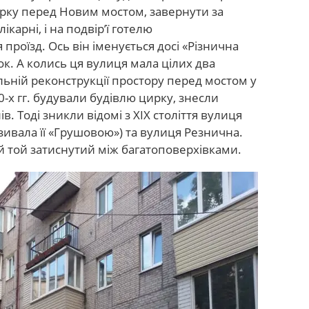
цирку перед Новим мостом, завернути за
ікарні, і на подвір’ї готелю
проїзд. Ось він іменується досі «Різнична
ок. А колись ця вулиця мала цілих два
альній реконструкції простору перед мостом у
-х гг. будували будівлю цирку, знесли
в. Тоді зникли відомі з XIX століття вулиця
зивала її «Грушовою») та вулиця Резнична.
й той затиснутий між багатоповерхівками.