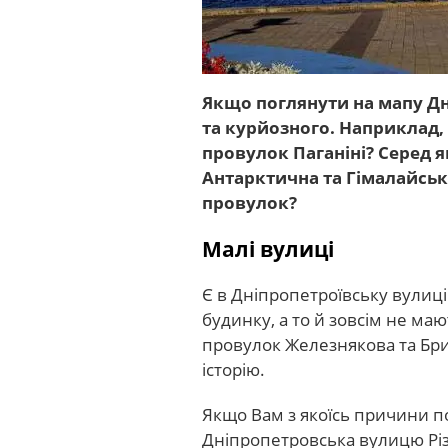
Якщо поглянути на мапу Дн
та курйозного. Наприклад,
провулок Паганіні? Серед 
Антарктична та Гімалайськ
провулок?
Малі вулиці
Є в Дніпропетроївську вулиці
будинку, а то й зовсім не маю
провулок Железнякова та Бриг
історію.
Якщо Вам з якоїсь причини по
Дніпропетровська вулицю Різ