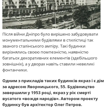
Після війни Дніпро було вирішено забудовувати
монументальними будівлями в стилістиці так
званого сталінського ампіру. Такі будинки
вирізнялись своєю помпезністю, наявністю
багатьох декоративних елементів (здебільшого
зовнішніх), а у дворах навіть ставили невеликі
фонтанчики.
Одним з прикладів таких будинків якраз і є дім
за адресою Яворницького, 55. Будівництво
завершили у 1953 році, якраз у рік смерті
вусатого «вождя народів». Автором проекту
будинку був архітектор Олег Петров.