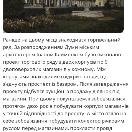
Раніше на цьому місці знаходився торгівельний
ряд. За розпорядженням Думи міським
архітектором Іваном Клименком було виконано
проект торгового ряду з двох корпусів по 6
двоповерхових магазинів у кожному. Між
корпусами знаходилися відкриті сходи, що
з’єднують проспект із базаром. Після затвердження
проекту відбувся аукціон із продажу ділянок під
магазини. При цьому покупці землі зобов’язалися
протягом двох років побудувати корпуси магазинів
у точній відповідності до проекту. А місто взяло на
себе зобов’язання побудувати колектор річковим
руслом перед магазинами, прокласти проїзд