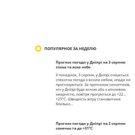
ПОПУЛЯРНОЕ ЗА НЕДЕЛЮ
Прогноз погоди у Дніпрі на 3 серпня:
спека та ясне небо
У понеділок, 3 серпня, у Дніпрі очікується
спекотна погода з ясним небом, опади не
прогнозуються. За прогнозом синоптиків,
ніч у Дніпрі буде ясною або з мінливою
хмарністю, повітря прогріється до +22…
+25°С. Швидкість вітру становитиме
близько…
Прогноз погоди у Дніпрі на 2 серпня:
сонячно та до +31°С