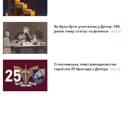
Як було бути учителем у Дніпрі 100
років тому: статус та фінанси
- 20.01.24
Січеславська, повітрянодесантна:
героїчна 25 бригада з Дніпра
- 16.01.24