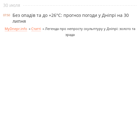
30 июля
Без опадів та до +26°С: прогноз погоди у Дніпрі на 30
07:50
липня
MyDnepr.info
»
Статті
»
Легенда про непросту скульптуру у Дніпрі: золото та
зрада