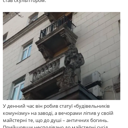
став скульптором.
У денний час він робив статуї «будівельників
комунізму» на заводі, а вечорами ліпив у своїй
майстерні те, що до душі – античних богинь.
Прийшовши несподівано до майстерні сусід