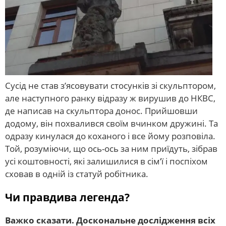
Сусід не став з’ясовувати стосунків зі скульптором,
але наступного ранку відразу ж вирушив до НКВС,
де написав на скульптора донос. Прийшовши
додому, він похвалився своїм вчинком дружині. Та
одразу кинулася до коханого і все йому розповіла.
Той, розуміючи, що ось-ось за ним приїдуть, зібрав
усі коштовності, які залишилися в сім’ї і поспіхом
сховав в одній із статуй робітника.
Чи правдива легенда?
Важко сказати. Доскональне дослідження всіх