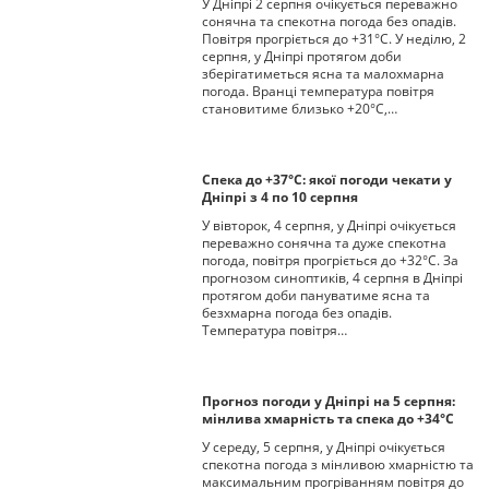
У Дніпрі 2 серпня очікується переважно
сонячна та спекотна погода без опадів.
Повітря прогріється до +31°С. У неділю, 2
серпня, у Дніпрі протягом доби
зберігатиметься ясна та малохмарна
погода. Вранці температура повітря
становитиме близько +20°С,…
Спека до +37°С: якої погоди чекати у
Дніпрі з 4 по 10 серпня
У вівторок, 4 серпня, у Дніпрі очікується
переважно сонячна та дуже спекотна
погода, повітря прогріється до +32°С. За
прогнозом синоптиків, 4 серпня в Дніпрі
протягом доби пануватиме ясна та
безхмарна погода без опадів.
Температура повітря…
Прогноз погоди у Дніпрі на 5 серпня:
мінлива хмарність та спека до +34°С
У середу, 5 серпня, у Дніпрі очікується
спекотна погода з мінливою хмарністю та
максимальним прогріванням повітря до