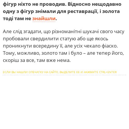
фігур ніхто не проводив. Відносно нещодавно
одну з фігур знімали для реставрації, і золота
тоді там не
знайшли
.
Але слід згадати, що різноманітні шукачі свого часу
пробовали свердилити статую або ще якось
проникнути всередину її, але усіх чекало фіаско.
Тому, можливо, золото там і було – але тепер його,
скоріш за все, там вже нема.
ЕСЛИ ВЫ НАШЛИ ОПЕЧАТКУ НА САЙТЕ, ВЫДЕЛИТЕ ЕЕ И НАЖМИТЕ CTRL+ENTER