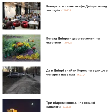
Коворкінги та антикафе Дніпра: огляд
закладів
- 12.05.25
Ботсад Дніпра – царство зелені та
екзотики
- 13.04.25
Де в Дніпрі знайти Корею та вулицю з
чотирма назвами
- 16.07.24
Три відродження дніпровської
синагоги
- 23.06.24