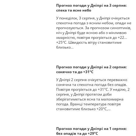
Прогноз погоди у Дніпрі на 3 серпня:
спека та ясне небо
У понеділок, 3 серпня, у Дніпрі очікується
спекотна погода з ясним небом, опади не
прогнозуються. За прогнозом синоптиків,
ніч у Дніпрі буде ясною або з мінливою
хмарністю, повітря прогріється до +22…
+25°С. Швидкість вітру становитиме
близько…
Прогноз погоди у Дніпрі на 2 серпня:
сонячно та до +31°С
У Дніпрі 2 серпня очікується переважно
сонячна та спекотна погода без опадів.
Повітря прогріється до +31°С. У неділю, 2
серпня, у Дніпрі протягом доби
зберігатиметься ясна та малохмарна
погода. Вранці температура повітря
становитиме близько +20°С,…
Прогноз погоди у Дніпрі на 1 серпня:
без опадів та до +29°С