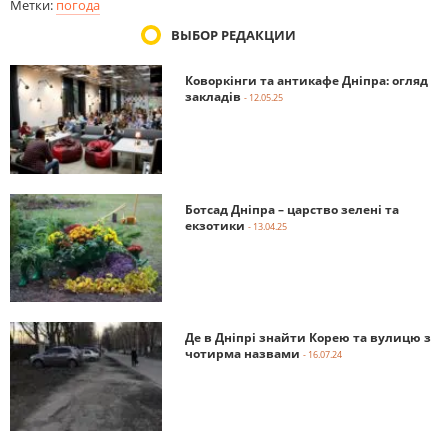
Метки:
погода
ВЫБОР РЕДАКЦИИ
Коворкінги та антикафе Дніпра: огляд
закладів
- 12.05.25
Ботсад Дніпра – царство зелені та
екзотики
- 13.04.25
Де в Дніпрі знайти Корею та вулицю з
чотирма назвами
- 16.07.24