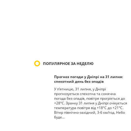
ПОПУЛЯРНОЕ ЗА НЕДЕЛЮ
Прогноз погоди у Дніпрі на 31 липня:
спекотний день без опадів
У п’ятницю, 31 липня, у Дніпрі
прогнозується спекотна та сонячна
погода без опадів, повітря прогріється до
+28°С. Зранку 31 липня у Дніпрі очікується
температура повітря від +18°С до +21°С.
Вітер північно-західний, 3-6 км/год. Небо
буде…