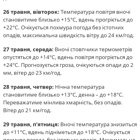
26 травня, вівторок:
Температура повітря вночі
становитиме близько +15°С, вдень прогріється до
+22°С. Очікується похмура погода без істотних
опадів, максимальна швидкість вітру до 24 км/год.
27 травня, середа:
Вночі стовпчики термометрів
опустяться до +14°С, вдень повітря прогріється до
+24°С. Прогнозується гроза, очікуються опади до 2
мм, вітер до 23 км/год.
28 травня, четвер:
Нічна температура
становитиме близько +13°С, денна – до +18°С.
Переважатиме мінлива хмарність, без опадів.
Вітер до 21 км/год.
29 травня, п’ятниця:
Вночі температура знизиться
до +11°С, вдень підніметься до +18°С. Очікується
похмура погода, без істотних опадів. Максимальна