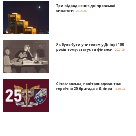
Три відродження дніпровської
синагоги
- 23.06.24
Як було бути учителем у Дніпрі 100
років тому: статус та фінанси
- 20.01.24
Січеславська, повітрянодесантна:
героїчна 25 бригада з Дніпра
- 16.01.24