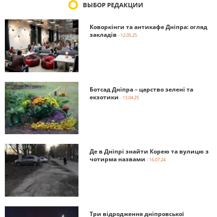
ВЫБОР РЕДАКЦИИ
Коворкінги та антикафе Дніпра: огляд
закладів
- 12.05.25
Ботсад Дніпра – царство зелені та
екзотики
- 13.04.25
Де в Дніпрі знайти Корею та вулицю з
чотирма назвами
- 16.07.24
Три відродження дніпровської