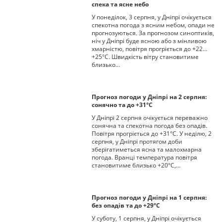
спека та ясне небо
У понеділок, 3 серпня, у Дніпрі очікується
спекотна погода з ясним небом, опади не
прогнозуються. За прогнозом синоптиків,
ніч у Дніпрі буде ясною або з мінливою
хмарністю, повітря прогріється до +22…
+25°С. Швидкість вітру становитиме
близько…
Прогноз погоди у Дніпрі на 2 серпня:
сонячно та до +31°С
У Дніпрі 2 серпня очікується переважно
сонячна та спекотна погода без опадів.
Повітря прогріється до +31°С. У неділю, 2
серпня, у Дніпрі протягом доби
зберігатиметься ясна та малохмарна
погода. Вранці температура повітря
становитиме близько +20°С,…
Прогноз погоди у Дніпрі на 1 серпня:
без опадів та до +29°С
У суботу, 1 серпня, у Дніпрі очікується