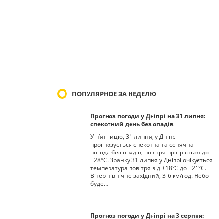
ПОПУЛЯРНОЕ ЗА НЕДЕЛЮ
Прогноз погоди у Дніпрі на 31 липня:
спекотний день без опадів
У п’ятницю, 31 липня, у Дніпрі
прогнозується спекотна та сонячна
погода без опадів, повітря прогріється до
+28°С. Зранку 31 липня у Дніпрі очікується
температура повітря від +18°С до +21°С.
Вітер північно-західний, 3-6 км/год. Небо
буде…
Прогноз погоди у Дніпрі на 3 серпня: