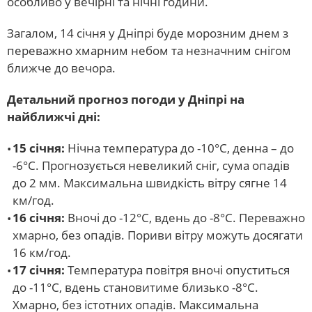
особливо у вечірні та нічні години.
Загалом, 14 січня у Дніпрі буде морозним днем з
переважно хмарним небом та незначним снігом
ближче до вечора.
Детальний прогноз погоди у Дніпрі на
найближчі дні:
15 січня:
Нічна температура до -10°С, денна – до
-6°С. Прогнозується невеликий сніг, сума опадів
до 2 мм. Максимальна швидкість вітру сягне 14
км/год.
16 січня:
Вночі до -12°С, вдень до -8°С. Переважно
хмарно, без опадів. Пориви вітру можуть досягати
16 км/год.
17 січня:
Температура повітря вночі опуститься
до -11°С, вдень становитиме близько -8°С.
Хмарно, без істотних опадів. Максимальна