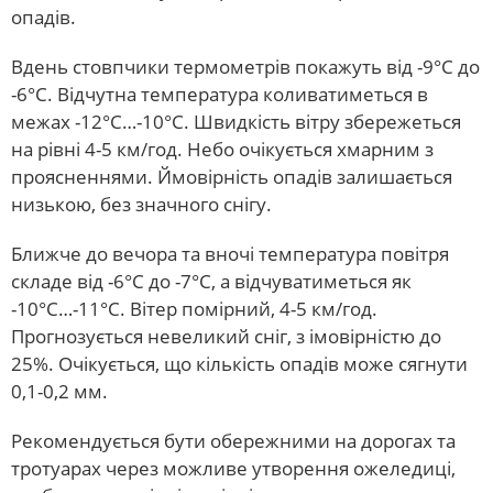
опадів.
Вдень стовпчики термометрів покажуть від -9°С до
-6°С. Відчутна температура коливатиметься в
межах -12°С…-10°С. Швидкість вітру збережеться
на рівні 4-5 км/год. Небо очікується хмарним з
проясненнями. Ймовірність опадів залишається
низькою, без значного снігу.
Ближче до вечора та вночі температура повітря
складе від -6°С до -7°С, а відчуватиметься як
-10°С…-11°С. Вітер помірний, 4-5 км/год.
Прогнозується невеликий сніг, з імовірністю до
25%. Очікується, що кількість опадів може сягнути
0,1-0,2 мм.
Рекомендується бути обережними на дорогах та
тротуарах через можливе утворення ожеледиці,