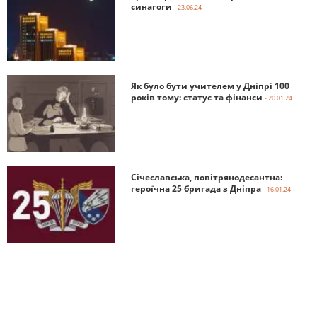
синагоги
- 23.06.24
Як було бути учителем у Дніпрі 100
років тому: статус та фінанси
- 20.01.24
Січеславська, повітрянодесантна:
героїчна 25 бригада з Дніпра
- 16.01.24