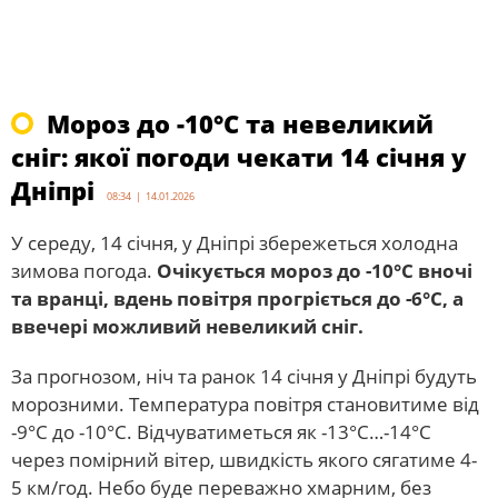
Мороз до -10°С та невеликий
сніг: якої погоди чекати 14 січня у
Дніпрі
08:34 | 14.01.2026
У середу, 14 січня, у Дніпрі збережеться холодна
зимова погода.
Очікується мороз до -10°С вночі
та вранці, вдень повітря прогріється до -6°С, а
ввечері можливий невеликий сніг.
За прогнозом, ніч та ранок 14 січня у Дніпрі будуть
морозними. Температура повітря становитиме від
-9°С до -10°С. Відчуватиметься як -13°С…-14°С
через помірний вітер, швидкість якого сягатиме 4-
5 км/год. Небо буде переважно хмарним, без