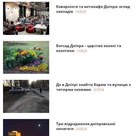
Коворкінги та антикафе Дніпра: огляд
закладів
- 12.05.25
Ботсад Дніпра – царство зелені та
екзотики
- 13.04.25
Де в Дніпрі знайти Корею та вулицю з
чотирма назвами
- 16.07.24
Три відродження дніпровської
синагоги
- 23.06.24