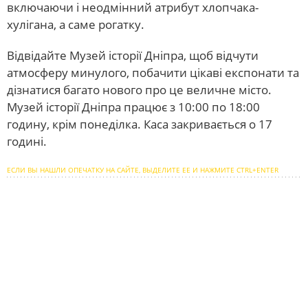
включаючи і неодмінний атрибут хлопчака-
хулігана, а саме рогатку.
Відвідайте Музей історії Дніпра, щоб відчути
атмосферу минулого, побачити цікаві експонати та
дізнатися багато нового про це величне місто.
Музей історії Дніпра працює з 10:00 по 18:00
годину, крім понеділка. Каса закривається о 17
годині.
ЕСЛИ ВЫ НАШЛИ ОПЕЧАТКУ НА САЙТЕ, ВЫДЕЛИТЕ ЕЕ И НАЖМИТЕ CTRL+ENTER