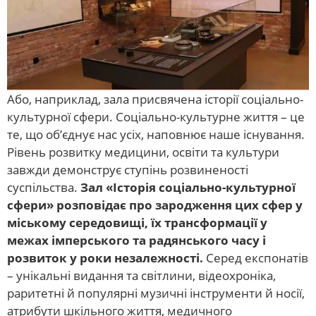
Або, наприклад, зала присвячена історії соціально-
культурної сфери. Соціально-культурне життя – це
те, що об’єднує нас усіх, наповнює наше існування.
Рівень розвитку медицини, освіти та культури
завжди демонструє ступінь розвиненості
суспільства.
Зал «Історія соціально-культурної
сфери» розповідає про зародження цих сфер у
міському середовищі, їх трансформації у
межах імперського та радянського часу і
розвиток у роки незалежності.
Серед експонатів
– унікальні видання та світлини, відеохроніка,
раритетні й популярні музичні інструменти й носії,
атрибути шкільного життя, медичного