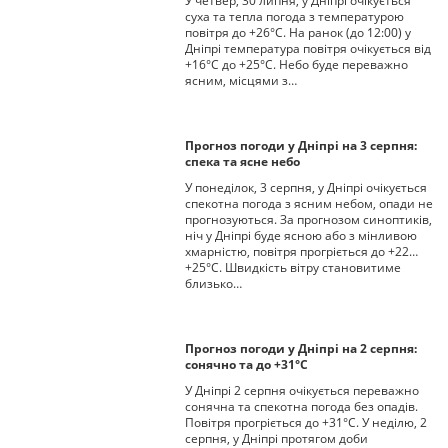
У четвер, 30 липня, у Дніпрі очікується
суха та тепла погода з температурою
повітря до +26°С. На ранок (до 12:00) у
Дніпрі температура повітря очікується від
+16°С до +25°С. Небо буде переважно
ясним, місцями з…
Прогноз погоди у Дніпрі на 3 серпня:
спека та ясне небо
У понеділок, 3 серпня, у Дніпрі очікується
спекотна погода з ясним небом, опади не
прогнозуються. За прогнозом синоптиків,
ніч у Дніпрі буде ясною або з мінливою
хмарністю, повітря прогріється до +22…
+25°С. Швидкість вітру становитиме
близько…
Прогноз погоди у Дніпрі на 2 серпня:
сонячно та до +31°С
У Дніпрі 2 серпня очікується переважно
сонячна та спекотна погода без опадів.
Повітря прогріється до +31°С. У неділю, 2
серпня, у Дніпрі протягом доби