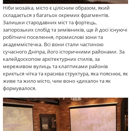
Ніби мозаїка, місто є цілісним образом, який
складається з багатьох окремих фрагментів.
Залишки стародавних міст та фортець,
запорозьких слобід та зимівників, ще й досі існуючі
робітничі поселення, промислові зони та
академмістечка. Всі вони стали частиною
сучасного Дніпра, його історичними районами. За
калейдоскопом архітектурних стилів, за
мереживом вулиць та клаптиками районів
криється чітка та красива структура, яка пояснює, як
живе та жило місто, чим воно «дихало» та як
формувалося.