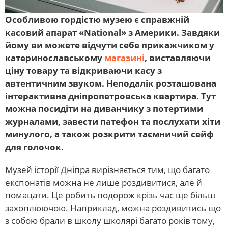
Особливою гордістю музею є справжній
касовий апарат «National» з Америки. Завдяки
йому ви можете відчути себе прикажчиком у
катеринославському
магазині
, виставляючи
ціну товару та відкриваючи касу з
автентичним звуком. Неподалік розташована
інтерактивна дніпропетровська квартира. Тут
можна посидіти на диванчику з потертими
журналами, завести патефон та послухати хіти
минулого, а також розкрити таємничий сейф
для голочок.
Музей історії Дніпра вирізняється тим, що багато
експонатів можна не лише роздивитися, але й
помацати. Це робить подорож крізь час ще більш
захоплюючою. Наприклад, можна роздивитись що
з собою брали в школу школярі багато років тому,