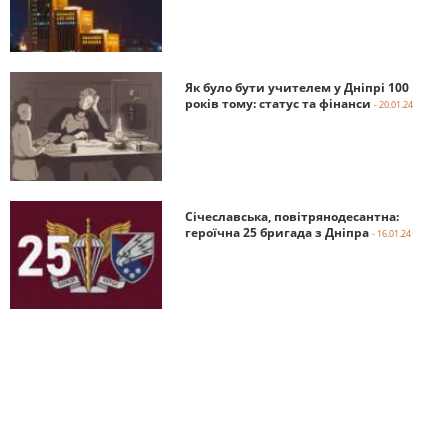
Як було бути учителем у Дніпрі 100
років тому: статус та фінанси
- 20.01.24
Січеславська, повітрянодесантна:
героїчна 25 бригада з Дніпра
- 16.01.24