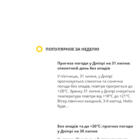
ПОПУЛЯРНОЕ ЗА НЕДЕЛЮ
Прогноз погоди у Дніпрі на 31 липня:
спекотний день без опадів
У п’ятницю, 31 липня, у Дніпрі
прогнозується спекотна та сонячна
погода без опадів, повітря прогріється до
+28°С. Зранку 31 липня у Дніпрі очікується
температура повітря від +18°С до +21°С.
Вітер північно-західний, 3-6 км/год. Небо
буде…
Без опадів та до +26°С: прогноз погоди
у Дніпрі на 30 липня