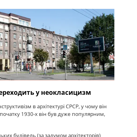
переходить у неокласицизм
структивізм в архітектурі СРСР, у чому він
і початку 1930-х він був дуже популярним,
ьких будівель (за задумом архітекторів)