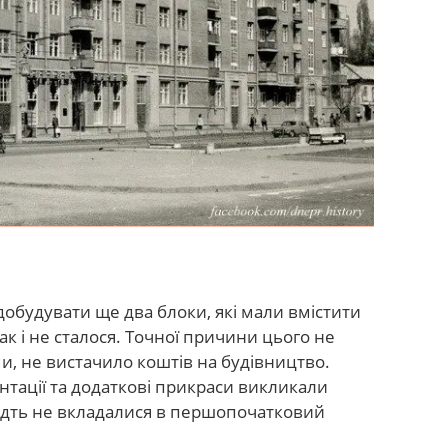
обудувати ще два блоки, які мали вмістити
так і не сталося. Точної причини цього не
и, не вистачило коштів на будівництво.
нтації та додаткові прикраси викликали
видть не вкладалися в першопочатковий