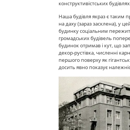
конструктивістських будівля
Наша будівля якраз є таким п
на даху (зараз засклена), у 
будинку соціальним пережитк
громадських будівель попере
будинок отримав і кут, що за
декор-рустівка, численні кар
першого поверху як гігантськ
досить явно показує належні