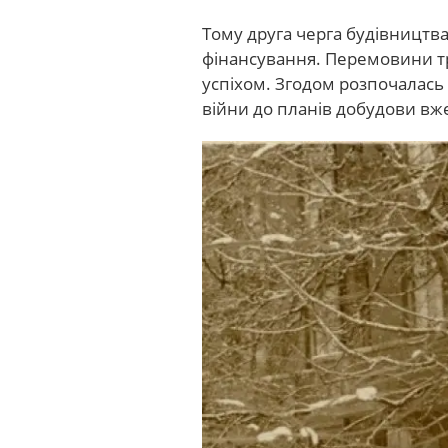
Тому друга черга будівництв
фінансування. Перемовини тр
успіхом. Згодом розпочалась в
війни до планів добудови вж