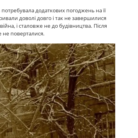
а потребувала додаткових погоджень на її
ивали доволі довго і так не завершилися
ійна, і сталовже не до будівництва. Після
е не поверталися.