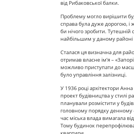
від Рибаковської балки.
Проблему могло вирішити буд
справа була дуже дорогою, і
би нічого зробити. Тутешній
найбільшим у даному районі 
Сталася ця визначна для райо
отримав власне ім’я – «Запорі
можливо приступати до масш
було управління залізниці.
У 1936 році архітектори Анн
проект будівництва у стилі 
планували розмістити у буді
головному порядку денному 
час міська влада вимагала ві
Тому будинок перепрофілювал
квартири.