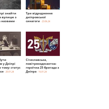
прі знайти
Три відродження
а вулицю з
дніпровської
 назвами
синагоги
-
- 23.06.24
бути
Січеславська,
м у Дніпрі
повітрянодесантна:
в тому: статус
героїчна 25 бригада з
нси
Дніпра
- 20.01.24
- 16.01.24