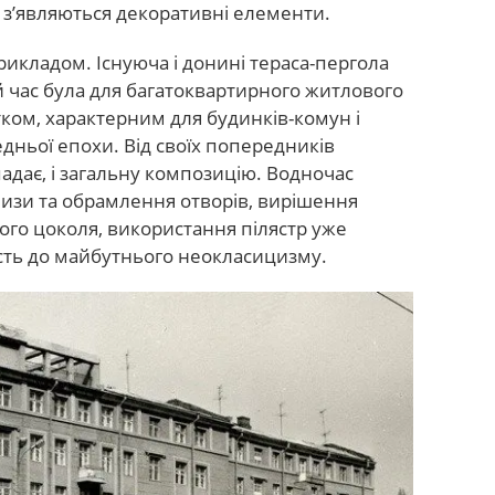
х з’являються декоративні елементи.
рикладом. Існуюча і донині тераса-пергола
цей час була для багатоквартирного житлового
ом, характерним для будинків-комун і
дньої епохи. Від своїх попередників
падає, і загальну композицію. Водночас
низи та обрамлення отворів, вирішення
ого цоколя, використання пілястр уже
сть до майбутнього неокласицизму.