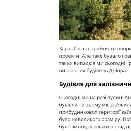
Зараз багато прийнято говори
проекти. Але таке бувало і ран
таких випадків ми сьогодні і
визначних будівель Дніпра.
Будівля для залізнич
Сьогодні ми на розі вулиці 
будівля на цьому місці з’явил
прибудинковох території зай
було невеликого розміру. Поб
було змоги, оскільки поряд 