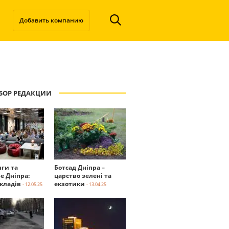
Добавить компанию
БОР РЕДАКЦИИ
нги та
Ботсад Дніпра –
е Дніпра:
царство зелені та
акладів
екзотики
- 12.05.25
- 13.04.25