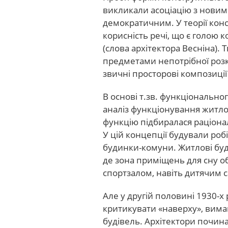
викликали асоціацію з новим
демократичним. У теорії ко
корисність речі, що є голою 
(слова архітектора Весніна).
предметами непотрібної розк
звичні просторові композиції
В основі т.зв. функціональн
аналіз функціонування житло
функцію підбиралася раціона
У цій концепції будували робі
будинки-комуни. Житлові буд
де зона приміщень для сну об
спортзалом, навіть дитячим 
Але у другій половині 1930-х
критикувати «наверху», вима
будівель. Архітектори починаю