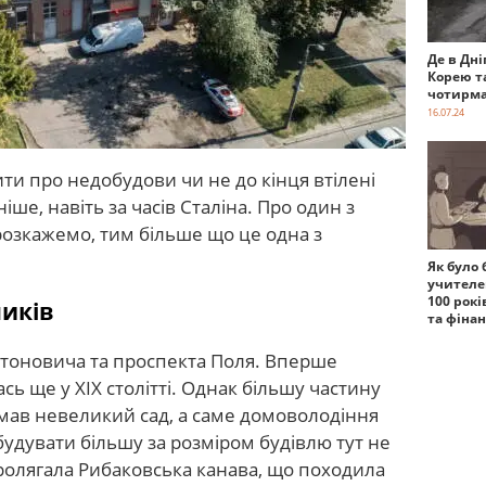
Де в Дні
Корею т
чотирма
16.07.24
ти про недобудови чи не до кінця втілені
іше, навіть за часів Сталіна. Про один з
 розкажемо, тим більше що це одна з
Як було 
учителе
100 рокі
ників
та фіна
Антоновича та проспекта Поля. Вперше
ась ще у XIX столітті. Однак більшу частину
мав невеликий сад, а саме домоволодіння
удувати більшу за розміром будівлю тут не
пролягала Рибаковська канава, що походила