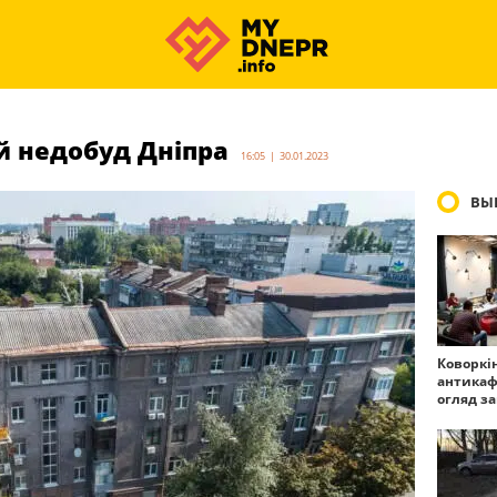
й недобуд Дніпра
16:05 | 30.01.2023
ВЫ
Коворкі
антикаф
огляд з