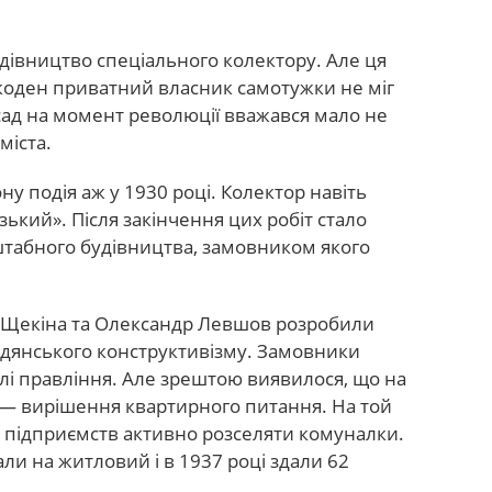
івництво спеціального колектору. Але ця
 жоден приватний власник самотужки не міг
 сад на момент революції вважався мало не
міста.
ну подія аж у 1930 році. Колектор навіть
зький». Після закінчення цих робіт стало
табного будівництва, замовником якого
а Щекіна та Олександр Левшов розробили
радянського конструктивізму. Замовники
влі правління. Але зрештою виявилося, що на
— вирішення квартирного питання. На той
д підприємств активно розселяти комуналки.
и на житловий і в 1937 році здали 62