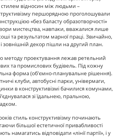
 стилем відносин між людьми –
нструктивізму першорядною проголошували
конструкцією «без баласту образотворчості»
 Твори мистецтва, навпаки, вважалися лише
оші та результатом марної праці. Звичайно,
 і зовнішній декор пішли на другий план.
ого методу проектування лежав ретельний
вих та промислових будівель. Під кожну
льна форма (об’ємно-планувальне рішення).
тничі клуби, автобусні парки, універмаги,
инки в конструктивізмі бачилися комунами,
’єднувалася зі їдальнею, пральною,
садком.
 років стиль конструктивізму починають
гаючи більшої естетичної привабливості
ть намагатись відповідати «лінії партії», і у