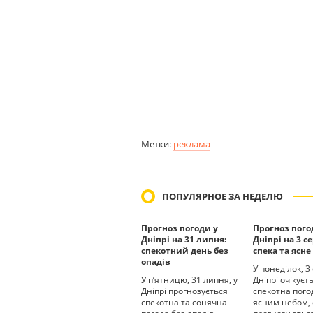
Метки:
реклама
ПОПУЛЯРНОЕ ЗА НЕДЕЛЮ
Прогноз погоди у
Прогноз пого
Дніпрі на 31 липня:
Дніпрі на 3 с
спекотний день без
спека та ясне
опадів
У понеділок, 3
У п’ятницю, 31 липня, у
Дніпрі очікуєт
Дніпрі прогнозується
спекотна пого
спекотна та сонячна
ясним небом,