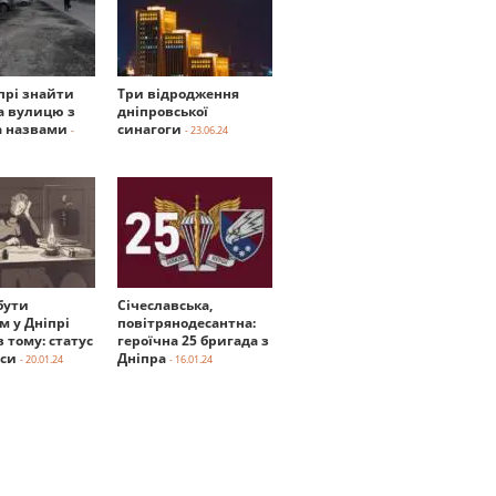
прі знайти
Три відродження
а вулицю з
дніпровської
 назвами
синагоги
-
- 23.06.24
бути
Січеславська,
м у Дніпрі
повітрянодесантна:
в тому: статус
героїчна 25 бригада з
нси
Дніпра
- 20.01.24
- 16.01.24