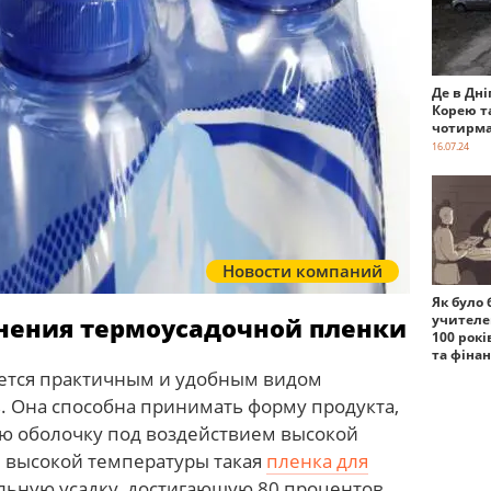
Де в Дні
Корею т
чотирма
16.07.24
Новости компаний
Як було 
учителе
нения термоусадочной пленки
100 рокі
та фіна
яется практичным и удобным видом
. Она способна принимать форму продукта,
ю оболочку под воздействием высокой
 высокой температуры такая
пленка для
льную усадку, достигающую 80 процентов.