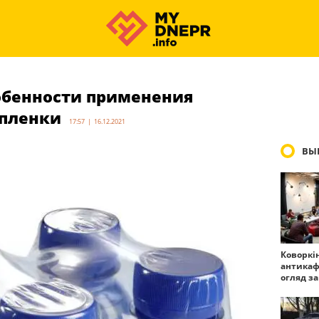
обенности применения
 пленки
17:57 | 16.12.2021
ВЫ
Коворкі
антикаф
огляд з