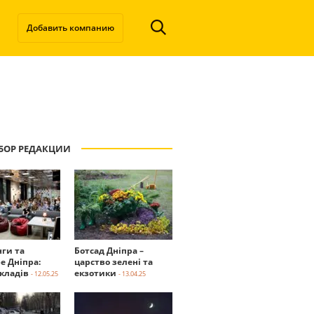
Добавить компанию
БОР РЕДАКЦИИ
нги та
Ботсад Дніпра –
е Дніпра:
царство зелені та
акладів
екзотики
- 12.05.25
- 13.04.25