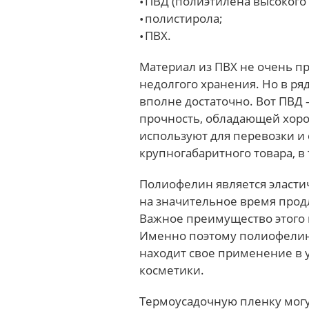
ПВД (полиэтилена высокого 
полистирола;
ПВХ.
Материал из ПВХ не очень пр
недолгого хранения. Но в ря
вполне достаточно. Вот ПВД
прочность, обладающей хоро
используют для перевозки и
крупногабаритного товара, в
Полиофелин является эласт
на значительное время продл
Важное преимущество этого 
Именно поэтому полиофелин
находит свое применение в 
косметики.
Термоусадочную пленку могу