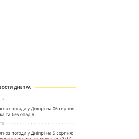
ВОСТИ ДНЕПРА
та
гноз погоди у Дніпрі на 06 серпня:
ка та без опадів
та
гноз погоди у Дніпрі на 5 серпня:
лива хмарність та спека до +34°С