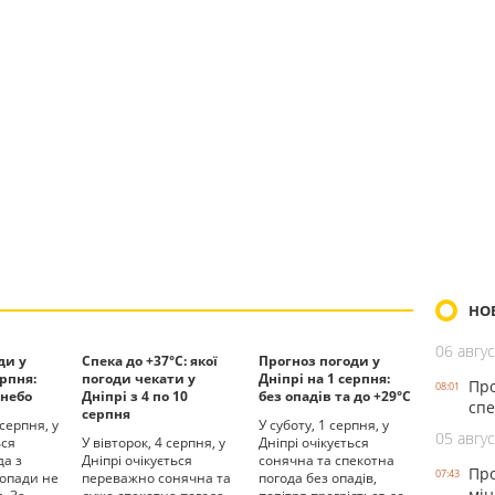
НО
06 авгус
ди у
Спека до +37°С: якої
Прогноз погоди у
ерпня:
погоди чекати у
Дніпрі на 1 серпня:
Про
08:01
 небо
Дніпрі з 4 по 10
без опадів та до +29°С
спе
серпня
 серпня, у
У суботу, 1 серпня, у
05 авгус
ься
У вівторок, 4 серпня, у
Дніпрі очікується
да з
Дніпрі очікується
сонячна та спекотна
Про
07:43
 опади не
переважно сонячна та
погода без опадів,
мін