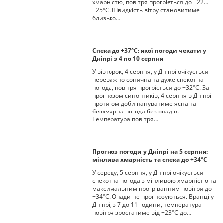
хмарністю, повітря прогріється до +22…
+25°С. Швидкість вітру становитиме
близько…
Спека до +37°С: якої погоди чекати у
Дніпрі з 4 по 10 серпня
У вівторок, 4 серпня, у Дніпрі очікується
переважно сонячна та дуже спекотна
погода, повітря прогріється до +32°С. За
прогнозом синоптиків, 4 серпня в Дніпрі
протягом доби пануватиме ясна та
безхмарна погода без опадів.
Температура повітря…
Прогноз погоди у Дніпрі на 5 серпня:
мінлива хмарність та спека до +34°С
У середу, 5 серпня, у Дніпрі очікується
спекотна погода з мінливою хмарністю та
максимальним прогріванням повітря до
+34°С. Опади не прогнозуються. Вранці у
Дніпрі, з 7 до 11 години, температура
повітря зростатиме від +23°С до…