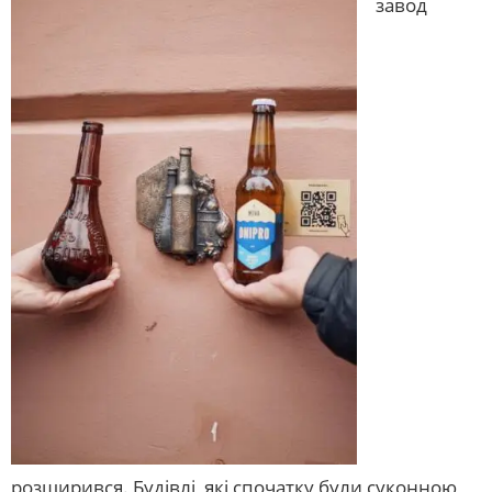
завод
розширився. Будівлі, які спочатку були суконною