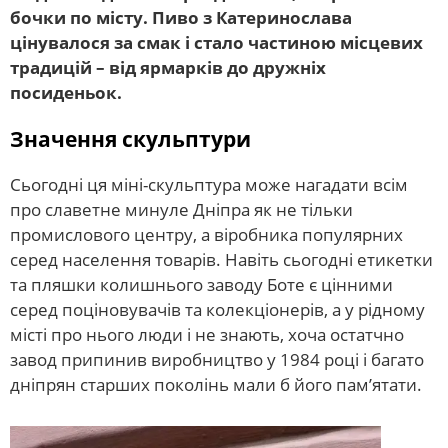
бочки по місту. Пиво з Катеринослава
цінувалося за смак і стало частиною місцевих
традицій – від ярмарків до дружніх
посиденьок.
Значення скульптури
Сьогодні ця міні-скульптура може нагадати всім
про славетне минуле Дніпра як не тільки
промислового центру, а віробника популярних
серед населення товарів. Навіть сьогодні етикетки
та пляшки колишнього заводу Боте є цінними
серед поціновувачів та колекціонерів, а у рідному
місті про нього люди і не знають, хоча остатчно
завод припинив виробництво у 1984 році і багато
дніпрян старших поколінь мали б його пам’ятати.