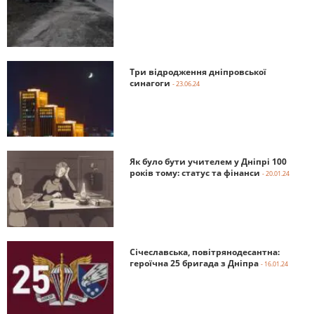
Три відродження дніпровської
синагоги
- 23.06.24
Як було бути учителем у Дніпрі 100
років тому: статус та фінанси
- 20.01.24
Січеславська, повітрянодесантна:
героїчна 25 бригада з Дніпра
- 16.01.24