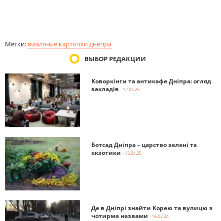
Метки:
визитные карточки днепра
ВЫБОР РЕДАКЦИИ
Коворкінги та антикафе Дніпра: огляд
закладів
- 12.05.25
Ботсад Дніпра – царство зелені та
екзотики
- 13.04.25
Де в Дніпрі знайти Корею та вулицю з
чотирма назвами
- 16.07.24