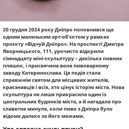
20 грудня 2024 року Дніпро поповнився ще
одним маленьким арт-об’єктом у рамках
проєкту «Відчуй Дніпро». На проспекті Дмитра
Яворницького, 111, урочисто відкрили
сімнадцяту міні-скульптуру – декілька пивних
пляшок, і присвячена вона пивоварному
заводу Катеринослава. Ця подія стала
справжнім святом для місцевих жителів,
краєзнавців і всіх, хто цінує історію міста. Нова
скульптура не лише прикрасила один із
центральних будинків міста, а й нагадала про
славетне минуле, коли пиво з Дніпра було
відоме далеко за його межами.