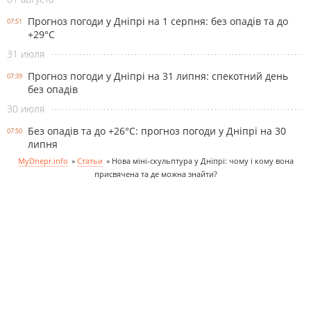
Прогноз погоди у Дніпрі на 1 серпня: без опадів та до
07:51
+29°С
31 июля
Прогноз погоди у Дніпрі на 31 липня: спекотний день
07:39
без опадів
30 июля
Без опадів та до +26°С: прогноз погоди у Дніпрі на 30
07:50
липня
MyDnepr.info
»
Статьи
»
Нова міні-скульптура у Дніпрі: чому і кому вона
присвячена та де можна знайти?