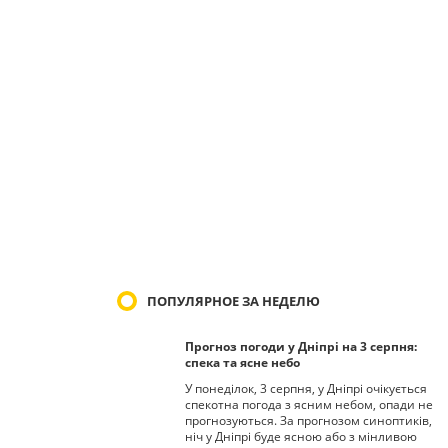
ПОПУЛЯРНОЕ ЗА НЕДЕЛЮ
Прогноз погоди у Дніпрі на 3 серпня:
спека та ясне небо
У понеділок, 3 серпня, у Дніпрі очікується
спекотна погода з ясним небом, опади не
прогнозуються. За прогнозом синоптиків,
ніч у Дніпрі буде ясною або з мінливою