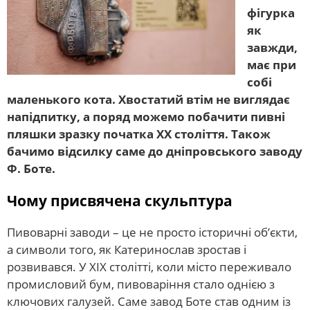
фігурка
як
завжди,
має при
собі
маленького кота. Хвостатий втім не виглядає
напідпитку, а поряд можемо побачити пивні
пляшки зразку початка XX століття. Також
бачимо відсилку саме до дніпровського заводу
Ф. Боте.
Чому присвячена скульптура
Пивоварні заводи – це не просто історичні об’єкти,
а символи того, як Катеринослав зростав і
розвивався. У XIX столітті, коли місто переживало
промисловий бум, пивоваріння стало однією з
ключових галузей. Саме завод Боте став одним із