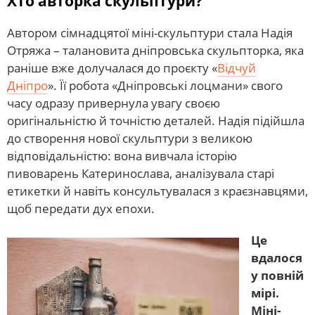
Хто авторка скульптури?
Автором сімнадцятої міні-скульптури стала Надія
Отряжа – талановита дніпровська скульпторка, яка
раніше вже долучалася до проєкту «
Відчуй
Дніпро
». Її робота «Дніпровські лоцмани» свого
часу одразу привернула увагу своєю
оригінальністю й точністю деталей. Надія підійшла
до створення нової скульптури з великою
відповідальністю: вона вивчала історію
пивоварень Катеринослава, аналізувала старі
етикетки й навіть консультувалася з краєзнавцями,
щоб передати дух епохи.
Це
вдалося
у повній
мірі.
Міні-