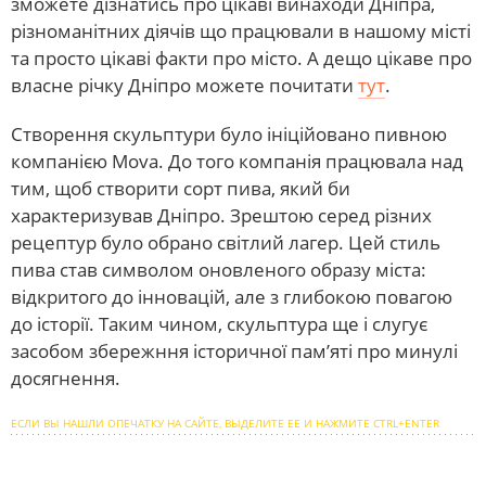
зможете дізнатись про цікаві винаходи Дніпра,
різноманітних діячів що працювали в нашому місті
та просто цікаві факти про місто. А дещо цікаве про
власне річку Дніпро можете почитати
тут
.
Створення скульптури було ініційовано пивною
компанією Mova. До того компанія працювала над
тим, щоб створити сорт пива, який би
характеризував Дніпро. Зрештою серед різних
рецептур було обрано світлий лагер. Цей стиль
пива став символом оновленого образу міста:
відкритого до інновацій, але з глибокою повагою
до історії. Таким чином, скульптура ще і слугує
засобом збережння історичної пам’яті про минулі
досягнення.
ЕСЛИ ВЫ НАШЛИ ОПЕЧАТКУ НА САЙТЕ, ВЫДЕЛИТЕ ЕЕ И НАЖМИТЕ CTRL+ENTER