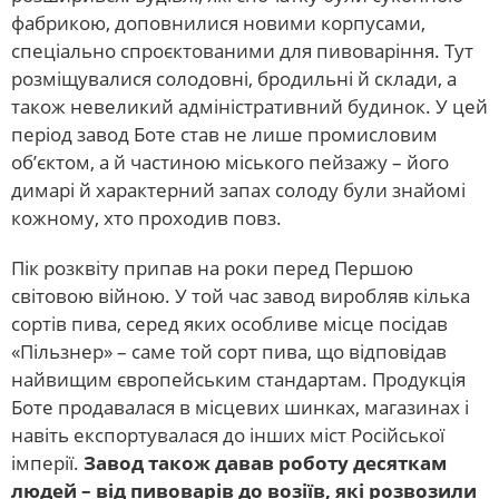
фабрикою, доповнилися новими корпусами,
спеціально спроєктованими для пивоваріння. Тут
розміщувалися солодовні, бродильні й склади, а
також невеликий адміністративний будинок. У цей
період завод Боте став не лише промисловим
об’єктом, а й частиною міського пейзажу – його
димарі й характерний запах солоду були знайомі
кожному, хто проходив повз.
Пік розквіту припав на роки перед Першою
світовою війною. У той час завод виробляв кілька
сортів пива, серед яких особливе місце посідав
«Пільзнер» – саме той сорт пива, що відповідав
найвищим європейським стандартам. Продукція
Боте продавалася в місцевих шинках, магазинах і
навіть експортувалася до інших міст Російської
імперії.
Завод також давав роботу десяткам
людей – від пивоварів до возіїв, які розвозили