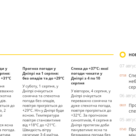
НО
07 авгус
ди у
Прогноз погоди у
Спека до +37°С: якої
ерпня:
Дніпрі на 1 серпня:
погоди чекати у
Спе
07:58
 +31°С
без опадів та до +29°С
Дніпрі з 4 по 10
неб
серпня
пня
У суботу, 1 серпня, у
се
реважно
Дніпрі очікується
У вівторок, 4 серпня, у
06 авгус
екотна
сонячна та спекотна
Дніпрі очікується
дів.
погода без опадів,
переважно сонячна та
Про
ється до
повітря прогріється до
дуже спекотна погода,
08:01
ю, 2
+29°С. Ніч у Дніпрі буде
повітря прогріється до
спе
рі
ясною. Температура
+32°С. За прогнозом
05 авгус
и
повітря становитиме
синоптиків, 4 серпня в
ся ясна
від +18°С до +21°С.
Дніпрі протягом доби
Про
 погода.
Швидкість вітру
пануватиме ясна та
07:43
ратура
сягатиме 3-4 км/год.
безхмарна погода без
мін