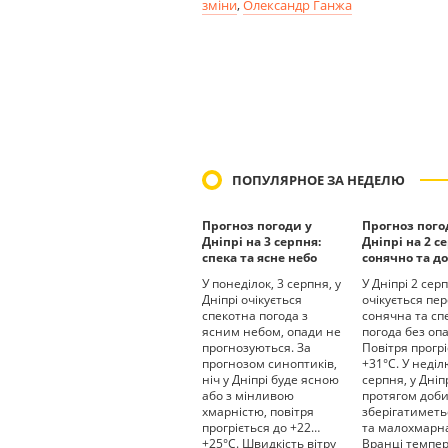
зміни
,
Олександр Ганжа
ПОПУЛЯРНОЕ ЗА НЕДЕЛЮ
Прогноз погоди у
Прогноз пого
Дніпрі на 3 серпня:
Дніпрі на 2 с
спека та ясне небо
сонячно та до
У понеділок, 3 серпня, у
У Дніпрі 2 сер
Дніпрі очікується
очікується пе
спекотна погода з
сонячна та сп
ясним небом, опади не
погода без опа
прогнозуються. За
Повітря прогрі
прогнозом синоптиків,
+31°С. У неділ
ніч у Дніпрі буде ясною
серпня, у Дніп
або з мінливою
протягом доб
хмарністю, повітря
зберігатиметь
прогріється до +22…
та малохмарна
+25°С. Швидкість вітру
Вранці темпе