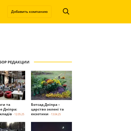
Добавить компанию
БОР РЕДАКЦИИ
нги та
Ботсад Дніпра –
е Дніпра:
царство зелені та
акладів
екзотики
- 12.05.25
- 13.04.25