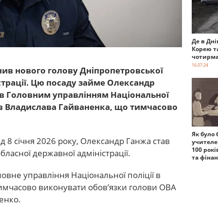
Де в Дні
Корею т
чотирма
16.07.24
чив нового голову Дніпропетровської
страції. Цю посаду займе Олександр
ав Головним управлінням Національної
інив Владислава Гайваненка, що тимчасово
Як було 
ід 8 січня 2026 року, Олександр Ганжа став
учителе
100 рокі
ласної державної адміністрації.
та фіна
овне управління Національної поліції в
Тимчасово виконувати обов’язки голови ОВА
енко.