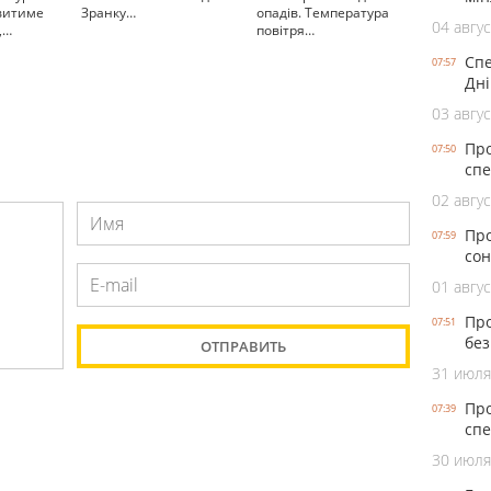
овитиме
Зранку…
опадів. Температура
04 авгус
,…
повітря…
Спе
07:57
Дні
03 авгус
Про
07:50
спе
02 авгус
Про
07:59
сон
01 авгус
Про
07:51
без
31 июля
Про
07:39
спе
30 июля