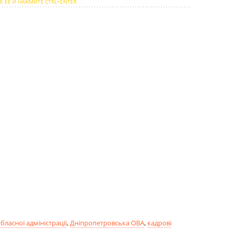
Е ЕЕ И НАЖМИТЕ CTRL+ENTER
бласної адміністрації
,
Дніпропетровська ОВА
,
кадрові