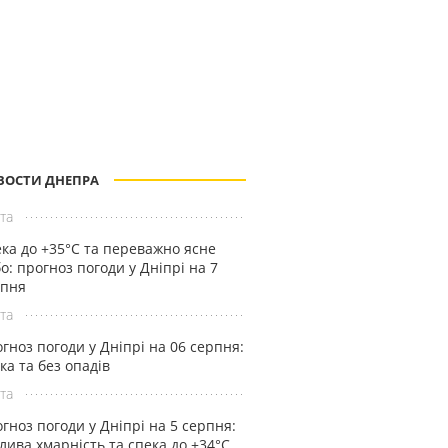
ВОСТИ ДНЕПРА
та
ка до +35°С та переважно ясне
о: прогноз погоди у Дніпрі на 7
рпня
та
гноз погоди у Дніпрі на 06 серпня:
ка та без опадів
та
гноз погоди у Дніпрі на 5 серпня:
лива хмарність та спека до +34°С