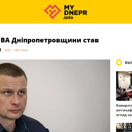
ВА Дніпропетровщини став
а
20:55 | 08.01.2026
ВЫ
Коворкі
антикаф
огляд з