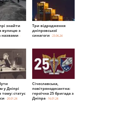
прі знайти
Три відродження
а вулицю з
дніпровської
 назвами
синагоги
-
- 23.06.24
бути
Січеславська,
м у Дніпрі
повітрянодесантна:
в тому: статус
героїчна 25 бригада з
нси
Дніпра
- 20.01.24
- 16.01.24