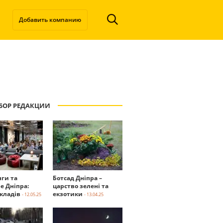
Добавить компанию
БОР РЕДАКЦИИ
нги та
Ботсад Дніпра –
е Дніпра:
царство зелені та
акладів
екзотики
- 12.05.25
- 13.04.25