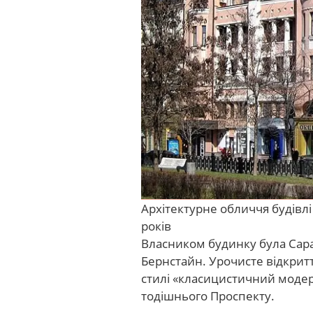
Архітектурне обличчя будівлі
років
Власником будинку була Сара
Бернстайн. Урочисте відкритт
стилі «класицистичний моде
тодішнього Проспекту.