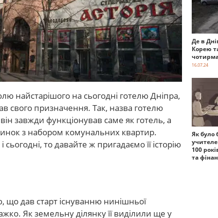
Де в Дні
Корею т
чотирма
16.07.24
олю найстарішого на сьогодні готелю Дніпра,
ав свого призначення. Так, назва готелю
він завжди функціонував саме як готель, а
удинок з набором комунальних квартир.
Як було 
учителе
і сьогодні, то давайте ж пригадаємо її історію
100 рокі
та фіна
ю, що дав старт існуванню нинішньої
ажко. Як земельну ділянку її виділили ще у