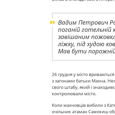
Вадим Петрович Ро
поганій готельній к
завішаним пожовкл
ліжку, під худою ко
Мав бути порожній
26 грудня у місто вриваються 
з загонами батьки Махна. Нес
свого штабу, який і знаходив
контролювали місто.
Коли махновців вибили з Кате
очільник атаман Самокиш обра