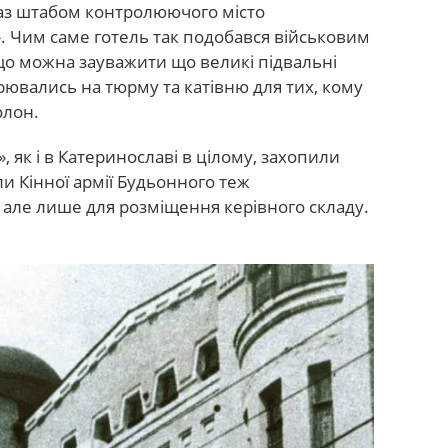
 раз штабом контролюючого місто
». Чим саме готель так подобався військовим
 що можна зауважити що великі підвальні
вались на тюрму та катівню для тих, кому
олон.
ї», як і в Катеринославі в цілому, захопили
ли Кінної армії Будьонного теж
 але лише для розміщення керівного складу.