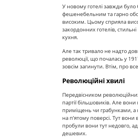
У новому готелі завжди було б
фешенебельним та гарно обст
високим. Цьому сприяла висот
закордонних готелів, стильні
кухня.
Але так тривало не надто до
революції, що почалась у 1917
зовсім загинути. Втім, про вс
Революційні хвилі
Передвісником революційних 
партії більшовиків. Але вон
приміщень чи грабунками, а 
на п’ятому поверсі. Тут вони 
пробули вони тут недовго, ад
дешевих.