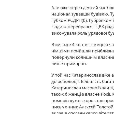
Але вже через деякий час бі
націоналізувавши будівлю. Тут
Губком РСДРП(б), Губревком і 
сюди ж перебрався і ЦВК радя
виконувала роль урядової буд
Втім, вже 4 квітня німецькі 
німцями прийшли приблизний 
повернули колишнім власник
лише примарно.
У той час Катеринослав вже ан
до революції. Більшість багат
Катеринослав масово їхали ті
також біженці з власне Росії.
номерів дуже скоро став прос
письменник Алєксєй Толстой. 
вклав в спогади свого літера