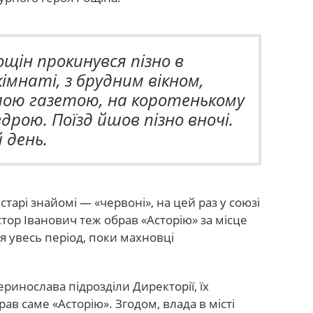
щін прокинувся пізно в
імнаті, з брудним вікном,
ою газетою, на коротенькому
вдрою. Поїзд йшов пізно вночі.
 день.
старі знайомі — «червоні», на цей раз у союзі
тор Іванович теж обрав «Асторію» за місце
ся увесь період, поки махновці
ринослава підрозділи Директорії, їх
в саме «Асторію». Згодом, влада в місті