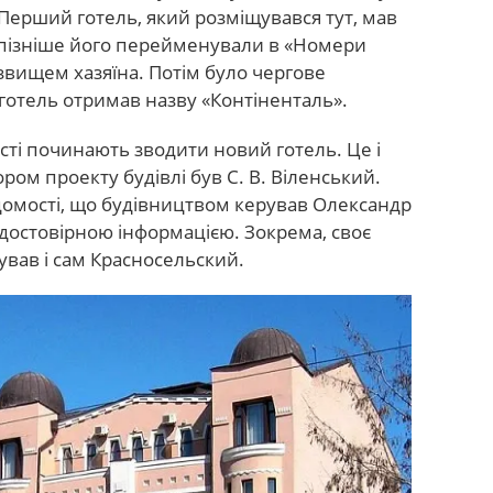
. Перший готель, який розміщувався тут, мав
 пізніше його перейменували в «Номери
звищем хазяїна. Потім було чергове
готель отримав назву «Контіненталь».
істі починають зводити новий готель. Це і
ром проекту будівлі був С. В. Віленський.
ідомості, що будівництвом керував Олександр
едостовірною інформацією. Зокрема, своє
ував і сам Красносельский.