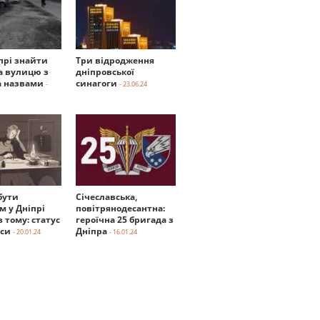
прі знайти
Три відродження
а вулицю з
дніпровської
 назвами
синагоги
-
- 23.06.24
бути
Січеславська,
м у Дніпрі
повітрянодесантна:
в тому: статус
героїчна 25 бригада з
нси
Дніпра
- 20.01.24
- 16.01.24