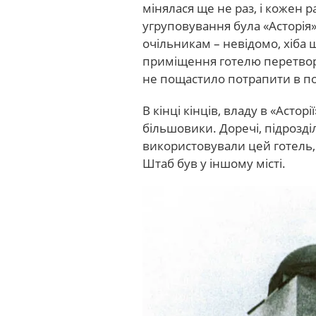
мінялася ще не раз, і кожен
угруповування була «Асторія
очільникам – невідомо, хіба
приміщення готелю перетворю
не пощастило потрапити в п
В кінці кінців, владу в «Асторі
більшовики. Доречі, підрозді
використовували цей готель,
Штаб був у іншому місті.