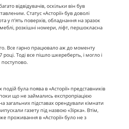
агато відвідувачів, оскільки він був
авленим. Статус «Асторії» був доволі
а у п’ять поверхів, обладнання на зразок
 меблі, розкішні номери, ліфт, першокласна
вго. Все гарно працювало аж до моменту
 році. Тоді все пішло шкереберть, і могло і
е поступово.
подій була поява в «Асторії» представників
и поки що не займались експропріацією
на загальних підставах орендували кімнати
випускали газету під назвою «Зірка». Втім,
же проживання в «Асторії» було не з