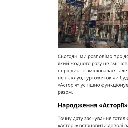
Сьогодні ми розповімо про д
який жодного разу не змінюв
періодично змінювалася, але 
не як клуб, гуртожиток чи б
«Асторія» успішно функціонує 
разом.
Народження «Асторії»
Точну дату заснування готел
«Асторії» встановити доволі в