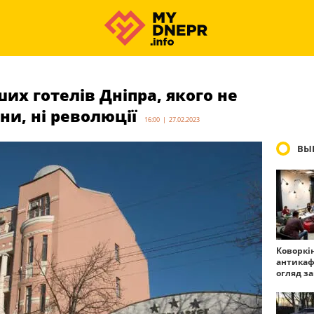
ших готелів Дніпра, якого не
ни, ні революції
16:00 | 27.02.2023
ВЫ
Коворкі
антикаф
огляд з