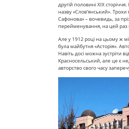
другій половині XIX сторіччя
назву «Слов’янський». Трохи
Сафонова» – вочевидь, за прі
перейменування, на цей раз 
Але у 1912 році на цьому ж м
була майбутня «Асторія». Авто
Навіть досі можна зустріти в
Красносельський, але це є н
авторство свого часу запереч