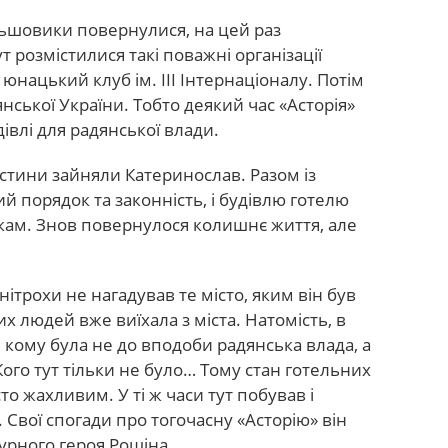
льшовики повернулися, на цей раз
 розмістилися такі поважні організації
юнацький клуб ім. III Інтернаціоналу. Потім
нської України. Тобто деякий час «Асторія»
івлі для радянської влади.
частини зайняли Катеринослав. Разом із
порядок та законність, і будівлю готелю
ам. Знов повернулося колишнє життя, але
ітрохи не нагадував те місто, яким він був
их людей вже виїхала з міста. Натомість, в
, кому була не до вподоби радянська влада, а
 Кого тут тільки не було… Тому стан готельних
то жахливим. У ті ж часи тут побував і
Свої спогади про тогочасну «Асторію» він
турного героя Рощіна.