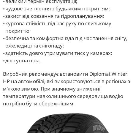
великий термін експлуатації;
чудове зчеплення з будь-яким покриттям;
захист від ковзання та гідропланування;
курсова стійкість під час руху по слизькому
покриттю;
безпечна та комфортна їзда під час танення снігу,
ожеледиці та снігопаду;
здатність довго утримувати тиск у камерах;
доступна ціна.
Виробник рекомендує встановити Diplomat Winter
HP на автомобілі, які використовуються в регіонах з
м’якою зимою. При значному зниженні
температури навколишнього середовища водію
потрібно бути обережнішим.