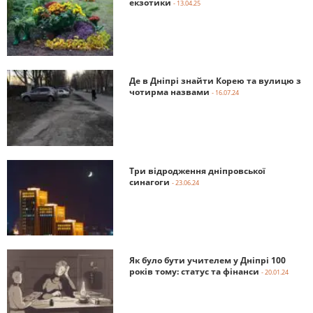
екзотики
- 13.04.25
Де в Дніпрі знайти Корею та вулицю з
чотирма назвами
- 16.07.24
Три відродження дніпровської
синагоги
- 23.06.24
Як було бути учителем у Дніпрі 100
років тому: статус та фінанси
- 20.01.24