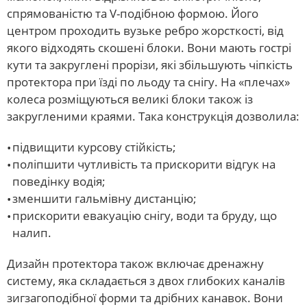
спрямованістю та V-подібною формою. Його
центром проходить вузьке ребро жорсткості, від
якого відходять скошені блоки. Вони мають гострі
кути та закруглені прорізи, які збільшують чіпкість
протектора при їзді по льоду та снігу. На «плечах»
колеса розміщуються великі блоки також із
закругленими краями. Така конструкція дозволила:
підвищити курсову стійкість;
поліпшити чутливість та прискорити відгук на
поведінку водія;
зменшити гальмівну дистанцію;
прискорити евакуацію снігу, води та бруду, що
налип.
Дизайн протектора також включає дренажну
систему, яка складається з двох глибоких каналів
зигзагоподібної форми та дрібних канавок. Вони