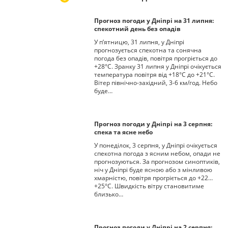
Прогноз погоди у Дніпрі на 31 липня:
спекотний день без опадів
У п’ятницю, 31 липня, у Дніпрі
прогнозується спекотна та сонячна
погода без опадів, повітря прогріється до
+28°С. Зранку 31 липня у Дніпрі очікується
температура повітря від +18°С до +21°С.
Вітер північно-західний, 3-6 км/год. Небо
буде…
Прогноз погоди у Дніпрі на 3 серпня:
спека та ясне небо
У понеділок, 3 серпня, у Дніпрі очікується
спекотна погода з ясним небом, опади не
прогнозуються. За прогнозом синоптиків,
ніч у Дніпрі буде ясною або з мінливою
хмарністю, повітря прогріється до +22…
+25°С. Швидкість вітру становитиме
близько…
Прогноз погоди у Дніпрі на 2 серпня: