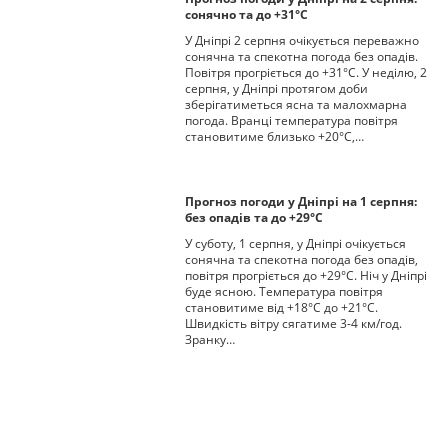
сонячно та до +31°С
У Дніпрі 2 серпня очікується переважно
сонячна та спекотна погода без опадів.
Повітря прогріється до +31°С. У неділю, 2
серпня, у Дніпрі протягом доби
зберігатиметься ясна та малохмарна
погода. Вранці температура повітря
становитиме близько +20°С,…
Прогноз погоди у Дніпрі на 1 серпня:
без опадів та до +29°С
У суботу, 1 серпня, у Дніпрі очікується
сонячна та спекотна погода без опадів,
повітря прогріється до +29°С. Ніч у Дніпрі
буде ясною. Температура повітря
становитиме від +18°С до +21°С.
Швидкість вітру сягатиме 3-4 км/год.
Зранку…