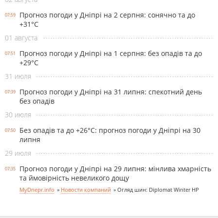
Прогноз погоди у Дніпрі на 2 серпня: сонячно та до
07:59
+31°С
01 августа
Прогноз погоди у Дніпрі на 1 серпня: без опадів та до
07:51
+29°С
31 июля
Прогноз погоди у Дніпрі на 31 липня: спекотний день
07:39
без опадів
30 июля
Без опадів та до +26°С: прогноз погоди у Дніпрі на 30
07:50
липня
29 июля
Прогноз погоди у Дніпрі на 29 липня: мінлива хмарність
07:35
та ймовірність невеликого дощу
MyDnepr.info
»
Новости компаний
»
Огляд шин: Diplomat Winter HP