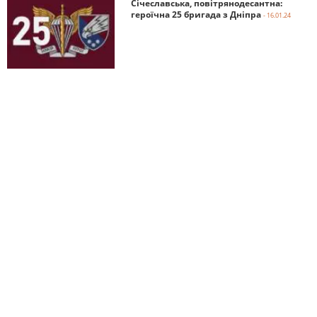
Січеславська, повітрянодесантна:
героїчна 25 бригада з Дніпра
- 16.01.24