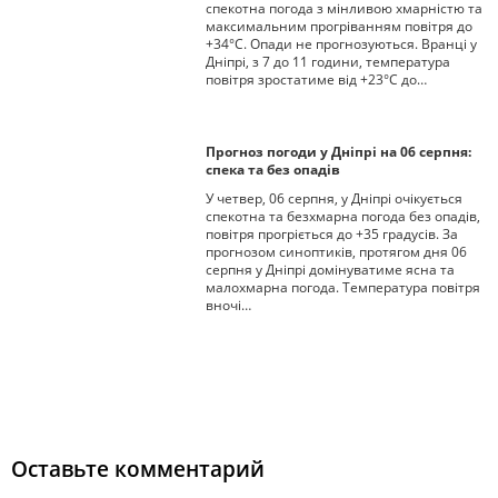
спекотна погода з мінливою хмарністю та
максимальним прогріванням повітря до
+34°С. Опади не прогнозуються. Вранці у
Дніпрі, з 7 до 11 години, температура
повітря зростатиме від +23°С до…
Прогноз погоди у Дніпрі на 06 серпня:
спека та без опадів
У четвер, 06 серпня, у Дніпрі очікується
спекотна та безхмарна погода без опадів,
повітря прогріється до +35 градусів. За
прогнозом синоптиків, протягом дня 06
серпня у Дніпрі домінуватиме ясна та
малохмарна погода. Температура повітря
вночі…
Оставьте комментарий