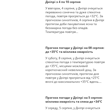
Дніпрі з 4 по 10 серпня
У вівторок, 4 серпня, у Дніпрі очікується
переважно сонячна та дуже спекотна
погода, повітря прогріється до +32°С. За
прогнозом синоптиків, 4 серпня в Дніпрі
протягом доби пануватиме ясна та
безхмарна погода без опадів.
Температура повітря…
Прогноз погоди у Дніпрі на 08 серпня:
до +35°C та мінлива хмарність
У суботу, 8 серпня, у Дніпрі очікується
спекотна погода з температурою повітря
до +35°C, місцями можливий
короткочасний невеликий дощ. За
прогнозом синоптиків, протягом дня
повітря у Дніпрі прогріється від +25°C
вночі до максимальних +35°C вдень….
Прогноз погоди у Дніпрі на 5 серпня:
мінлива хмарність та спека до +34°С
У середу, 5 серпня, у Дніпрі очікується