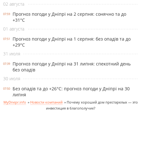
02 августа
Прогноз погоди у Дніпрі на 2 серпня: сонячно та до
07:59
+31°С
01 августа
Прогноз погоди у Дніпрі на 1 серпня: без опадів та до
07:51
+29°С
31 июля
Прогноз погоди у Дніпрі на 31 липня: спекотний день
07:39
без опадів
30 июля
Без опадів та до +26°С: прогноз погоди у Дніпрі на 30
07:50
липня
MyDnepr.info
»
Новости компаний
»
Почему хороший дом престарелых — это
инвестиция в благополучие?