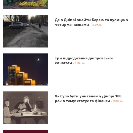
Де в Дніпрі знайти Корею та вулицю з
чотирма назвами
- 16.07.24
Три відродження дніпровської
синагоги
- 23.06.24
Як було бути учителем у Дніпрі 100
років тому: статус та фінанси
- 20.01.24