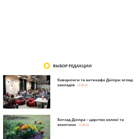
ВЫБОР РЕДАКЦИИ
Коворкінги та антикафе Дніпра: огляд
закладів
- 12.05.25
Ботсад Дніпра – царство зелені та
екзотики
- 13.04.25