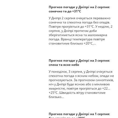
Прогноз погоди у Дніпрі на 2 серпня:
сонячно та до +31°С
У Дніпрі 2 серпня очікується переважно
сонячна та спекотна погода без опадів.
Повітря прогріється до +31°С. У неділю, 2
серпня, у Дніпрі протягом доби
зберігатиметься ясна та малохмарна
погода. Вранці температура повітря
становитиме близько +20°С,…
Прогноз погоди у Дніпрі на 3 серпня:
спека та ясне небо
У понеділок, 3 серпня, у Дніпрі очікується
спекотна погода з ясним небом, опади не
прогнозуються. За прогнозом синоптиків,
ніч у Дніпрі буде ясною або з мінливою
хмарністю, повітря прогріється до +22…
+25°С. Швидкість вітру становитиме
близько…
Прогноз погоди у Дніпрі на 1 серпня: