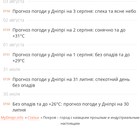
03 августа
Прогноз погоди у Дніпрі на 3 серпня: спека та ясне небо
07:50
02 августа
Прогноз погоди у Дніпрі на 2 серпня: сонячно та до
07:59
+31°С
01 августа
Прогноз погоди у Дніпрі на 1 серпня: без опадів та до
07:51
+29°С
31 июля
Прогноз погоди у Дніпрі на 31 липня: спекотний день
07:39
без опадів
30 июля
Без опадів та до +26°С: прогноз погоди у Дніпрі на 30
07:50
липня
MyDnepr.info
»
Статьи
»
Покров – город с казацким прошлым и индустриальным
настоящим