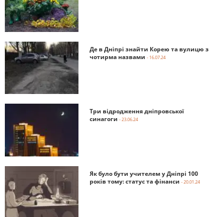
Де в Дніпрі знайти Корею та вулицю з
чотирма назвами
- 16.07.24
Три відродження дніпровської
синагоги
- 23.06.24
Як було бути учителем у Дніпрі 100
років тому: статус та фінанси
- 20.01.24