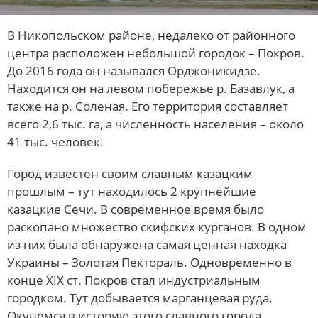
В Никопольском районе, недалеко от районного
центра расположен небольшой городок – Покров.
До 2016 года он назывался Орджоникидзе.
Находится он на левом побережье р. Базавлук, а
также на р. Соленая. Его территория составляет
всего 2,6 тыс. га, а численность населения – около
41 тыс. человек.
Город известен своим славным казацким
прошлым – тут находилось 2 крупнейшие
казацкие Сечи. В современное время было
раскопано множество скифских курганов. В одном
из них была обнаружена самая ценная находка
Украины – Золотая Пектораль. Одновременно в
конце XIX ст. Покров стал индустриальным
городком. Тут добывается марганцевая руда.
Окунемся в историю этого славного города