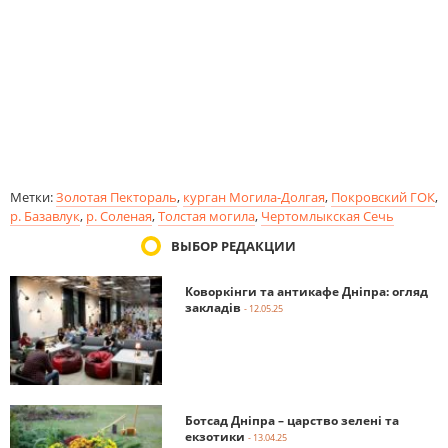
Метки:
Золотая Пектораль
,
курган Могила-Долгая
,
Покровский ГОК
,
р. Базавлук
,
р. Соленая
,
Толстая могила
,
Чертомлыкская Сечь
ВЫБОР РЕДАКЦИИ
Коворкінги та антикафе Дніпра: огляд
закладів
- 12.05.25
Ботсад Дніпра – царство зелені та
екзотики
- 13.04.25