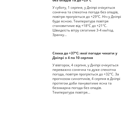
без опадів та до +29°С
У суботу, 1 серпня, у Дніпрі очікується
сонячна та спекотна погода без опадів,
повітря прогріється до +29°С. Ніч у Дніпрі
буде ясною. Температура повітря
становитиме від +18°С до +21°С.
Швидкість вітру сягатиме 3-4 км/год.
Зранку…
Спека до +37°С: якої погоди чекати у
Дніпрі з 4 по 10 серпня
У вівторок, 4 серпня, у Дніпрі очікується
переважно сонячна та дуже спекотна
погода, повітря прогріється до +32°С. За
прогнозом синоптиків, 4 серпня в Дніпрі
протягом доби пануватиме ясна та
безхмарна погода без опадів.
Температура повітря…