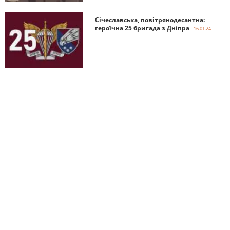
Січеславська, повітрянодесантна:
героїчна 25 бригада з Дніпра
- 16.01.24