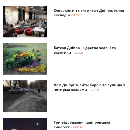
Коворкінги та антикафе Дніпра: огляд
закладів
- 12.05.25
Ботсад Дніпра – царство зелені та
екзотики
- 13.04.25
Де в Дніпрі знайти Корею та вулицю з
чотирма назвами
- 16.07.24
Три відродження дніпровської
синагоги
- 23.06.24