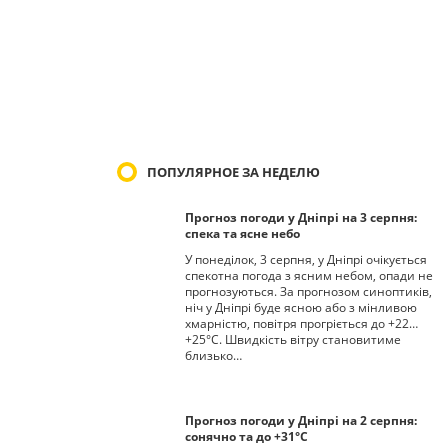
ПОПУЛЯРНОЕ ЗА НЕДЕЛЮ
Прогноз погоди у Дніпрі на 3 серпня:
спека та ясне небо
У понеділок, 3 серпня, у Дніпрі очікується
спекотна погода з ясним небом, опади не
прогнозуються. За прогнозом синоптиків,
ніч у Дніпрі буде ясною або з мінливою
хмарністю, повітря прогріється до +22…
+25°С. Швидкість вітру становитиме
близько…
Прогноз погоди у Дніпрі на 2 серпня:
сонячно та до +31°С