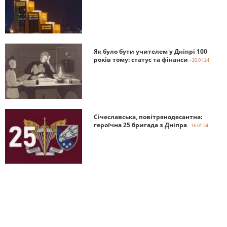
Як було бути учителем у Дніпрі 100
років тому: статус та фінанси
- 20.01.24
Січеславська, повітрянодесантна:
героїчна 25 бригада з Дніпра
- 16.01.24