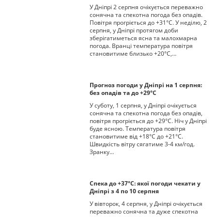
У Дніпрі 2 серпня очікується переважно
сонячна та спекотна погода без опадів.
Повітря прогріється до +31°С. У неділю, 2
серпня, у Дніпрі протягом доби
зберігатиметься ясна та малохмарна
погода. Вранці температура повітря
становитиме близько +20°С,…
Прогноз погоди у Дніпрі на 1 серпня:
без опадів та до +29°С
У суботу, 1 серпня, у Дніпрі очікується
сонячна та спекотна погода без опадів,
повітря прогріється до +29°С. Ніч у Дніпрі
буде ясною. Температура повітря
становитиме від +18°С до +21°С.
Швидкість вітру сягатиме 3-4 км/год.
Зранку…
Спека до +37°С: якої погоди чекати у
Дніпрі з 4 по 10 серпня
У вівторок, 4 серпня, у Дніпрі очікується
переважно сонячна та дуже спекотна