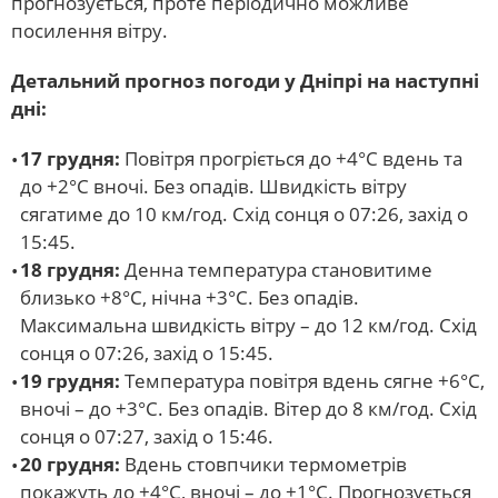
прогнозується, проте періодично можливе
посилення вітру.
Детальний прогноз погоди у Дніпрі на наступні
дні:
17 грудня:
Повітря прогріється до +4°С вдень та
до +2°С вночі. Без опадів. Швидкість вітру
сягатиме до 10 км/год. Схід сонця о 07:26, захід о
15:45.
18 грудня:
Денна температура становитиме
близько +8°С, нічна +3°С. Без опадів.
Максимальна швидкість вітру – до 12 км/год. Схід
сонця о 07:26, захід о 15:45.
19 грудня:
Температура повітря вдень сягне +6°С,
вночі – до +3°С. Без опадів. Вітер до 8 км/год. Схід
сонця о 07:27, захід о 15:46.
20 грудня:
Вдень стовпчики термометрів
покажуть до +4°С, вночі – до +1°С. Прогнозується