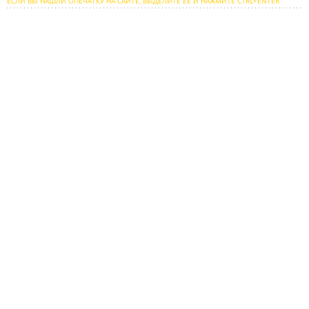
ЕСЛИ ВЫ НАШЛИ ОПЕЧАТКУ НА САЙТЕ, ВЫДЕЛИТЕ ЕЕ И НАЖМИТЕ CTRL+ENTER