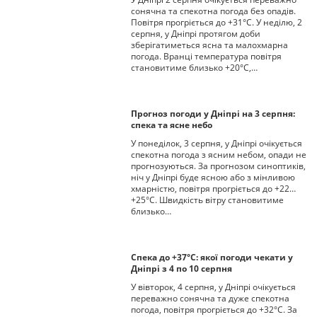
сонячна та спекотна погода без опадів.
Повітря прогріється до +31°С. У неділю, 2
серпня, у Дніпрі протягом доби
зберігатиметься ясна та малохмарна
погода. Вранці температура повітря
становитиме близько +20°С,…
Прогноз погоди у Дніпрі на 3 серпня:
спека та ясне небо
У понеділок, 3 серпня, у Дніпрі очікується
спекотна погода з ясним небом, опади не
прогнозуються. За прогнозом синоптиків,
ніч у Дніпрі буде ясною або з мінливою
хмарністю, повітря прогріється до +22…
+25°С. Швидкість вітру становитиме
близько…
Спека до +37°С: якої погоди чекати у
Дніпрі з 4 по 10 серпня
У вівторок, 4 серпня, у Дніпрі очікується
переважно сонячна та дуже спекотна
погода, повітря прогріється до +32°С. За