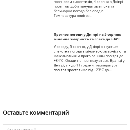
прогнозом синоптиків, 4 серпня в Дніпрі
протягом доби пануватиме ясна та
безхмарна погода без опадів.
Температура повітря…
Прогноз погоди у Дніпрі на 5 серпня:
мінлива хмарність та спека до +34°С
У середу, 5 серпня, у Дніпрі очікується
спекотна погода з мінливою хмарністю та
максимальним прогріванням повітря до
+34°С. Опади не прогнозуються. Вранці у
Дніпрі, з 7 до 11 години, температура
повітря зростатиме від +23°С до…
Оставьте комментарий