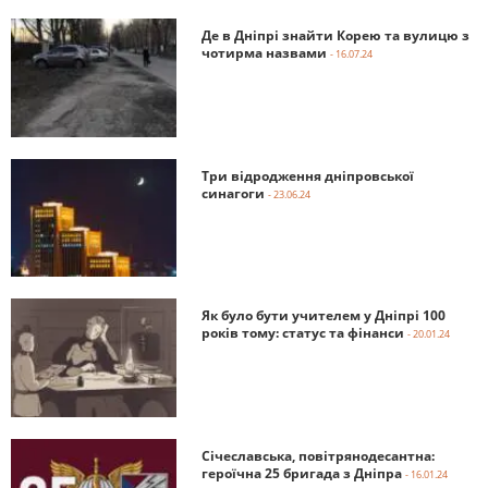
Де в Дніпрі знайти Корею та вулицю з
чотирма назвами
- 16.07.24
Три відродження дніпровської
синагоги
- 23.06.24
Як було бути учителем у Дніпрі 100
років тому: статус та фінанси
- 20.01.24
Січеславська, повітрянодесантна:
героїчна 25 бригада з Дніпра
- 16.01.24