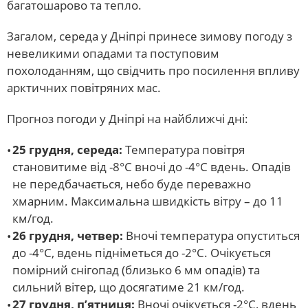
багатошарово та тепло.
Загалом, середа у Дніпрі принесе зимову погоду з
невеликими опадами та поступовим
похолоданням, що свідчить про посилення впливу
арктичних повітряних мас.
Прогноз погоди у Дніпрі на найближчі дні:
25 грудня, середа:
Температура повітря
становитиме від -8°С вночі до -4°С вдень. Опадів
не передбачається, небо буде переважно
хмарним. Максимальна швидкість вітру – до 11
км/год.
26 грудня, четвер:
Вночі температура опуститься
до -4°С, вдень підніметься до -2°С. Очікується
помірний снігопад (близько 6 мм опадів) та
сильний вітер, що досягатиме 21 км/год.
27 грудня, п’ятниця:
Вночі очікується -2°С, вдень