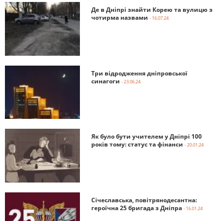
Де в Дніпрі знайти Корею та вулицю з
чотирма назвами
- 16.07.24
Три відродження дніпровської
синагоги
- 23.06.24
Як було бути учителем у Дніпрі 100
років тому: статус та фінанси
- 20.01.24
Січеславська, повітрянодесантна:
героїчна 25 бригада з Дніпра
- 16.01.24