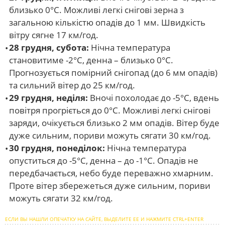
близько 0°С. Можливі легкі снігові зерна з
загальною кількістю опадів до 1 мм. Швидкість
вітру сягне 17 км/год.
28 грудня, субота:
Нічна температура
становитиме -2°С, денна – близько 0°С.
Прогнозується помірний снігопад (до 6 мм опадів)
та сильний вітер до 25 км/год.
29 грудня, неділя:
Вночі похолодає до -5°С, вдень
повітря прогріється до 0°С. Можливі легкі снігові
заряди, очікується близько 2 мм опадів. Вітер буде
дуже сильним, пориви можуть сягати 30 км/год.
30 грудня, понеділок:
Нічна температура
опуститься до -5°С, денна – до -1°С. Опадів не
передбачається, небо буде переважно хмарним.
Проте вітер збережеться дуже сильним, пориви
можуть сягати 32 км/год.
ЕСЛИ ВЫ НАШЛИ ОПЕЧАТКУ НА САЙТЕ, ВЫДЕЛИТЕ ЕЕ И НАЖМИТЕ CTRL+ENTER