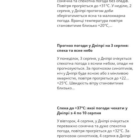
сонячна та спекотна погода без опадів.
Повітря прогріється до +31°С. У неділю, 2
серпня, у Дніпрі протягом доби
зберігатиметься ясна та малохмарна
погода. Вранці температура повітря
становитиме близько +20°С,…
Прогноз погоди у Дніпрі на 3 серпня:
спека та ясне небо
У понеділок, 3 серпня, у Дніпрі очікується
спекотна погода з ясним небом, опади не
прогнозуються. За прогнозом синоптиків,
ніч у Дніпрі буде ясною або з мінливою
хмарністю, повітря прогріється до +22…
+25°С. Швидкість вітру становитиме
близько…
Спека до +37°С: якої погоди чекати у
Дніпрі з 4 по 10 серпня
У вівторок, 4 серпня, у Дніпрі очікується
переважно сонячна та дуже спекотна
погода, повітря прогріється до +32°С. За
прогнозом синоптиків, 4 серпня в Дніпрі