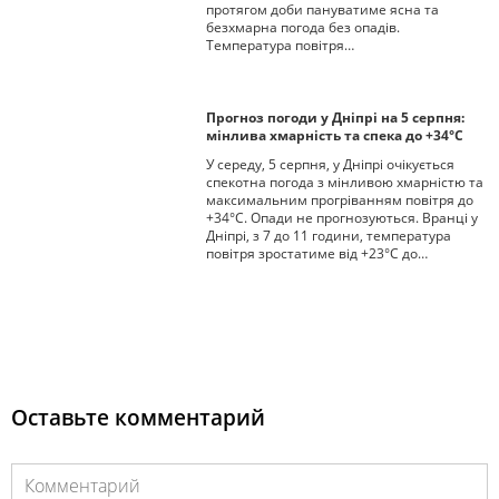
протягом доби пануватиме ясна та
безхмарна погода без опадів.
Температура повітря…
Прогноз погоди у Дніпрі на 5 серпня:
мінлива хмарність та спека до +34°С
У середу, 5 серпня, у Дніпрі очікується
спекотна погода з мінливою хмарністю та
максимальним прогріванням повітря до
+34°С. Опади не прогнозуються. Вранці у
Дніпрі, з 7 до 11 години, температура
повітря зростатиме від +23°С до…
Оставьте комментарий