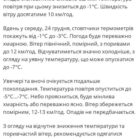
повітря при цьому знизиться до -1°С. Швидкість
вітру досягатиме 10 км/год.
Вдень у середу, 24 грудня, стовпчики термометрів
покажуть від -1°С до -3°С. Погода буде переважно
хмарною. Вітер північний, помірний, з поривами
до 12 км/год. Відчуватиметься значно холодніше, з
огляду на уявну температуру, що може опускатися
до -7°С.
Увечері та вночі очікується подальше
похолодання. Температура повітря опуститься до
-5°С…-7°С. Небо проясниться, буде мінлива
хмарність або переважно ясно. Вітер збережеться
помірним, 12-13 км/год. Опадів не передбачається.
З огляду на відчутне зниження температури та
поривчастий вітер, рекомендується одягатися