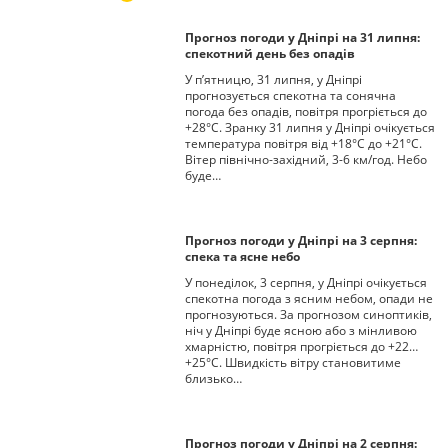
Прогноз погоди у Дніпрі на 31 липня:
спекотний день без опадів
У п’ятницю, 31 липня, у Дніпрі
прогнозується спекотна та сонячна
погода без опадів, повітря прогріється до
+28°С. Зранку 31 липня у Дніпрі очікується
температура повітря від +18°С до +21°С.
Вітер північно-західний, 3-6 км/год. Небо
буде…
Прогноз погоди у Дніпрі на 3 серпня:
спека та ясне небо
У понеділок, 3 серпня, у Дніпрі очікується
спекотна погода з ясним небом, опади не
прогнозуються. За прогнозом синоптиків,
ніч у Дніпрі буде ясною або з мінливою
хмарністю, повітря прогріється до +22…
+25°С. Швидкість вітру становитиме
близько…
Прогноз погоди у Дніпрі на 2 серпня: