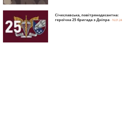
Січеславська, повітрянодесантна:
героїчна 25 бригада з Дніпра
- 16.01.24