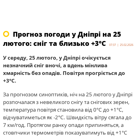
Прогноз погоди у Дніпрі на 25
лютого: сніг та близько +3°С
07:37 | 25.02.2026
У середу, 25 лютого, у Дніпрі очікується
незначний сніг вночі, а вдень мінлива
хмарність без опадів. Повітря прогріється до
+3°С.
За прогнозом синоптиків, ніч на 25 лютого у Дніпрі
розпочалася з невеликого снігу та снігових зерен,
температура повітря становила від 0°С до +1°С,
відчуватиметься як -2°С. Швидкість вітру сягала до
7 км/год. Протягом ранку опади припиняться, а
стовпчики термометрів показуватимуть від +1°С