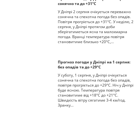
сонячно та до +31°С
У Дніпрі 2 серпня очікується переважно
сонячна та спекотна погода без опадів.
Повітря прогріється до +31°С. У неділю, 2
серпня, у Дніпрі протягом доби
зберігатиметься ясна та малохмарна
погода. Вранці температура повітря
становитиме близько +20°С,…
Прогноз погоди у Дніпрі на 1 серпня:
без опадів та до +29°С
У суботу, 1 серпня, у Дніпрі очікується
сонячна та спекотна погода без опадів,
повітря прогріється до +29°С. Ніч у Дніпрі
буде ясною. Температура повітря
становитиме від +18°С до +21°С.
Швидкість вітру сягатиме 3-4 км/год.
Зранку…