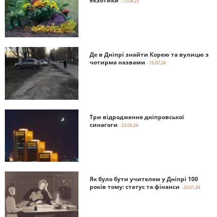
екзотики
- 13.04.25
Де в Дніпрі знайти Корею та вулицю з
чотирма назвами
- 16.07.24
Три відродження дніпровської
синагоги
- 23.06.24
Як було бути учителем у Дніпрі 100
років тому: статус та фінанси
- 20.01.24