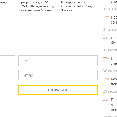
спе
ним,
прогріється до +22…
Швидкість вітру
+25°С. Швидкість вітру
сягатиме 3-4 км/год.
02 авгус
становитиме близько…
Зранку…
Про
07:59
сон
01 авгус
Про
07:51
без
31 июля
Про
07:39
спе
30 июля
Без
07:50
пог
29 июля
Про
07:35
мін
нев
28 июля