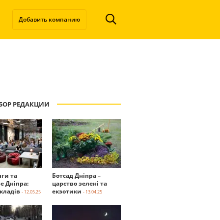
Добавить компанию
БОР РЕДАКЦИИ
нги та
Ботсад Дніпра –
е Дніпра:
царство зелені та
акладів
екзотики
- 12.05.25
- 13.04.25