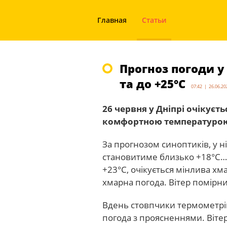
Главная
Статьи
Прогноз погоди у 
та до +25°С
07:42 | 26.06.20
26 червня у Дніпрі очікуєт
комфортною температурою п
За прогнозом синоптиків, у н
становитиме близько +18°С…+
+23°С, очікується мінлива х
хмарна погода. Вітер помірни
Вдень стовпчики термометрі
погода з проясненнями. Вітер