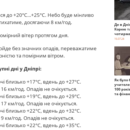
ся до +20°С…+25°С. Небо буде мінливо
тихатиме, досягаючи 8 км/год.
Де в Дні
Корею т
чотирма
омірний вітер протягом дня.
16.07.24
ройде без значних опадів, переважатиме
рністю та помірним вітром.
ні дні у Дніпрі:
Як було 
і близько +17°С, вдень до +27°С.
учителе
16 км/год. Опадів не очікується.
100 рокі
та фіна
і близько +19°С, вдень до +29°С.
17 км/год. Опадів не очікується.
і близько +22°С, вдень до +32°С.
9 км/год. Опадів не очікується.
і близько +22°С, вдень до +35°С.