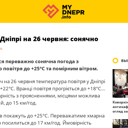
Дніпрі на 26 червня: сонячно
26
ься переважно сонячна погода з
ВЫ
овітря до +25°С та помірним вітром.
іч на 26 червня температура повітря у Дніпрі
22°С. Вранці повітря прогріється до +18°С…
марність з проясненнями, місцями можлива
й, до 15 км/год.
Коворкі
антикаф
огляд з
в покажуть до +25°С. Переважатиме хмарна
 посилиться до 17 км/год. Ймовірність