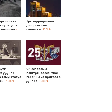
прі знайти
Три відродження
а вулицю з
дніпровської
 назвами
синагоги
-
- 23.06.24
бути
Січеславська,
м у Дніпрі
повітрянодесантна:
в тому: статус
героїчна 25 бригада з
нси
Дніпра
- 20.01.24
- 16.01.24