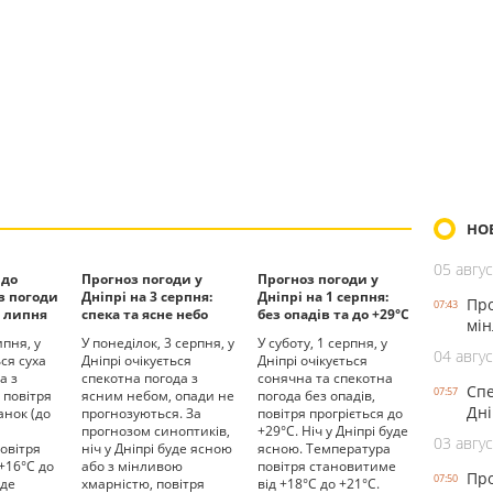
НО
05 авгус
 до
Прогноз погоди у
Прогноз погоди у
оз погоди
Дніпрі на 3 серпня:
Дніпрі на 1 серпня:
Про
07:43
0 липня
спека та ясне небо
без опадів та до +29°С
мін
ипня, у
У понеділок, 3 серпня, у
У суботу, 1 серпня, у
04 авгус
ься суха
Дніпрі очікується
Дніпрі очікується
а з
спекотна погода з
сонячна та спекотна
Спе
07:57
 повітря
ясним небом, опади не
погода без опадів,
Дні
анок (до
прогнозуються. За
повітря прогріється до
прогнозом синоптиків,
+29°С. Ніч у Дніпрі буде
03 авгус
овітря
ніч у Дніпрі буде ясною
ясною. Температура
 +16°С до
або з мінливою
повітря становитиме
Про
07:50
уде
хмарністю, повітря
від +18°С до +21°С.