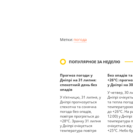
Метки:
погода
ПОПУЛЯРНОЕ ЗА НЕДЕЛЮ
Прогноз погоди у
Без опадів та
Дніпрі на 31 липня:
+26°С: прогн
спекотний день без
у Дніпрі на 3
опадів
У четвер, 30 л
У п’ятницю, 31 липня, у
Дніпрі очікуєт
Дніпрі прогнозується
та тепла погод
спекотна та сонячна
температурою
погода без опадів,
до +26°С. На р
повітря прогріється до
12:00) у Дніпрі
+28°С. Зранку 31 липня
температура п
у Дніпрі очікується
очікується від
температура повітря
+25°С. Небо б