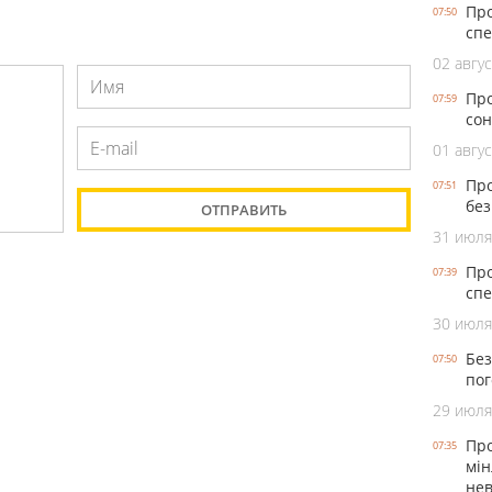
Про
07:50
спе
02 авгус
Про
07:59
сон
01 авгус
Про
07:51
без
31 июля
Про
07:39
спе
30 июля
Без
07:50
пог
29 июля
Про
07:35
мін
нев