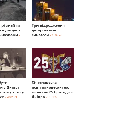
прі знайти
Три відродження
а вулицю з
дніпровської
 назвами
синагоги
-
- 23.06.24
бути
Січеславська,
м у Дніпрі
повітрянодесантна:
в тому: статус
героїчна 25 бригада з
нси
Дніпра
- 20.01.24
- 16.01.24