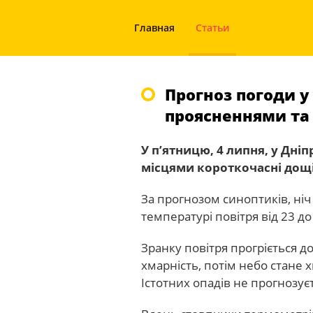
Главная
Статьи
Прогноз погоди у 
проясненнями та
У п’ятницю, 4 липня, у Дніп
місцями короткочасні дощі
За прогнозом синоптиків, ні
температурі повітря від 23 до
Зранку повітря прогріється до
хмарність, потім небо стане 
Істотних опадів не прогнозує