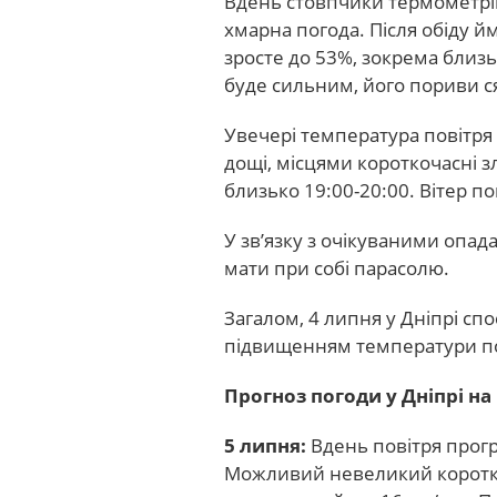
Вдень стовпчики термометрів
хмарна погода. Після обіду 
зросте до 53%, зокрема близ
буде сильним, його пориви с
Увечері температура повітря
дощі, місцями короткочасні з
близько 19:00-20:00. Вітер по
У зв’язку з очікуваними опад
мати при собі парасолю.
Загалом, 4 липня у Дніпрі сп
підвищенням температури по
Прогноз погоди у Дніпрі на
5 липня:
Вдень повітря прогрі
Можливий невеликий короткоч