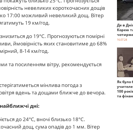
 покажуть близько 25°C. Прогнозується
ймовірність невеликих короткочасних дощів
ько 17:00 можливий невеликий дощ. Вітер
ягатимуть 19 км/год.
Де в Дні
Корею т
чотирма
 знизиться до 19°C. Прогнозуються помірні
16.07.24
ливи, ймовірність яких становитиме до 68%
мірний, 8-14 км/год.
ами та посиленням вітру, рекомендується
Як було 
остерігатиметься мінлива погода з
учителе
100 рокі
вітря вдень та дощами ближче до вечора.
та фіна
 найближчі дні:
ється до 24°C, вночі близько 18°C.
асний дощ, сума опадів до 1 мм. Вітер