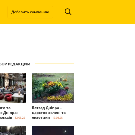
Добавить компанию
БОР РЕДАКЦИИ
нги та
Ботсад Дніпра –
е Дніпра:
царство зелені та
акладів
екзотики
- 12.05.25
- 13.04.25