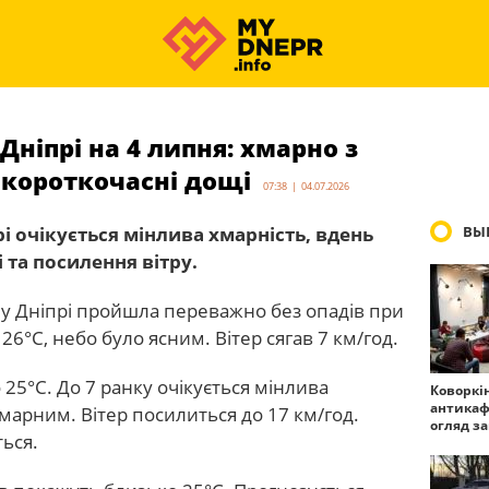
Дніпрі на 4 липня: хмарно з
 короткочасні дощі
07:38 | 04.07.2026
рі очікується мінлива хмарність, вдень
ВЫ
 та посилення вітру.
ч у Дніпрі пройшла переважно без опадів при
 26°C, небо було ясним. Вітер сягав 7 км/год.
 25°C. До 7 ранку очікується мінлива
Коворкі
антикаф
хмарним. Вітер посилиться до 17 км/год.
огляд з
ться.