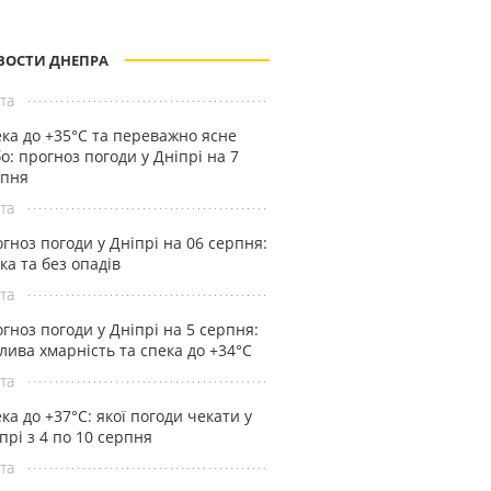
ВОСТИ ДНЕПРА
та
ка до +35°С та переважно ясне
о: прогноз погоди у Дніпрі на 7
рпня
та
гноз погоди у Дніпрі на 06 серпня:
ка та без опадів
та
гноз погоди у Дніпрі на 5 серпня:
лива хмарність та спека до +34°С
та
ка до +37°С: якої погоди чекати у
прі з 4 по 10 серпня
та