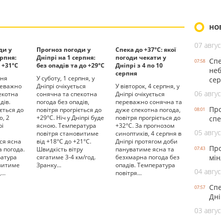
НО
07 авгус
ди у
Прогноз погоди у
Спека до +37°С: якої
ерпня:
Дніпрі на 1 серпня:
погоди чекати у
Спе
07:58
 +31°С
без опадів та до +29°С
Дніпрі з 4 по 10
неб
серпня
пня
У суботу, 1 серпня, у
се
реважно
Дніпрі очікується
У вівторок, 4 серпня, у
06 авгус
екотна
сонячна та спекотна
Дніпрі очікується
дів.
погода без опадів,
переважно сонячна та
Про
ється до
повітря прогріється до
дуже спекотна погода,
08:01
ю, 2
+29°С. Ніч у Дніпрі буде
повітря прогріється до
спе
рі
ясною. Температура
+32°С. За прогнозом
05 авгус
и
повітря становитиме
синоптиків, 4 серпня в
ся ясна
від +18°С до +21°С.
Дніпрі протягом доби
Про
 погода.
Швидкість вітру
пануватиме ясна та
07:43
ратура
сягатиме 3-4 км/год.
безхмарна погода без
мін
овитиме
Зранку…
опадів. Температура
04 авгус
,…
повітря…
Спе
07:57
Дні
03 авгус