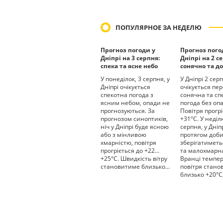
ПОПУЛЯРНОЕ ЗА НЕДЕЛЮ
Прогноз погоди у
Прогноз пого
Дніпрі на 3 серпня:
Дніпрі на 2 с
спека та ясне небо
сонячно та до
У понеділок, 3 серпня, у
У Дніпрі 2 сер
Дніпрі очікується
очікується пе
спекотна погода з
сонячна та сп
ясним небом, опади не
погода без опа
прогнозуються. За
Повітря прогрі
прогнозом синоптиків,
+31°С. У неділ
ніч у Дніпрі буде ясною
серпня, у Дніп
або з мінливою
протягом доб
хмарністю, повітря
зберігатиметь
прогріється до +22…
та малохмарна
+25°С. Швидкість вітру
Вранці темпе
становитиме близько…
повітря стан
близько +20°С