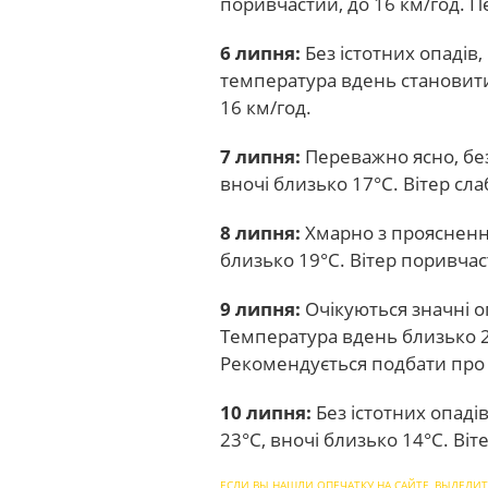
поривчастий, до 16 км/год. 
6 липня:
Без істотних опаді
температура вдень становитим
16 км/год.
7 липня:
Переважно ясно, без
вночі близько 17°C. Вітер сла
8 липня:
Хмарно з прояснення
близько 19°C. Вітер поривчас
9 липня:
Очікуються значні о
Температура вдень близько 22
Рекомендується подбати про
10 липня:
Без істотних опаді
23°C, вночі близько 14°C. Віт
ЕСЛИ ВЫ НАШЛИ ОПЕЧАТКУ НА САЙТЕ, ВЫДЕЛИТ