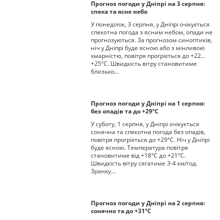
Прогноз погоди у Дніпрі на 3 серпня:
спека та ясне небо
У понеділок, 3 серпня, у Дніпрі очікується
спекотна погода з ясним небом, опади не
прогнозуються. За прогнозом синоптиків,
ніч у Дніпрі буде ясною або з мінливою
хмарністю, повітря прогріється до +22…
+25°С. Швидкість вітру становитиме
близько…
Прогноз погоди у Дніпрі на 1 серпня:
без опадів та до +29°С
У суботу, 1 серпня, у Дніпрі очікується
сонячна та спекотна погода без опадів,
повітря прогріється до +29°С. Ніч у Дніпрі
буде ясною. Температура повітря
становитиме від +18°С до +21°С.
Швидкість вітру сягатиме 3-4 км/год.
Зранку…
Прогноз погоди у Дніпрі на 2 серпня:
сонячно та до +31°С