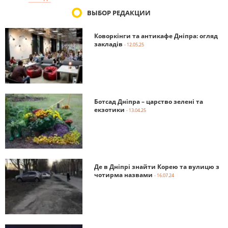
ВЫБОР РЕДАКЦИИ
Коворкінги та антикафе Дніпра: огляд
закладів
- 12.05.25
Ботсад Дніпра – царство зелені та
екзотики
- 13.04.25
Де в Дніпрі знайти Корею та вулицю з
чотирма назвами
- 16.07.24