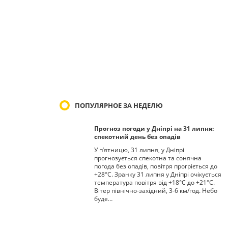
ПОПУЛЯРНОЕ ЗА НЕДЕЛЮ
Прогноз погоди у Дніпрі на 31 липня:
спекотний день без опадів
У п’ятницю, 31 липня, у Дніпрі
прогнозується спекотна та сонячна
погода без опадів, повітря прогріється до
+28°С. Зранку 31 липня у Дніпрі очікується
температура повітря від +18°С до +21°С.
Вітер північно-західний, 3-6 км/год. Небо
буде…