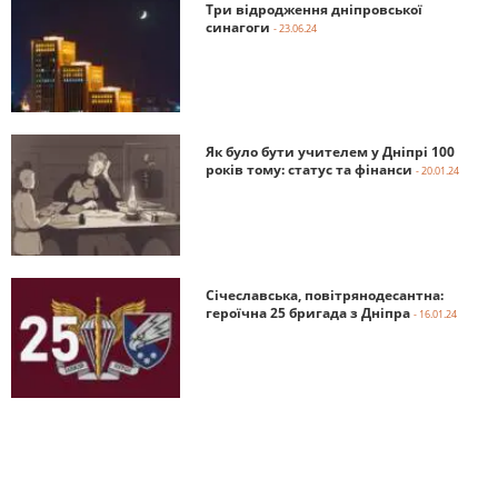
Три відродження дніпровської
синагоги
- 23.06.24
Як було бути учителем у Дніпрі 100
років тому: статус та фінанси
- 20.01.24
Січеславська, повітрянодесантна:
героїчна 25 бригада з Дніпра
- 16.01.24