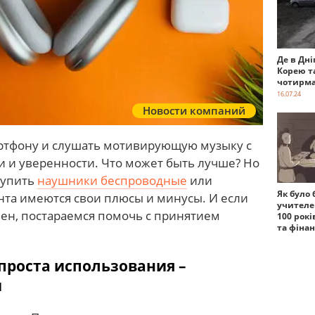
Де в Дні
Корею т
чотирма
16.07.24
Новости компаний
ртфону и слушать мотивирующую музыку с
ии и уверенности. Что может быть лучше? Но
купить
наушники беспроводные
или
Як було 
нта имеются свои плюсы и минусы. И если
учителе
лен, постараемся помочь с принятием
100 рокі
та фіна
проста использования –
и