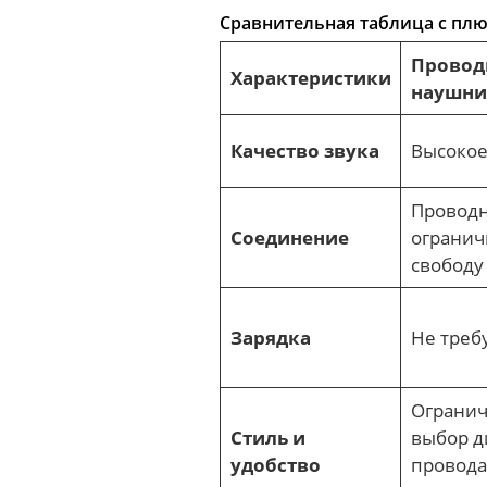
Сравнительная таблица с пл
Провод
Характеристики
наушни
Качество звука
Высоко
Проводн
Соединение
огранич
свободу
Зарядка
Не треб
Ограни
Стиль и
выбор д
удобство
провода