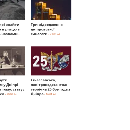
прі знайти
Три відродження
а вулицю з
дніпровської
 назвами
синагоги
-
- 23.06.24
бути
Січеславська,
м у Дніпрі
повітрянодесантна:
в тому: статус
героїчна 25 бригада з
нси
Дніпра
- 20.01.24
- 16.01.24