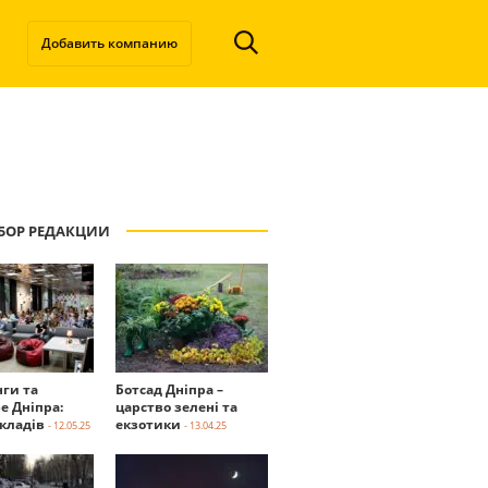
Добавить компанию
БОР РЕДАКЦИИ
нги та
Ботсад Дніпра –
е Дніпра:
царство зелені та
акладів
екзотики
- 12.05.25
- 13.04.25