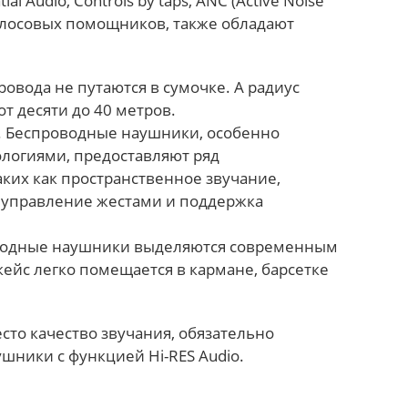
tial Audio, Controls by taps, ANC (Active Noise
голосовых помощников, также обладают
Провода не путаются в сумочке. А радиус
от десяти до 40 метров.
. Беспроводные наушники, особенно
логиями, предоставляют ряд
ких как пространственное звучание,
 управление жестами и поддержка
водные наушники выделяются современным
ейс легко помещается в кармане, барсетке
есто качество звучания, обязательно
шники с функцией Hi-RES Audio.