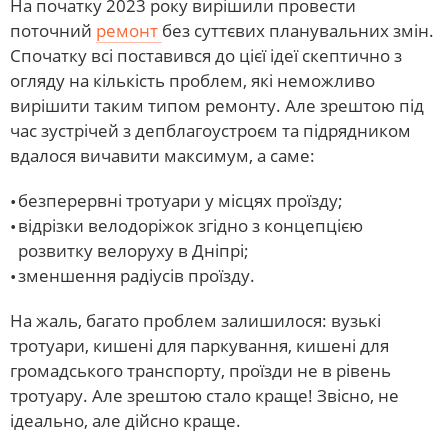
На початку 2023 року вирішили провести
поточний
ремонт
без суттєвих планувальних змін.
Спочатку всі поставився до цієї ідеї скептично з
огляду на кількість проблем, які неможливо
вирішити таким типом ремонту. Але зрештою під
час зустрічей з депблагоустроєм та підрядником
вдалося вичавити максимум, а саме:
безперервні тротуари у місцях проїзду;
відрізки велодоріжок згідно з концепцією
розвитку велоруху в Дніпрі;
зменшення радіусів проїзду.
На жаль, багато проблем залишилося: вузькі
тротуари, кишені для паркування, кишені для
громадського транспорту, проїзди не в рівень
тротуару. Але зрештою стало краще! Звісно, не
ідеально, але дійсно краще.