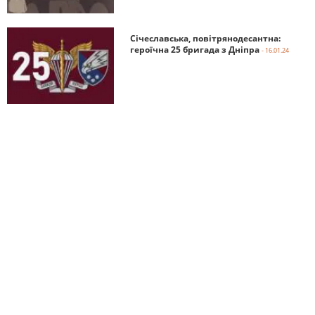
Січеславська, повітрянодесантна:
героїчна 25 бригада з Дніпра
- 16.01.24