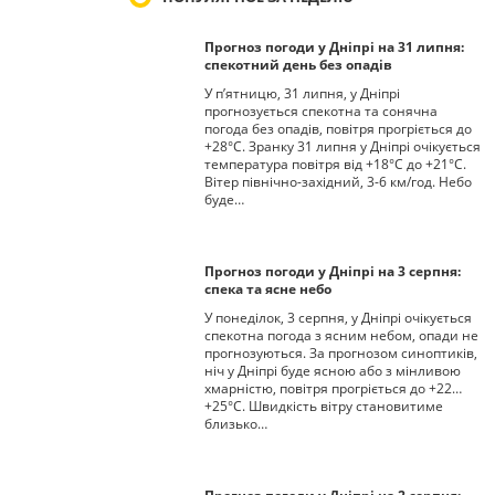
Прогноз погоди у Дніпрі на 31 липня:
спекотний день без опадів
У п’ятницю, 31 липня, у Дніпрі
прогнозується спекотна та сонячна
погода без опадів, повітря прогріється до
+28°С. Зранку 31 липня у Дніпрі очікується
температура повітря від +18°С до +21°С.
Вітер північно-західний, 3-6 км/год. Небо
буде…
Прогноз погоди у Дніпрі на 3 серпня:
спека та ясне небо
У понеділок, 3 серпня, у Дніпрі очікується
спекотна погода з ясним небом, опади не
прогнозуються. За прогнозом синоптиків,
ніч у Дніпрі буде ясною або з мінливою
хмарністю, повітря прогріється до +22…
+25°С. Швидкість вітру становитиме
близько…