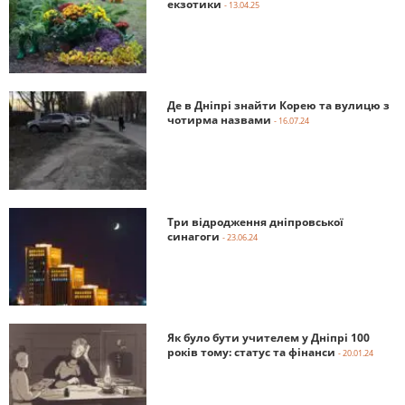
екзотики
- 13.04.25
Де в Дніпрі знайти Корею та вулицю з
чотирма назвами
- 16.07.24
Три відродження дніпровської
синагоги
- 23.06.24
Як було бути учителем у Дніпрі 100
років тому: статус та фінанси
- 20.01.24