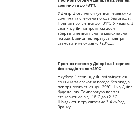
Прогноз погоди у Дніпрі на 2 серпня:
сонячно та до +31°С
У Дніпрі 2 серпня очікується переважно
сонячна та спекотна погода без опадів.
Повітря прогріється до +31°С. У неділю, 2
серпня, у Дніпрі протягом доби
зберігатиметься ясна та малохмарна
погода. Вранці температура повітря
становитиме близько +20°С,…
Прогноз погоди у Дніпрі на 1 серпня:
без опадів та до +29°С
У суботу, 1 серпня, у Дніпрі очікується
сонячна та спекотна погода без опадів,
повітря прогріється до +29°С. Ніч у Дніпрі
буде ясною. Температура повітря
становитиме від +18°С до +21°С.
Швидкість вітру сягатиме 3-4 км/год.
Зранку…