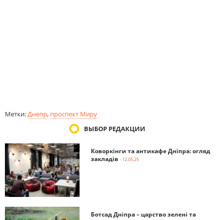
Метки:
Днепр
,
проспект Миру
ВЫБОР РЕДАКЦИИ
Коворкінги та антикафе Дніпра: огляд
закладів
- 12.05.25
Ботсад Дніпра – царство зелені та