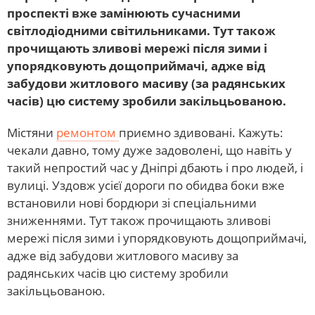
проспекті вже замінюють сучасними
світлодіодними світильниками. Тут також
прочищають зливові мережі після зими і
упорядковують дощоприймачі, адже від
забудови житлового масиву (за радянських
часів) цю систему зробили закільцьованою.
Містяни
ремонтом
приємно здивовані. Кажуть:
чекали давно, тому дуже задоволені, що навіть у
такий непростий час у Дніпрі дбають і про людей, і
вулиці. Уздовж усієї дороги по обидва боки вже
встановили нові бордюри зі спеціальними
зниженнями. Тут також прочищають зливові
мережі після зими і упорядковують дощоприймачі,
адже від забудови житлового масиву за
радянських часів цю систему зробили
закільцьованою.