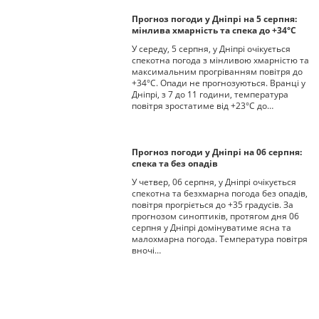
Прогноз погоди у Дніпрі на 5 серпня:
мінлива хмарність та спека до +34°С
У середу, 5 серпня, у Дніпрі очікується
спекотна погода з мінливою хмарністю та
максимальним прогріванням повітря до
+34°С. Опади не прогнозуються. Вранці у
Дніпрі, з 7 до 11 години, температура
повітря зростатиме від +23°С до…
Прогноз погоди у Дніпрі на 06 серпня:
спека та без опадів
У четвер, 06 серпня, у Дніпрі очікується
спекотна та безхмарна погода без опадів,
повітря прогріється до +35 градусів. За
прогнозом синоптиків, протягом дня 06
серпня у Дніпрі домінуватиме ясна та
малохмарна погода. Температура повітря
вночі…