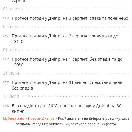
серпня
03 августа
Прогноз погоди у Дніпрі на 3 серпня: спека та ясне небо
07:50
02 августа
Прогноз погоди у Дніпрі на 2 серпня: сонячно та до
07:59
+31°С
01 августа
Прогноз погоди у Дніпрі на 1 серпня: без опадів та до
07:51
+29°С
31 июля
Прогноз погоди у Дніпрі на 31 липня: спекотний день
07:39
без опадів
30 июля
Без опадів та до +26°С: прогноз погоди у Дніпрі на 30
07:50
липня
MyDnepr.info
»
Новости Днепра
»
Російська атака на Дніпропетровщину: двоє
загиблих, серед них рятувальник, та семеро поранених (фото)