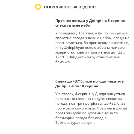
ПОПУЛЯРНОЕ ЗА НЕДЕЛЮ
Прогноз погоди у Дніпрі на 3 серпня:
спека та ясне небо
У понеділок, 3 серпня, у Дніпрі очікується
спекотна погода з ясним небом, опади не
прогнозуються. За прогнозом синоптиків,
ніч у Дніпрі буде ясною або з мінливою
хмарністю, повітря прогріється до +22…
+25°С. Швидкість вітру становитиме
близько…
Спека до +37°С: якої погоди чекати у
Дніпрі з 4 по 10 серпня
У вівторок, 4 серпня, у Дніпрі очікується
переважно сонячна та дуже спекотна
погода, повітря прогріється до +32°С. За
прогнозом синоптиків, 4 серпня в Дніпрі
протягом доби пануватиме ясна та
безхмарна погода без опадів.
Температура повітря…