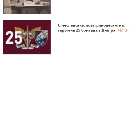
Січеславська, повітрянодесантна:
героїчна 25 бригада з Дніпра
- 16.01.24