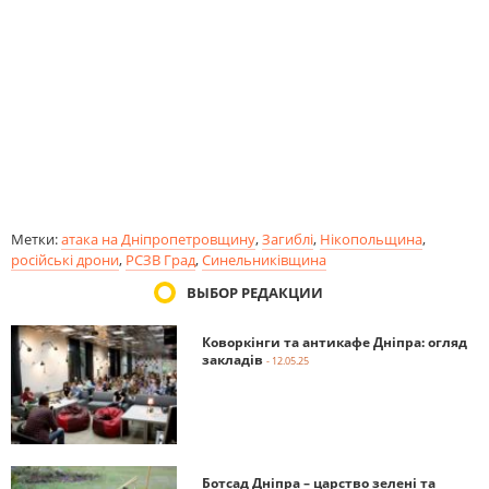
Метки:
атака на Дніпропетровщину
,
Загиблі
,
Нікопольщина
,
російські дрони
,
РСЗВ Град
,
Синельниківщина
ВЫБОР РЕДАКЦИИ
Коворкінги та антикафе Дніпра: огляд
закладів
- 12.05.25
Ботсад Дніпра – царство зелені та