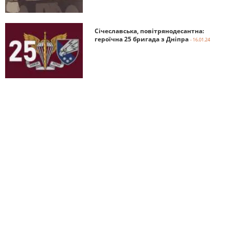
Січеславська, повітрянодесантна:
героїчна 25 бригада з Дніпра
- 16.01.24