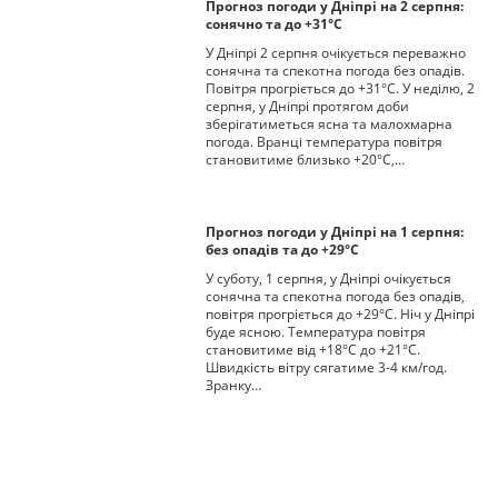
Прогноз погоди у Дніпрі на 2 серпня:
сонячно та до +31°С
У Дніпрі 2 серпня очікується переважно
сонячна та спекотна погода без опадів.
Повітря прогріється до +31°С. У неділю, 2
серпня, у Дніпрі протягом доби
зберігатиметься ясна та малохмарна
погода. Вранці температура повітря
становитиме близько +20°С,…
Прогноз погоди у Дніпрі на 1 серпня:
без опадів та до +29°С
У суботу, 1 серпня, у Дніпрі очікується
сонячна та спекотна погода без опадів,
повітря прогріється до +29°С. Ніч у Дніпрі
буде ясною. Температура повітря
становитиме від +18°С до +21°С.
Швидкість вітру сягатиме 3-4 км/год.
Зранку…