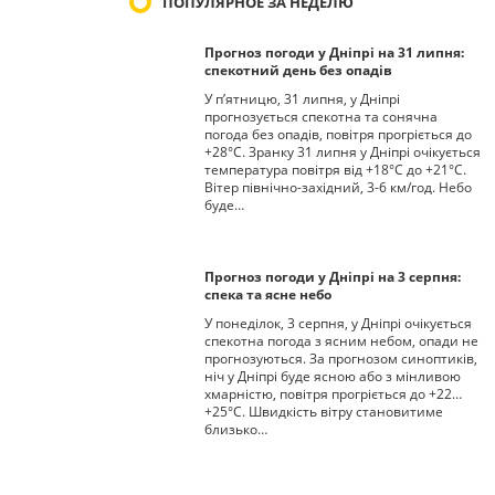
ПОПУЛЯРНОЕ ЗА НЕДЕЛЮ
Прогноз погоди у Дніпрі на 31 липня:
спекотний день без опадів
У п’ятницю, 31 липня, у Дніпрі
прогнозується спекотна та сонячна
погода без опадів, повітря прогріється до
+28°С. Зранку 31 липня у Дніпрі очікується
температура повітря від +18°С до +21°С.
Вітер північно-західний, 3-6 км/год. Небо
буде…
Прогноз погоди у Дніпрі на 3 серпня:
спека та ясне небо
У понеділок, 3 серпня, у Дніпрі очікується
спекотна погода з ясним небом, опади не
прогнозуються. За прогнозом синоптиків,
ніч у Дніпрі буде ясною або з мінливою
хмарністю, повітря прогріється до +22…
+25°С. Швидкість вітру становитиме
близько…