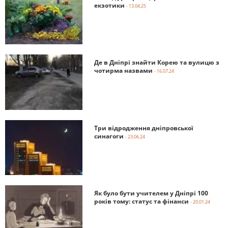
екзотики
- 13.04.25
Де в Дніпрі знайти Корею та вулицю з
чотирма назвами
- 16.07.24
Три відродження дніпровської
синагоги
- 23.06.24
Як було бути учителем у Дніпрі 100
років тому: статус та фінанси
- 20.01.24