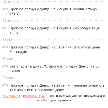
02 августа
Прогноз погоди у Дніпрі на 2 серпня: сонячно та до
07:59
+31°С
01 августа
Прогноз погоди у Дніпрі на 1 серпня: без опадів та до
07:51
+29°С
31 июля
Прогноз погоди у Дніпрі на 31 липня: спекотний день
07:39
без опадів
30 июля
Без опадів та до +26°С: прогноз погоди у Дніпрі на 30
07:50
липня
29 июля
Прогноз погоди у Дніпрі на 29 липня: мінлива хмарність
07:35
та ймовірність невеликого дощу
MyDnepr.info
»
Новости Днепра
»
Росіяни атакували Дніпропетровщину: двоє
загиблих, двоє поранених