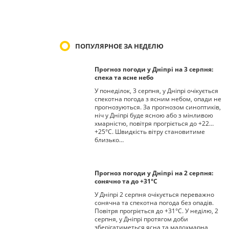
ПОПУЛЯРНОЕ ЗА НЕДЕЛЮ
Прогноз погоди у Дніпрі на 3 серпня:
спека та ясне небо
У понеділок, 3 серпня, у Дніпрі очікується
спекотна погода з ясним небом, опади не
прогнозуються. За прогнозом синоптиків,
ніч у Дніпрі буде ясною або з мінливою
хмарністю, повітря прогріється до +22…
+25°С. Швидкість вітру становитиме
близько…
Прогноз погоди у Дніпрі на 2 серпня:
сонячно та до +31°С
У Дніпрі 2 серпня очікується переважно
сонячна та спекотна погода без опадів.
Повітря прогріється до +31°С. У неділю, 2
серпня, у Дніпрі протягом доби
зберігатиметься ясна та малохмарна