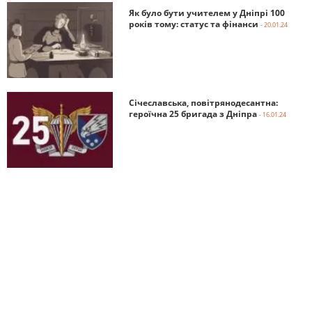
Як було бути учителем у Дніпрі 100
років тому: статус та фінанси
- 20.01.24
Січеславська, повітрянодесантна:
героїчна 25 бригада з Дніпра
- 16.01.24