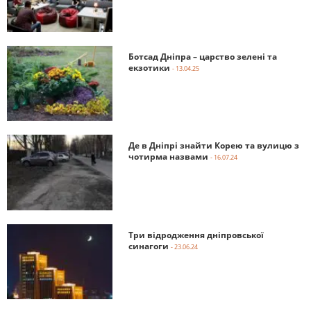
Ботсад Дніпра – царство зелені та
екзотики
- 13.04.25
Де в Дніпрі знайти Корею та вулицю з
чотирма назвами
- 16.07.24
Три відродження дніпровської
синагоги
- 23.06.24