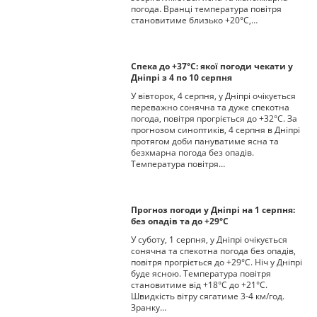
погода. Вранці температура повітря
становитиме близько +20°С,…
Спека до +37°С: якої погоди чекати у
Дніпрі з 4 по 10 серпня
У вівторок, 4 серпня, у Дніпрі очікується
переважно сонячна та дуже спекотна
погода, повітря прогріється до +32°С. За
прогнозом синоптиків, 4 серпня в Дніпрі
протягом доби пануватиме ясна та
безхмарна погода без опадів.
Температура повітря…
Прогноз погоди у Дніпрі на 1 серпня:
без опадів та до +29°С
У суботу, 1 серпня, у Дніпрі очікується
сонячна та спекотна погода без опадів,
повітря прогріється до +29°С. Ніч у Дніпрі
буде ясною. Температура повітря
становитиме від +18°С до +21°С.
Швидкість вітру сягатиме 3-4 км/год.
Зранку…