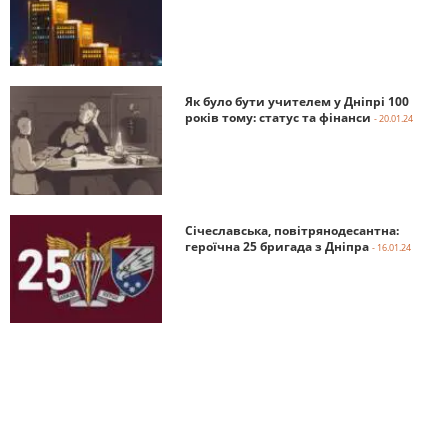
Як було бути учителем у Дніпрі 100
років тому: статус та фінанси
- 20.01.24
Січеславська, повітрянодесантна:
героїчна 25 бригада з Дніпра
- 16.01.24