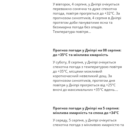
У вівторок, 4 серпня, у Дніпрі очікується
переважно сонячна та дуже спекотна
погода, повітря прогріється до +32°С. За
прогнозом синоптиків, 4 серпня в Дніпрі
протягом доби пануватиме ясна та
безхмарна погода без опадів.
Температура повітря…
Прогноз погоди у Дніпрі на 08 серпня:
до +35°C та мінлива хмарність
У суботу, 8 серпня, у Дніпрі очікується
спекотна погода з температурою повітря
до +35°C, місцями можливий
короткочасний невеликий дощ. За
прогнозом синоптиків, протягом дня
повітря у Дніпрі прогріється від +25°C
вночі до максимальних +35°C вдень….
Прогноз погоди у Дніпрі на 5 серпня:
мінлива хмарність та спека до +34°С
У середу, 5 серпня, у Дніпрі очікується
спекотна погода з мінливою хмарністю та