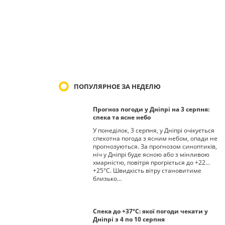
ПОПУЛЯРНОЕ ЗА НЕДЕЛЮ
Прогноз погоди у Дніпрі на 3 серпня:
спека та ясне небо
У понеділок, 3 серпня, у Дніпрі очікується
спекотна погода з ясним небом, опади не
прогнозуються. За прогнозом синоптиків,
ніч у Дніпрі буде ясною або з мінливою
хмарністю, повітря прогріється до +22…
+25°С. Швидкість вітру становитиме
близько…
Спека до +37°С: якої погоди чекати у
Дніпрі з 4 по 10 серпня