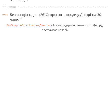
30 июля
Без опадів та до +26°С: прогноз погоди у Дніпрі на 30
07:50
липня
MyDnepr.info
»
Новости Днепра
»
Росіяни вдарили ракетами по Дніпру,
постраждав чоловік