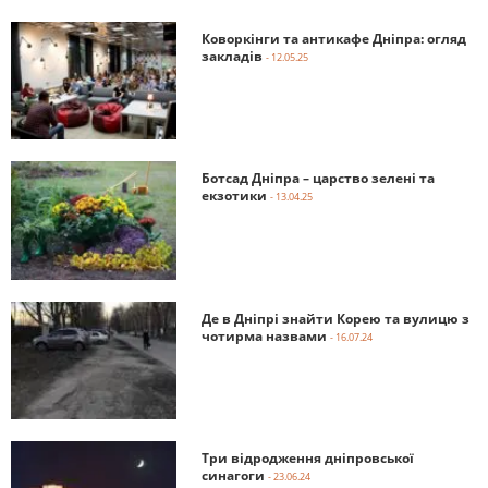
Коворкінги та антикафе Дніпра: огляд
закладів
- 12.05.25
Ботсад Дніпра – царство зелені та
екзотики
- 13.04.25
Де в Дніпрі знайти Корею та вулицю з
чотирма назвами
- 16.07.24
Три відродження дніпровської
синагоги
- 23.06.24