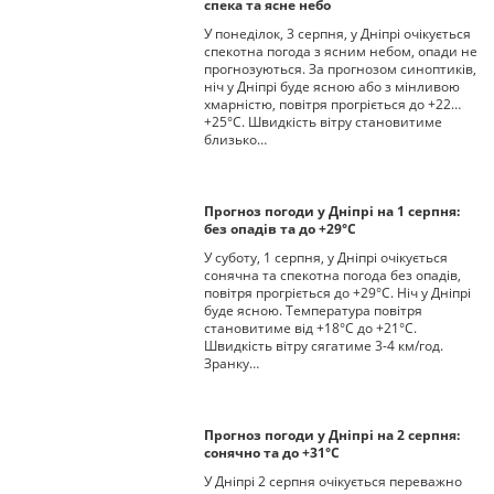
спека та ясне небо
У понеділок, 3 серпня, у Дніпрі очікується
спекотна погода з ясним небом, опади не
прогнозуються. За прогнозом синоптиків,
ніч у Дніпрі буде ясною або з мінливою
хмарністю, повітря прогріється до +22…
+25°С. Швидкість вітру становитиме
близько…
Прогноз погоди у Дніпрі на 1 серпня:
без опадів та до +29°С
У суботу, 1 серпня, у Дніпрі очікується
сонячна та спекотна погода без опадів,
повітря прогріється до +29°С. Ніч у Дніпрі
буде ясною. Температура повітря
становитиме від +18°С до +21°С.
Швидкість вітру сягатиме 3-4 км/год.
Зранку…
Прогноз погоди у Дніпрі на 2 серпня:
сонячно та до +31°С
У Дніпрі 2 серпня очікується переважно