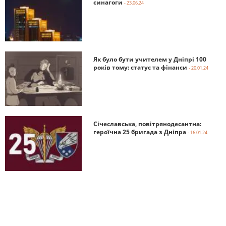
синагоги
- 23.06.24
Як було бути учителем у Дніпрі 100
років тому: статус та фінанси
- 20.01.24
Січеславська, повітрянодесантна:
героїчна 25 бригада з Дніпра
- 16.01.24