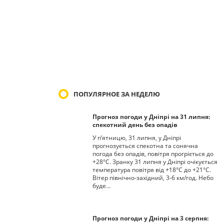
ПОПУЛЯРНОЕ ЗА НЕДЕЛЮ
Прогноз погоди у Дніпрі на 31 липня:
спекотний день без опадів
У п’ятницю, 31 липня, у Дніпрі
прогнозується спекотна та сонячна
погода без опадів, повітря прогріється до
+28°С. Зранку 31 липня у Дніпрі очікується
температура повітря від +18°С до +21°С.
Вітер північно-західний, 3-6 км/год. Небо
буде…
Прогноз погоди у Дніпрі на 3 серпня: