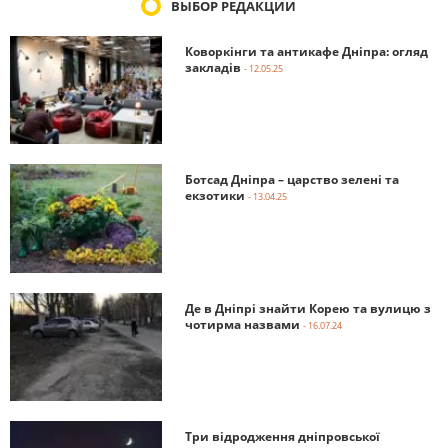
ВЫБОР РЕДАКЦИИ
Коворкінги та антикафе Дніпра: огляд
закладів
- 12.05.25
Ботсад Дніпра – царство зелені та
екзотики
- 13.04.25
Де в Дніпрі знайти Корею та вулицю з
чотирма назвами
- 16.07.24
Три відродження дніпровської