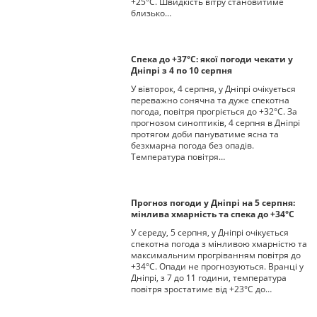
+25°С. Швидкість вітру становитиме
близько…
Спека до +37°С: якої погоди чекати у
Дніпрі з 4 по 10 серпня
У вівторок, 4 серпня, у Дніпрі очікується
переважно сонячна та дуже спекотна
погода, повітря прогріється до +32°С. За
прогнозом синоптиків, 4 серпня в Дніпрі
протягом доби пануватиме ясна та
безхмарна погода без опадів.
Температура повітря…
Прогноз погоди у Дніпрі на 5 серпня:
мінлива хмарність та спека до +34°С
У середу, 5 серпня, у Дніпрі очікується
спекотна погода з мінливою хмарністю та
максимальним прогріванням повітря до
+34°С. Опади не прогнозуються. Вранці у
Дніпрі, з 7 до 11 години, температура
повітря зростатиме від +23°С до…