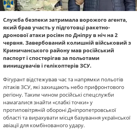
Служба безпеки затримала ворожого агента,
який брав участь у підготовці ракетно-
дронової атаки росіян по Дніпру в ніч на 2
червня. Завербований колишній військовий з
Криничанського району мав російський
паспорт і спостерігав за польотами
винищувачів і гелікоптерів ЗСУ.
Фігурант відстежував час та напрямки польотів
літаків ЗСУ, які захищають небо прифронтового
регіону. Таким чином російські спецслужби
намагалися знайти «слабкі точки» у
протиповітряній обороні Дніпропетровської
області та вирахувати місця базування української
авіації для комбінованого удару.