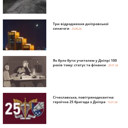
Три відродження дніпровської
синагоги
- 23.06.24
Як було бути учителем у Дніпрі 100
років тому: статус та фінанси
- 20.01.24
Січеславська, повітрянодесантна:
героїчна 25 бригада з Дніпра
- 16.01.24