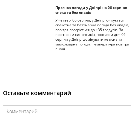
Прогноз погоди у Дніпрі на 06 серпня:
спека та без опадів
У четвер, 06 серпня, у Дніпрі очікується
спекотна та безхмарна погода без опадів,
повітря прогріється до +35 градусів. За
прогнозом синоптиків, протягом дня 06
серпня у Дніпрі домінуватиме ясна та
малохмарна погода. Температура повітря
вночі…
Оставьте комментарий