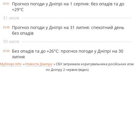
Прогноз погоди у Дніпрі на 1 серпня: без опадів та до
07:51
+29°С
31 июля
Прогноз погоди у Дніпрі на 31 липня: спекотний день
07:39
без опадів
30 июля
Без опадів та до +26°С: прогноз погоди у Дніпрі на 30
07:50
липня
MyDnepr.info
»
Новости Днепра
»
СБУ затримала коригувальника російських атак
по Дніпру 2 червня (відео)