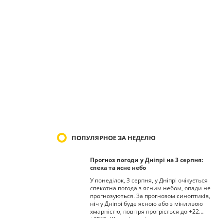
ПОПУЛЯРНОЕ ЗА НЕДЕЛЮ
Прогноз погоди у Дніпрі на 3 серпня:
спека та ясне небо
У понеділок, 3 серпня, у Дніпрі очікується
спекотна погода з ясним небом, опади не
прогнозуються. За прогнозом синоптиків,
ніч у Дніпрі буде ясною або з мінливою
хмарністю, повітря прогріється до +22…