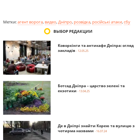
Метки:
агент ворога
,
видео
,
Дніпро
,
розвідка
,
російські атаки
,
сбу
ВЫБОР РЕДАКЦИИ
Коворкінги та антикафе Дніпра: огляд
закладів
- 12.05.25
Ботсад Дніпра – царство зелені та
екзотики
- 13.04.25
Де в Дніпрі знайти Корею та вулицю з
чотирма назвами
- 16.07.24