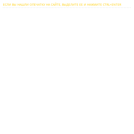
ЕСЛИ ВЫ НАШЛИ ОПЕЧАТКУ НА САЙТЕ, ВЫДЕЛИТЕ ЕЕ И НАЖМИТЕ CTRL+ENTER