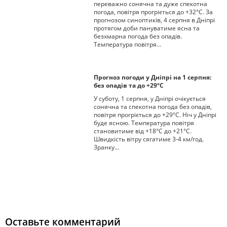
переважно сонячна та дуже спекотна
погода, повітря прогріється до +32°С. За
прогнозом синоптиків, 4 серпня в Дніпрі
протягом доби пануватиме ясна та
безхмарна погода без опадів.
Температура повітря…
Прогноз погоди у Дніпрі на 1 серпня:
без опадів та до +29°С
У суботу, 1 серпня, у Дніпрі очікується
сонячна та спекотна погода без опадів,
повітря прогріється до +29°С. Ніч у Дніпрі
буде ясною. Температура повітря
становитиме від +18°С до +21°С.
Швидкість вітру сягатиме 3-4 км/год.
Зранку…
Оставьте комментарий