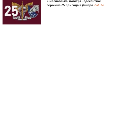
Січеславська, повітрянодесантна:
героїчна 25 бригада з Дніпра
- 16.01.24