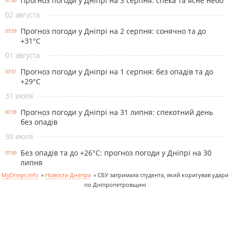
Прогноз погоди у Дніпрі на 3 серпня: спека та ясне небо
07:50
02 августа
Прогноз погоди у Дніпрі на 2 серпня: сонячно та до
07:59
+31°С
01 августа
Прогноз погоди у Дніпрі на 1 серпня: без опадів та до
07:51
+29°С
31 июля
Прогноз погоди у Дніпрі на 31 липня: спекотний день
07:39
без опадів
30 июля
Без опадів та до +26°С: прогноз погоди у Дніпрі на 30
07:50
липня
MyDnepr.info
»
Новости Днепра
»
СБУ затримала студента, який коригував удари
по Дніпропетровщині