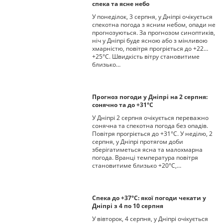
спека та ясне небо
У понеділок, 3 серпня, у Дніпрі очікується
спекотна погода з ясним небом, опади не
прогнозуються. За прогнозом синоптиків,
ніч у Дніпрі буде ясною або з мінливою
хмарністю, повітря прогріється до +22…
+25°С. Швидкість вітру становитиме
близько…
Прогноз погоди у Дніпрі на 2 серпня:
сонячно та до +31°С
У Дніпрі 2 серпня очікується переважно
сонячна та спекотна погода без опадів.
Повітря прогріється до +31°С. У неділю, 2
серпня, у Дніпрі протягом доби
зберігатиметься ясна та малохмарна
погода. Вранці температура повітря
становитиме близько +20°С,…
Спека до +37°С: якої погоди чекати у
Дніпрі з 4 по 10 серпня
У вівторок, 4 серпня, у Дніпрі очікується