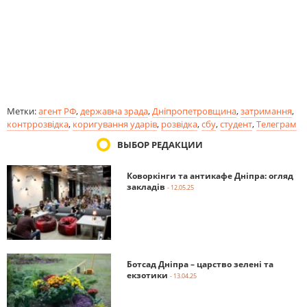
Метки:
агент РФ
,
державна зрада
,
Дніпропетровщина
,
затримання
,
контррозвідка
,
коригування ударів
,
розвідка
,
сбу
,
студент
,
Телеграм
ВЫБОР РЕДАКЦИИ
Коворкінги та антикафе Дніпра: огляд
закладів
- 12.05.25
Ботсад Дніпра – царство зелені та
екзотики
- 13.04.25