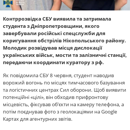
Контррозвідка СБУ виявила та затримала
студента з Дніпропетровщини, якого
завербували російські спецслужби для
коригування обстрілів Нікопольського району.
Молодик розвідував місця дислокації
українських військ, мости та залізничні станції,
передаючи координати куратору з рф.
Як повідомила СБУ 8 червня, студент наводив
ворожий вогонь по місцях тимчасового базування
та логістичних центрах Сил оборони. Щоб виявити
потенційні «цілі», він обходив прифронтову
місцевість, фіксував об’єкти на камеру телефона, а
потім поєднував фото з геолокаціями на Google
Картах для агентурних звітів.