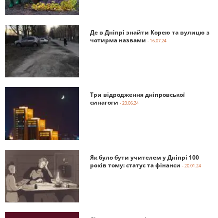
Де в Дніпрі знайти Корею та вулицю з
чотирма назвами
- 16.07.24
Три відродження дніпровської
синагоги
- 23.06.24
Як було бути учителем у Дніпрі 100
років тому: статус та фінанси
- 20.01.24