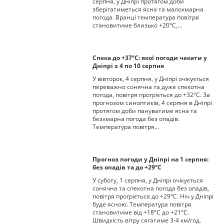
серпня, у Дніпрі протягом доби
зберігатиметься ясна та малохмарна
погода. Вранці температура повітря
становитиме близько +20°С,…
Спека до +37°С: якої погоди чекати у
Дніпрі з 4 по 10 серпня
У вівторок, 4 серпня, у Дніпрі очікується
переважно сонячна та дуже спекотна
погода, повітря прогріється до +32°С. За
прогнозом синоптиків, 4 серпня в Дніпрі
протягом доби пануватиме ясна та
безхмарна погода без опадів.
Температура повітря…
Прогноз погоди у Дніпрі на 1 серпня:
без опадів та до +29°С
У суботу, 1 серпня, у Дніпрі очікується
сонячна та спекотна погода без опадів,
повітря прогріється до +29°С. Ніч у Дніпрі
буде ясною. Температура повітря
становитиме від +18°С до +21°С.
Швидкість вітру сягатиме 3-4 км/год.