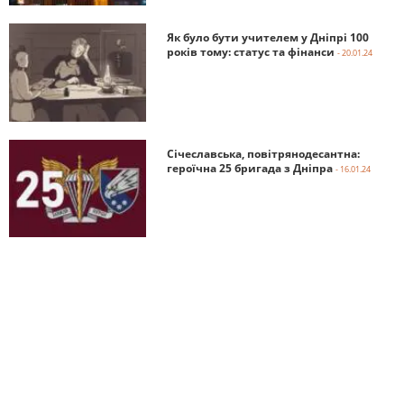
Як було бути учителем у Дніпрі 100
років тому: статус та фінанси
- 20.01.24
Січеславська, повітрянодесантна:
героїчна 25 бригада з Дніпра
- 16.01.24