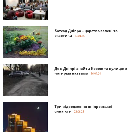
Ботсад Дніпра – царство зелені та
екзотики
- 13.04.25
Де в Дніпрі знайти Корею та вулицю з
чотирма назвами
- 16.07.24
Три відродження дніпровської
синагоги
- 23.06.24