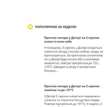
ПОПУЛЯРНОЕ ЗА НЕДЕЛЮ
Прогноз погоди у Дніпрі на 3 серпня:
спека та ясне небо
У понеділок, 3 серпня, у Дніпрі очікується
спекотна погода з ясним небом, опади не
прогнозуються. За прогнозом синоптиків,
ніч у Дніпрі буде ясною або з мінливою
хмарністю, повітря прогріється до +22…
+25°С. Швидкість вітру становитиме
близько…
Прогноз погоди у Дніпрі на 2 серпня:
сонячно та до +31°С
У Дніпрі 2 серпня очікується переважно
сонячна та спекотна погода без опадів.
Повітря прогріється до +31°С. У неділю, 2