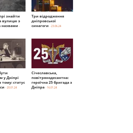
прі знайти
Три відродження
а вулицю з
дніпровської
 назвами
синагоги
-
- 23.06.24
бути
Січеславська,
м у Дніпрі
повітрянодесантна:
в тому: статус
героїчна 25 бригада з
нси
Дніпра
- 20.01.24
- 16.01.24