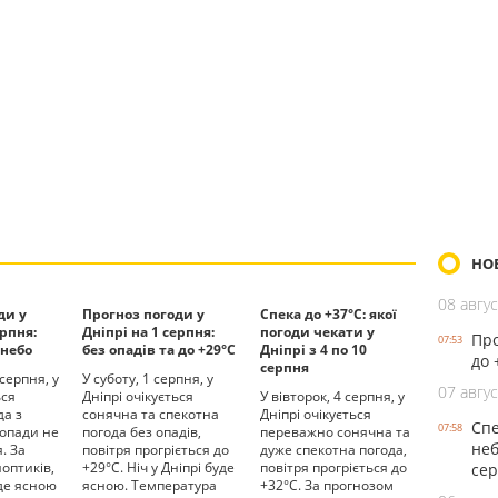
НО
08 авгус
ди у
Прогноз погоди у
Спека до +37°С: якої
ерпня:
Дніпрі на 1 серпня:
погоди чекати у
Про
07:53
 небо
без опадів та до +29°С
Дніпрі з 4 по 10
до 
серпня
 серпня, у
У суботу, 1 серпня, у
07 авгус
ься
Дніпрі очікується
У вівторок, 4 серпня, у
да з
сонячна та спекотна
Дніпрі очікується
Спе
07:58
 опади не
погода без опадів,
переважно сонячна та
неб
. За
повітря прогріється до
дуже спекотна погода,
оптиків,
+29°С. Ніч у Дніпрі буде
повітря прогріється до
се
уде ясною
ясною. Температура
+32°С. За прогнозом