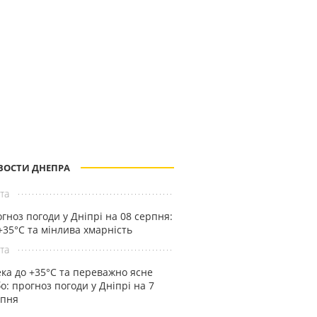
ВОСТИ ДНЕПРА
та
гноз погоди у Дніпрі на 08 серпня:
+35°C та мінлива хмарність
та
ка до +35°С та переважно ясне
о: прогноз погоди у Дніпрі на 7
рпня