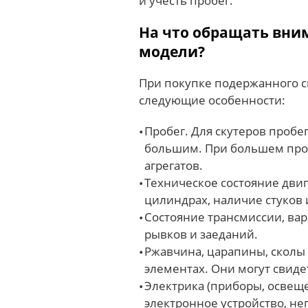
и учесть пробег.
На что обращать вни
модели?
При покупке подержанного с
следующие особенности:
Пробег. Для скутеров пробег
большим. При большем проб
агрегатов.
Техническое состояние дви
цилиндрах, наличие стуков
Состояние трансмиссии, вар
рывков и заеданий.
Ржавчина, царапины, сколы
элементах. Они могут свиде
Электрика (приборы, освеще
электронное устройство, не