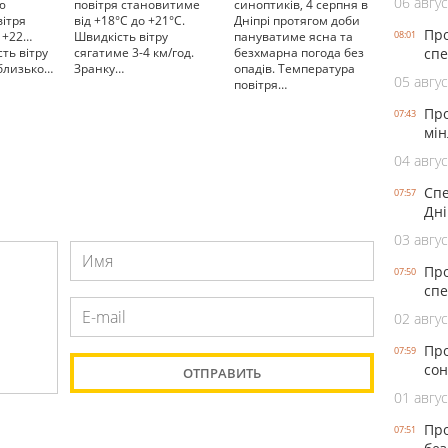
06 авгус
ю
повітря становитиме
синоптиків, 4 серпня в
вітря
від +18°С до +21°С.
Дніпрі протягом доби
Про
о +22…
Швидкість вітру
пануватиме ясна та
08:01
ть вітру
сягатиме 3-4 км/год.
безхмарна погода без
спе
близько…
Зранку…
опадів. Температура
05 авгус
повітря…
Про
07:43
мін
04 авгус
Спе
07:57
Дні
03 авгус
Про
07:50
спе
02 авгус
Про
07:59
сон
01 авгус
Про
07:51