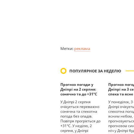
Метки:
реклама
ПОПУЛЯРНОЕ ЗА НЕДЕЛЮ
Прогноз погоди у
Прогноз пого
Дніпрі на 2 серпня:
Дніпрі на 3 с
сонячно та до +31°С
спека та ясне
У Дніпрі 2 серпня
У понеділок, 3
очікується переважно
Дніпрі очікуєт
сонячна та спекотна
спекотна пого
погода без опадів.
ясним небом,
Повітря прогріється до
прогнозуються
+31°С. У неділю, 2
прогнозом син
серпня, у Дніпрі
ніч у Дніпрі б