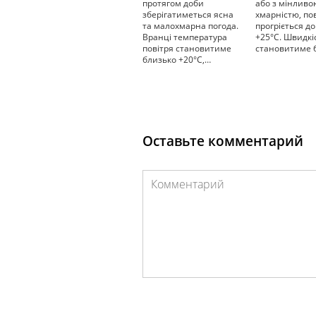
протягом доби
або з мінливо
зберігатиметься ясна
хмарністю, по
та малохмарна погода.
прогріється д
Вранці температура
+25°С. Швидкіс
повітря становитиме
становитиме 
близько +20°С,…
Оставьте комментарий