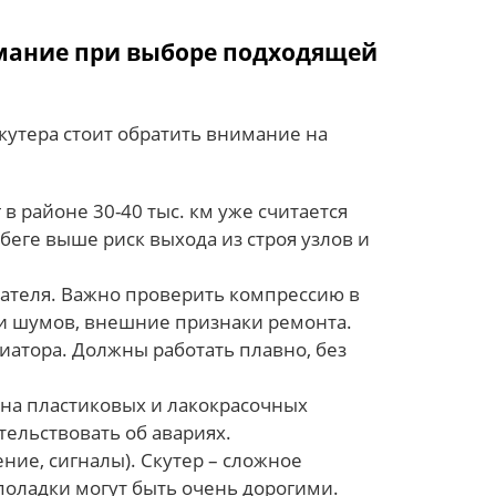
мание при выборе подходящей
кутера стоит обратить внимание на
 в районе 30-40 тыс. км уже считается
еге выше риск выхода из строя узлов и
гателя. Важно проверить компрессию в
 и шумов, внешние признаки ремонта.
иатора. Должны работать плавно, без
 на пластиковых и лакокрасочных
тельствовать об авариях.
ние, сигналы). Скутер – сложное
поладки могут быть очень дорогими.