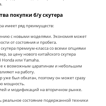
а.
ва покупки б/у скутера
ра имеет ряд преимуществ:
нению с новыми моделями. Экономия может
ости от состояния и пробега.
скутера премиум-класса со всеми опциями
ер, за цену нового китайского скутера
 Honda или Yamaha.
е к возможным царапинам и небольшим
влияют на работу.
ер уже был обкатан, поэтому он может сразу
ую мощность.
лей и модификаций на вторичном рынке.
ь реальное состояние подержанной техники