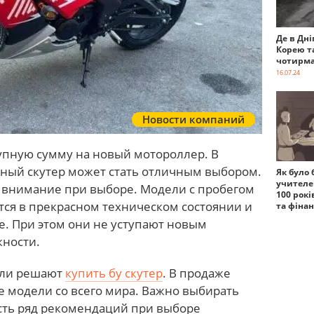
Де в Дні
Корею т
чотирма
16.07.24
Новости компаний
рупную сумму на новый мотороллер. В
ный скутер может стать отличным выбором.
Як було 
учителе
ь внимание при выборе. Модели с пробегом
100 рокі
ятся в прекрасном техническом состоянии и
та фіна
е. При этом они не уступают новым
жности.
ели решают
купить бу скутер
. В продаже
 модели со всего мира. Важно выбирать
Есть ряд рекомендаций при выборе