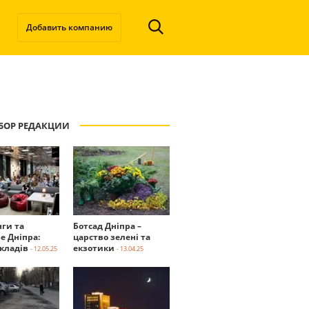
Добавить компанию
БОР РЕДАКЦИИ
нги та
Ботсад Дніпра –
е Дніпра:
царство зелені та
акладів
екзотики
- 12.05.25
- 13.04.25