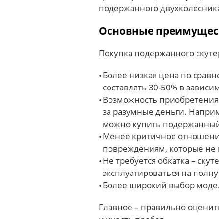
подержанного двухколесник
Основные преимущест
Покупка подержанного скуте
Более низкая цена по срав
составлять 30-50% в зависим
Возможность приобретения 
за разумные деньги. Наприм
можно купить подержанный
Менее критичное отношени
повреждениям, которые не 
Не требуется обкатка – скут
эксплуатироваться на полн
Более широкий выбор моде
Главное – правильно оценит