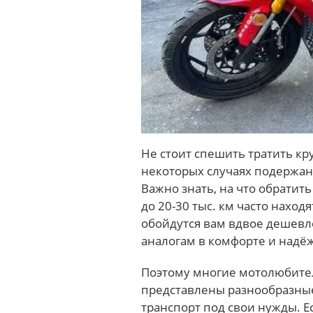
Не стоит спешить тратить к
некоторых случаях подержан
Важно знать, на что обратит
до 20-30 тыс. км часто наход
обойдутся вам вдвое дешевл
аналогам в комфорте и надё
Поэтому многие мотолюбит
представлены разнообразные
транспорт под свои нужды. 