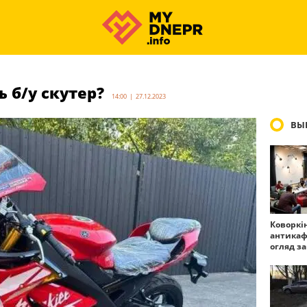
ь б/у скутер?
14:00 | 27.12.2023
ВЫ
Коворкі
антикаф
огляд з