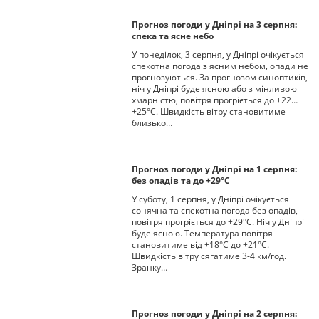
Прогноз погоди у Дніпрі на 3 серпня:
спека та ясне небо
У понеділок, 3 серпня, у Дніпрі очікується
спекотна погода з ясним небом, опади не
прогнозуються. За прогнозом синоптиків,
ніч у Дніпрі буде ясною або з мінливою
хмарністю, повітря прогріється до +22…
+25°С. Швидкість вітру становитиме
близько…
Прогноз погоди у Дніпрі на 1 серпня:
без опадів та до +29°С
У суботу, 1 серпня, у Дніпрі очікується
сонячна та спекотна погода без опадів,
повітря прогріється до +29°С. Ніч у Дніпрі
буде ясною. Температура повітря
становитиме від +18°С до +21°С.
Швидкість вітру сягатиме 3-4 км/год.
Зранку…
Прогноз погоди у Дніпрі на 2 серпня: