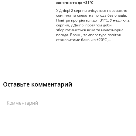
сонячно та до +31°С
У Дніпрі 2 серпня очікується переважно
сонячна та спекотна погода без опадів.
Повітря прогріється до +31°С. У неділю, 2
серпня, у Дніпрі протягом доби
зберігатиметься ясна та малохмарна
погода. Вранці температура повітря
становитиме близько +20°С,…
Оставьте комментарий