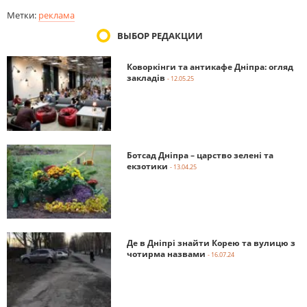
Метки:
реклама
ВЫБОР РЕДАКЦИИ
Коворкінги та антикафе Дніпра: огляд
закладів
- 12.05.25
Ботсад Дніпра – царство зелені та
екзотики
- 13.04.25
Де в Дніпрі знайти Корею та вулицю з
чотирма назвами
- 16.07.24