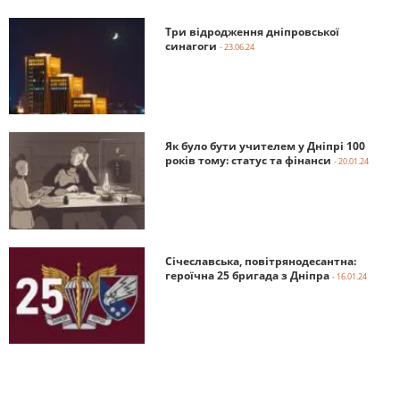
Три відродження дніпровської
синагоги
- 23.06.24
Як було бути учителем у Дніпрі 100
років тому: статус та фінанси
- 20.01.24
Січеславська, повітрянодесантна:
героїчна 25 бригада з Дніпра
- 16.01.24