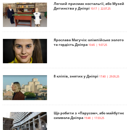
Легкий присмак ностальгії, або Музей
Дитинства у Дніпрі
10:17 | 22.07.25
Ярослава Магучіх: олімпійське золото
та гордість Дніпра
10:45 | 9.07.25
8 кліпів, знятих у Дніпрі
17:40 | 29.05.25
Що робити з «Парусом», або майбутнє
символа Дніпра
19:48 | 17.03.25