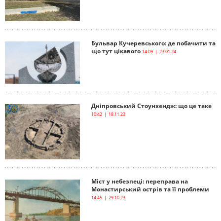
Бульвар Кучеревського: де побачити та
що тут цікавого
14:09 | 23.01.24
Дніпровський Стоунхендж: що це таке
10:42 | 18.11.23
Міст у небезпеці: переправа на
Монастирський острів та її проблеми
14:45 | 29.10.23