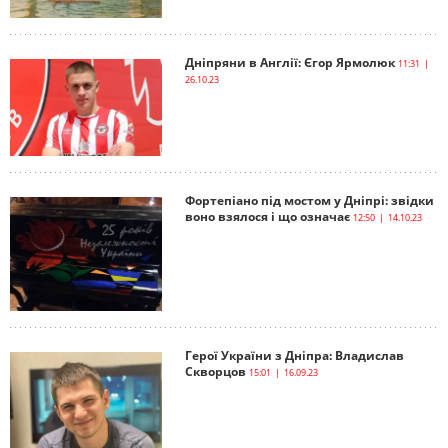
Дніпряни в Англії: Єгор Ярмолюк
11:31 |
26.10.23
Фортепіано під мостом у Дніпрі: звідки
воно взялося і що означає
12:50 | 14.10.23
Герої України з Дніпра: Владислав
Скворцов
15:01 | 16.09.23