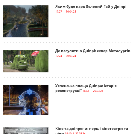
Яким буде парк Зелений Гай у Дніпрі
17:27 | 16.04.24
Де погуляти в Дніпрі: сквер Металургів
17:24 | 30.03.24
Успенська площа Дніпра: історія
реконструкції
16:41 | 29.03.24
Кіно та дніпряни: перші кінотеатри та
ціни
15:10 | 27.03.24