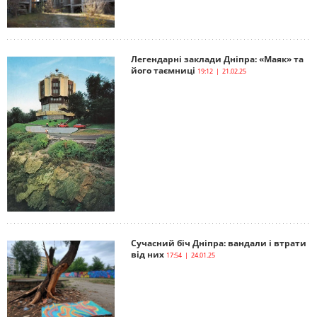
Легендарні заклади Дніпра: «Маяк» та
його таємниці
19:12 | 21.02.25
Сучасний біч Дніпра: вандали і втрати
від них
17:54 | 24.01.25