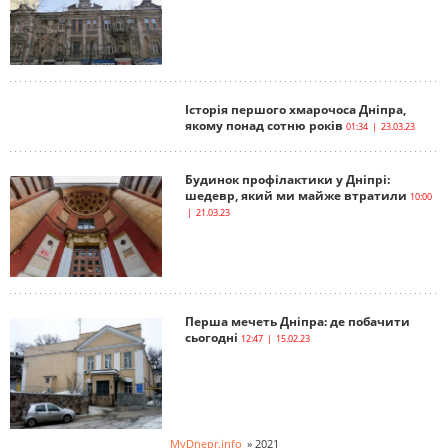
Історія першого хмарочоса Дніпра,
якому понад сотню років
01:34 | 23.03.23
Будинок профілактики у Дніпрі:
шедевр, який ми майже втратили
10:00
| 21.03.23
Перша мечеть Дніпра: де побачити
сьогодні
12:47 | 15.02.23
MyDnepr.info
»
2021