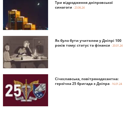
Три відродження дніпровської
синагоги
- 23.06.24
Як було бути учителем у Дніпрі 100
років тому: статус та фінанси
- 20.01.24
Січеславська, повітрянодесантна:
героїчна 25 бригада з Дніпра
- 16.01.24