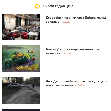
ВЫБОР РЕДАКЦИИ
Коворкінги та антикафе Дніпра: огляд
закладів
- 12.05.25
Ботсад Дніпра – царство зелені та
екзотики
- 13.04.25
Де в Дніпрі знайти Корею та вулицю з
чотирма назвами
- 16.07.24