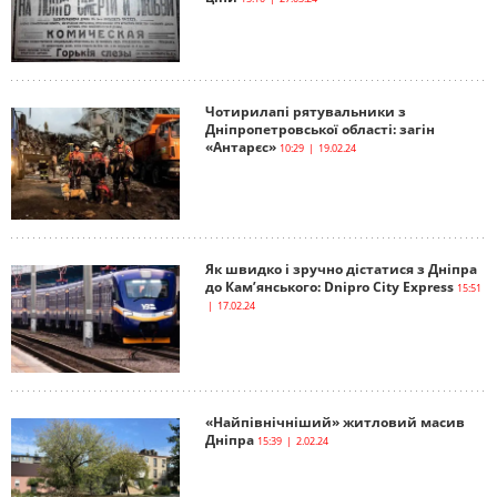
Чотирилапі рятувальники з
Дніпропетровської області: загін
«Антарєс»
10:29 | 19.02.24
Як швидко і зручно дістатися з Дніпра
до Кам’янського: Dnipro City Express
15:51
| 17.02.24
«Найпівнічніший» житловий масив
Дніпра
15:39 | 2.02.24