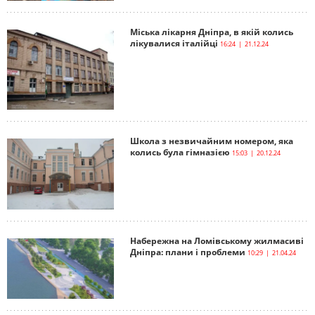
Міська лікарня Дніпра, в якій колись
лікувалися італійці
16:24 | 21.12.24
Школа з незвичайним номером, яка
колись була гімназією
15:03 | 20.12.24
Набережна на Ломівському жилмасиві
Дніпра: плани і проблеми
10:29 | 21.04.24