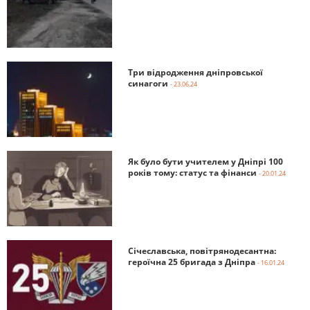
Три відродження дніпровської
синагоги
- 23.06.24
Як було бути учителем у Дніпрі 100
років тому: статус та фінанси
- 20.01.24
Січеславська, повітрянодесантна:
героїчна 25 бригада з Дніпра
- 16.01.24