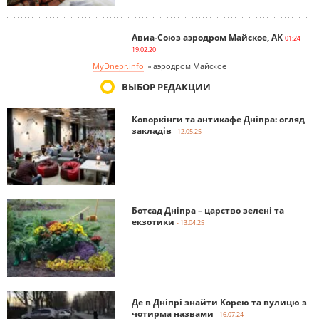
Авиа-Союз аэродром Майское, АК
01:24 |
19.02.20
MyDnepr.info
»
аэродром Майское
ВЫБОР РЕДАКЦИИ
Коворкінги та антикафе Дніпра: огляд
закладів
- 12.05.25
Ботсад Дніпра – царство зелені та
екзотики
- 13.04.25
Де в Дніпрі знайти Корею та вулицю з
чотирма назвами
- 16.07.24