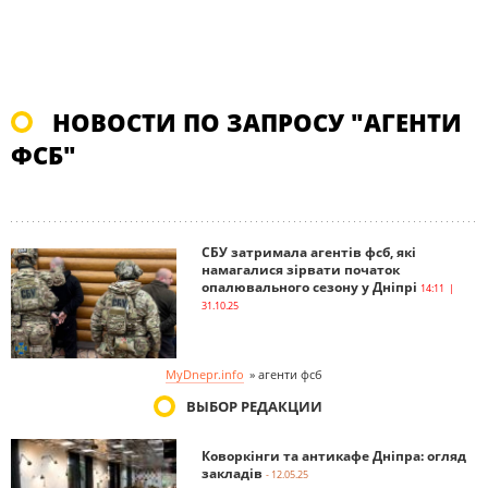
НОВОСТИ ПО ЗАПРОСУ "АГЕНТИ
ФСБ"
СБУ затримала агентів фсб, які
намагалися зірвати початок
опалювального сезону у Дніпрі
14:11 |
31.10.25
MyDnepr.info
»
агенти фсб
ВЫБОР РЕДАКЦИИ
Коворкінги та антикафе Дніпра: огляд
закладів
- 12.05.25