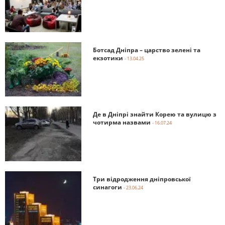
Ботсад Дніпра – царство зелені та
екзотики
- 13.04.25
Де в Дніпрі знайти Корею та вулицю з
чотирма назвами
- 16.07.24
Три відродження дніпровської
синагоги
- 23.06.24