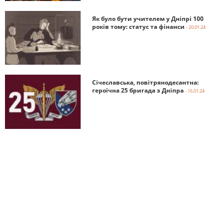
Як було бути учителем у Дніпрі 100
років тому: статус та фінанси
- 20.01.24
Січеславська, повітрянодесантна:
героїчна 25 бригада з Дніпра
- 16.01.24