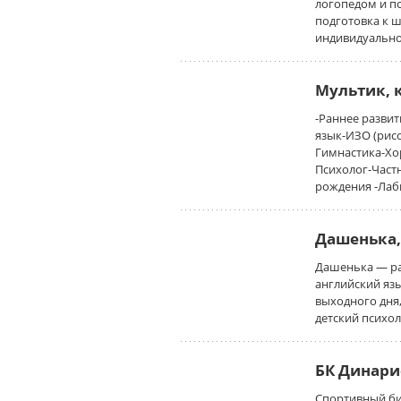
логопедом и пс
подготовка к ш
индивидуально
Мультик, 
-Раннее разви
язык-ИЗО (рис
Гимнастика-Хо
Психолог-Част
рождения -Ла
Дашенька,
Дашенька — раз
английский язы
выходного дня
детский психол
БК Динарис
Спортивный би