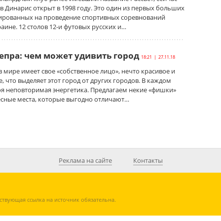
 Динарис открыт в 1998 году. Это один из первых больших
ированных на проведение спортивных соревнований
аине. 12 столов 12-и футовых русских и…
пра: чем может удивить город
18:21 | 27.11.18
 мире имеет свое «собственное лицо», нечто красивое и
, что выделяет этот город от других городов. В каждом
воя неповторимая энергетика. Предлагаем некие «фишки»
есные места, которые выгодно отличают…
Реклама на сайте
Контакты
ствующая ссылка на источник обязательна.