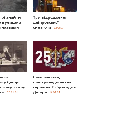
прі знайти
Три відродження
а вулицю з
дніпровської
 назвами
синагоги
-
- 23.06.24
бути
Січеславська,
м у Дніпрі
повітрянодесантна:
в тому: статус
героїчна 25 бригада з
нси
Дніпра
- 20.01.24
- 16.01.24