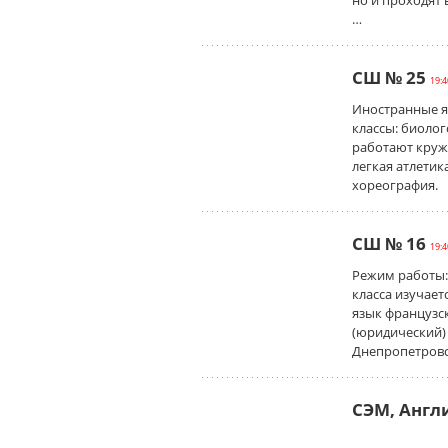
но и проходят 
…
СШ № 25
19:4
Иностранные я
классы: биоло
работают круж
легкая атлетик
хореография.
СШ № 16
19:4
Режим работы: 
класса изучает
язык французс
(юридический)
Днепропетровс
СЭМ, Англ