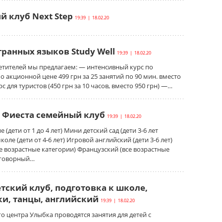
й клуб Next Step
19:39 | 18.02.20
транных языков Study Well
19:39 | 18.02.20
етителей мы предлагаем: — интенсивный курс по
о акционной цене 499 грн за 25 занятий по 90 мин. вместо
рс для туристов (450 грн за 10 часов, вместо 950 грн) —…
b, Фиеста семейный клуб
19:39 | 18.02.20
 (дети от 1 до 4 лет) Мини детский сад (дети 3-6 лет
оле (дети от 4-6 лет) Игровой английский (дети 3-6 лет)
е возрастные категории) Французский (все возрастные
зговорный…
етский клуб, подготовка к школе,
и, танцы, английский
19:39 | 18.02.20
го центра Улыбка проводятся занятия для детей с