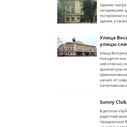
Зданию театра 
сегодняшнее з
построенного 
здания, а такж
Улица Вос
улицы сли
Улица Воскресе
Находится она 
ней отлично с
архитектуры м
Шевченковский 
начало от совр
Сичеславская 
Sunny Club
В детском клуб
радостная аьм
праздничное! В