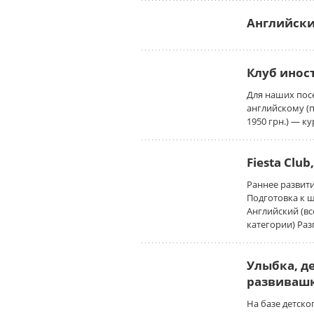
Английски
Клуб инос
Для наших пос
английскому (п
1950 грн.) — ку
Fiesta Clu
Раннее развитие
Подготовка к шк
Английский (вс
категории) Ра
Улыбка, д
развивашк
На базе детско