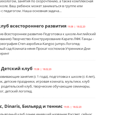
ихологом, занятия по скорочтению, а также комплексная
коле. Ваш ребенок может заниматься в группе или
 с педагогом. Наша основная задача…
клуб всестороннего развития
19:38 | 18.02.20
тие-Всестороннее развитие-Подготовка к школе-Английский
ование)-Творчество-Конструирование-Карате-ЛФК-Танцы -
реография-Степ-аэробика-Kangoo jumps-Логопед-
ный сад-Комната-няня-Прокат костюмов-Утренники-Дни
биринт
 Детский клуб
19:38 | 18.02.20
вивающие занятия (с 1 года), подготовка к школе (с 4 лет),
к, детские праздники, игровая комната, мультики, клуб
, родительский клуб, творческие обучающие семинары,
ог, детский логопед.
, Dinaris, Бильярд и теннис
19:35 | 18.02.20
льярдный клуб ранее имевший название Рассвет, сейчас