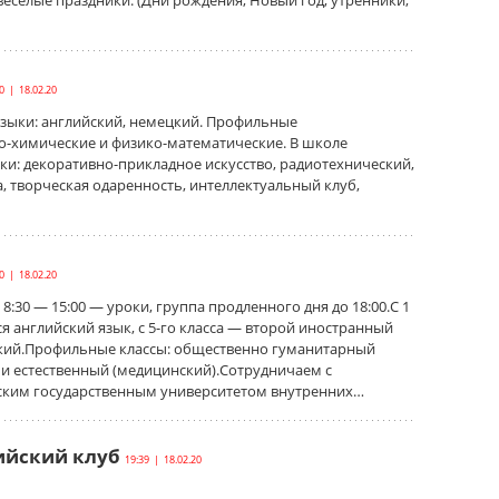
веселые праздники. (Дни рождения, Новый год, утренники,
0 | 18.02.20
зыки: английский, немецкий. Профильные
го-химические и физико-математические. В школе
ки: декоративно-прикладное искусство, радиотехнический,
а, творческая одаренность, интеллектуальный клуб,
0 | 18.02.20
8:30 — 15:00 — уроки, группа продленного дня до 18:00.С 1
ся английский язык, с 5-го класса — второй иностранный
кий.Профильные классы: общественно гуманитарный
 и естественный (медицинский).Сотрудничаем с
ким государственным университетом внутренних…
ийский клуб
19:39 | 18.02.20