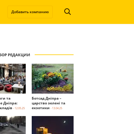
Добавить компанию
БОР РЕДАКЦИИ
нги та
Ботсад Дніпра –
е Дніпра:
царство зелені та
акладів
екзотики
- 12.05.25
- 13.04.25