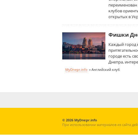
переименован в
клубов ориент
открытых в Укр
Фишки Дне
Каждый город в
притягательное
городе есть с
Днепра, интер
MyDnepr.info
»
Английский клуб
© 2026 MyDnepr.info
При использовании материалов из сайта дей