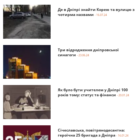
Де в Дніпрі знайти Корею та вулицю з
чотирма назвами
- 16.07.24
Три відродження дніпровської
синагоги
- 23.06.24
Як було бути учителем у Дніпрі 100
років тому: статус та фінанси
- 20.01.24
Січеславська, повітрянодесантна:
героїчна 25 бригада з Дніпра
- 16.01.24