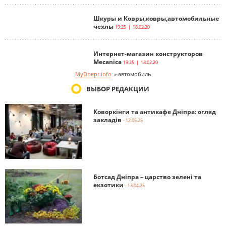
Шкуры и Ковры,ковры,автомобильные
чехлы
19:25 | 18.02.20
Интернет-магазин конструкторов
Mecanica
19:25 | 18.02.20
MyDnepr.info
»
автомобиль
ВЫБОР РЕДАКЦИИ
Коворкінги та антикафе Дніпра: огляд
закладів
- 12.05.25
Ботсад Дніпра – царство зелені та
екзотики
- 13.04.25