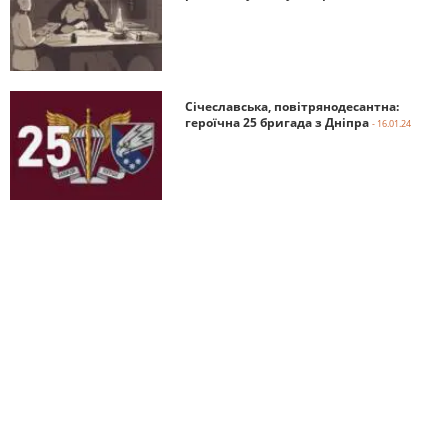
Січеславська, повітрянодесантна:
героїчна 25 бригада з Дніпра
- 16.01.24