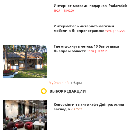
Интернет-магазин подарков, Podaro4ek
19:27 | 18.02.20
Интермебель интернет-магазин
мебели в Днепропетровске
19:26 | 18.02.20
Где отдохнуть летом: 10 баз отдыха
Днепра и области
10:00 | 12.07.19
MyDnepr.info
»
бары
ВЫБОР РЕДАКЦИИ
Коворкінги та антикафе Дніпра: огляд
закладів
- 12.05.25