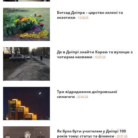
Ботсад Дніпра – царство зелені та
екзотики
- 13.04.25
Де в Дніпрі знайти Корею та вулицю з
чотирма назвами
- 16.07.24
Три відродження дніпровської
синагоги
- 23.06.24
Як було бути учителем у Дніпрі 100
років тому: статус та фінанси
- 20.01.24