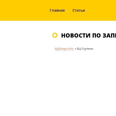
Главная
Статьи
НОВОСТИ ПО ЗАП
MyDnepr.info
»
БЦ Ступени