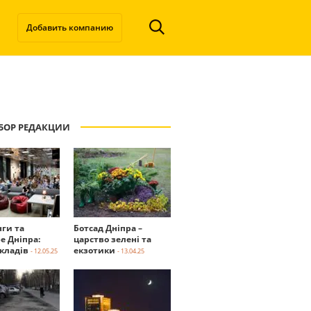
Добавить компанию
БОР РЕДАКЦИИ
нги та
Ботсад Дніпра –
е Дніпра:
царство зелені та
акладів
екзотики
- 12.05.25
- 13.04.25