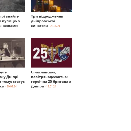
прі знайти
Три відродження
а вулицю з
дніпровської
 назвами
синагоги
-
- 23.06.24
бути
Січеславська,
м у Дніпрі
повітрянодесантна:
в тому: статус
героїчна 25 бригада з
нси
Дніпра
- 20.01.24
- 16.01.24