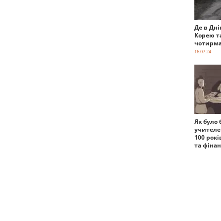
Де в Дні
Корею т
чотирма
16.07.24
Як було 
учителе
100 рокі
та фіна