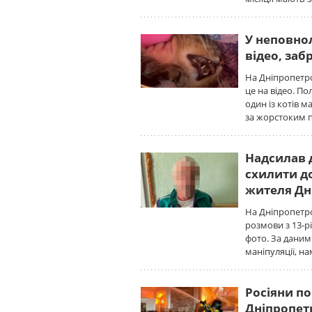
У неповнол
відео, заб
На Дніпропетро
це на відео. По
один із котів 
за жорстоким 
Надсилав д
схилити д
жителя Д
На Дніпропетро
розмови з 13-р
фото. За даним
маніпуляції, н
Росіяни по
Дніпропет