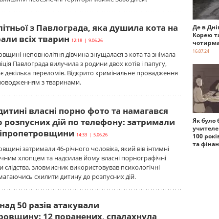
ітньої з Павлограда, яка душила кота на
Де в Дні
Корею т
рали всіх тварин
12:18 | 9.06.26
чотирма
16.07.24
вщині неповнолітня дівчина знущалася з кота та знімала
ліція Павлограда вилучила з родини двох котів і папугу,
має декілька переломів. Відкрито кримінальне провадження
поводженням з тваринами.
итині власні порно фото та намагався
о розпусних дій по телефону: затримали
Як було 
учителе
ніпропетровщини
14:33 | 5.06.26
100 рокі
та фіна
вщині затримали 46-річного чоловіка, який вів інтимні
ічним хлопцем та надсилав йому власні порнографічні
и слідства, зловмисник використовував психологічні
амагаючись схилити дитину до розпусних дій.
над 50 разів атакували
ровщину: 12 поранених, спалахнула