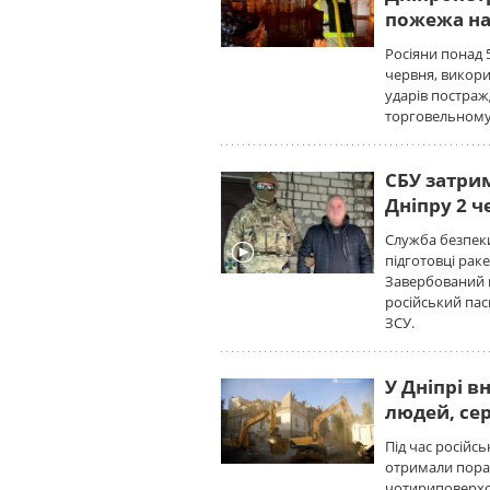
пожежа на
Росіяни понад 
червня, викори
ударів постра
торговельному 
СБУ затри
Дніпру 2 ч
Служба безпеки
підготовці раке
Завербований 
російський пас
ЗСУ.
У Дніпрі в
людей, се
Під час російс
отримали поран
чотириповерхо