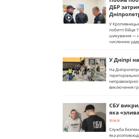
ДБР затри
Дніпропет
У Кропивницьк
побитті бійця 1
шикування — н
численних удар
У Дніпрі н
На Дніпропетр
територіально
неправомірної 
виключення гро
СБУ викрил
яка «злив
30.04.26
Служба безпеки
яка розповсюдж