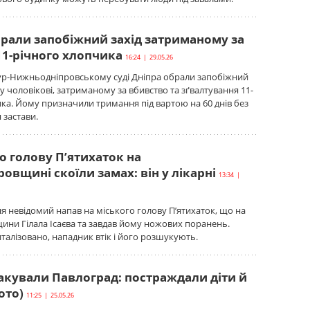
брали запобіжний захід затриманому за
11-річного хлопчика
16:24 | 29.05.26
мур-Нижньодніпровському суді Дніпра обрали запобіжний
му чоловікові, затриманому за вбивство та зґвалтування 11-
ка. Йому призначили тримання під вартою на 60 днів без
 застави.
о голову П’ятихаток на
овщині скоїли замах: він у лікарні
13:34 |
ня невідомий напав на міського голову П’ятихаток, що на
ни Гілала Ісаєва та завдав йому ножових поранень.
алізовано, нападник втік і його розшукують.
такували Павлоград: постраждали діти й
ото)
11:25 | 25.05.26