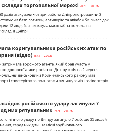
 складах торговельної мережі
20:26 | 3.06.26
50 разів атакували чотири райони Дніпропетровщини 3
стовуючи безпілотники, артилерію та авіабомби. Унаслідок
ждали 12 людей, спалахнула масштабна пожежа на
складі в Дніпрі.
мала коригувальника російських атак по
ервня (відео)
15:41 | 2.06.26
 затримала ворожого агента, який брав участь у
тно-дронової атаки росіян по Дніпру в ніч на 2 червня.
колишній військовий з Криничанського району мав
порт і спостерігав за польотами винищувачів і гелікоптерів
наслідок російського удару загинули 7
ред них рятувальник
09:24 | 2.06.26
ького нічного удару по Дніпру загинуло 7 осіб, ще 35 людей
ення, серед них діти. На місці зруйнованого
вого будинку можуть перебувати люди під завалами.