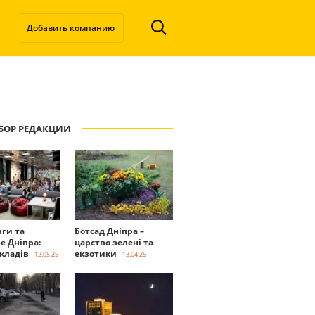
Добавить компанию
БОР РЕДАКЦИИ
нги та
Ботсад Дніпра –
е Дніпра:
царство зелені та
акладів
екзотики
- 12.05.25
- 13.04.25