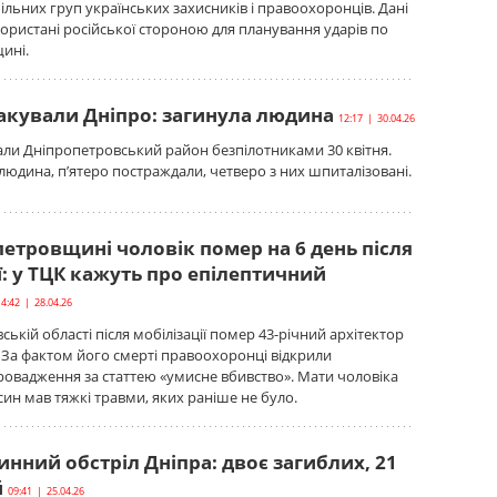
льних груп українських захисників і правоохоронців. Дані
ористані російської стороною для планування ударів по
ині.
такували Дніпро: загинула людина
12:17 | 30.04.26
али Дніпропетровський район безпілотниками 30 квітня.
людина, п’ятеро постраждали, четверо з них шпиталізовані.
етровщині чоловік помер на 6 день після
ї: у ТЦК кажуть про епілептичний
14:42 | 28.04.26
ькій області після мобілізації помер 43-річний архітектор
 За фактом його смерті правоохоронці відкрили
овадження за статтею «умисне вбивство». Мати чоловіка
син мав тяжкі травми, яких раніше не було.
нний обстріл Дніпра: двоє загиблих, 21
й
09:41 | 25.04.26