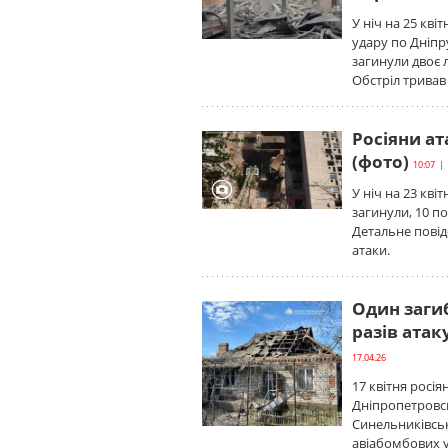
У ніч на 25 кв
удару по Дніпру
загинули двоє 
Обстріл тривав
Росіяни ат
(фото)
10:07 | 
У ніч на 23 кві
загинули, 10 п
Детальне пові
атаки.
Один загиб
разів атак
17.04.26
17 квітня росія
Дніпропетровсь
Синельниківськ
авіабомбових у