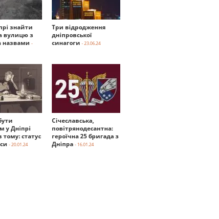
прі знайти
Три відродження
а вулицю з
дніпровської
 назвами
синагоги
-
- 23.06.24
бути
Січеславська,
м у Дніпрі
повітрянодесантна:
в тому: статус
героїчна 25 бригада з
нси
Дніпра
- 20.01.24
- 16.01.24