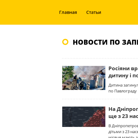
Главная
Статьи
НОВОСТИ ПО ЗАП
Росіяни в
дитину і 
Дитина загинул
по Павлограду 
На Дніпро
ще з 23 на
В Дніпропетров
дітьми з 23 на
місяця мають з