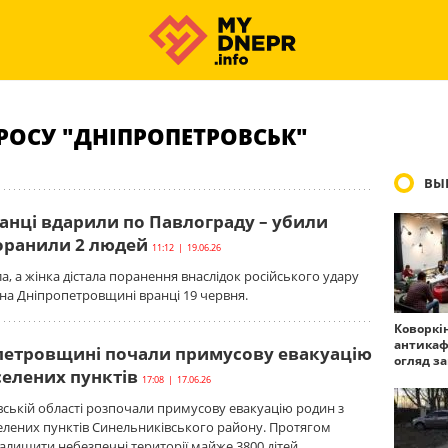
РОСУ "ДНІПРОПЕТРОВСЬК"
ВЫ
ранці вдарили по Павлограду – убили
поранили 2 людей
11:12 | 19.06.26
а, а жінка дістала поранення внаслідок російського удару
на Дніпропетровщині вранці 19 червня.
Коворкі
антикаф
петровщині почали примусову евакуацію
огляд з
селених пунктів
17:08 | 17.06.26
ській області розпочали примусову евакуацію родин з
селених пунктів Синельниківського району. Протягом
алишити небезпечні території майже 3800 дітей.