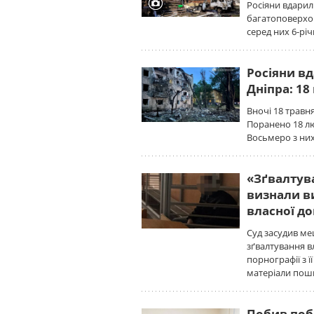
Росіяни вдарил
багатоповерхо
серед них 6-рі
Росіяни в
Дніпра: 18
Вночі 18 травн
Поранено 18 лю
Восьмеро з них 
«Зґвалтува
визнали в
власної д
Суд засудив ме
зґвалтування в
порнографії з 
матеріали пош
Побив побр