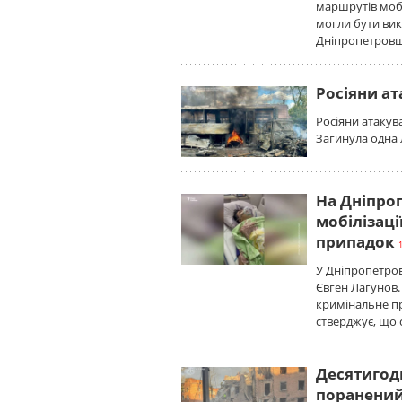
маршрутів мобі
могли бути вик
Дніпропетровщ
Росіяни а
Росіяни атакув
Загинула одна 
На Дніпроп
мобілізаці
припадок
У Дніпропетровс
Євген Лагунов.
кримінальне пр
стверджує, що 
Десятигоди
поранени