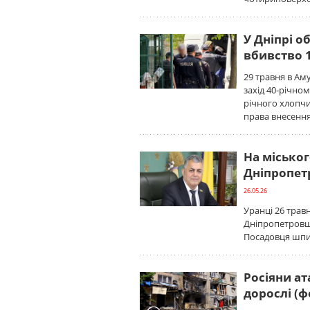
У Дніпрі о
вбивство 
29 травня в А
захід 40-річно
річного хлопчи
права внесення
На міськог
Дніпропетр
26.05.26
Уранці 26 трав
Дніпропетровщи
Посадовця шпит
Росіяни а
дорослі (ф