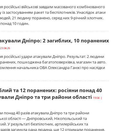
ітня російські військові завдали масованого комбінованого
 із застосуванням ракет та беспілотників. Унаслідок атаки
людей, 21 людину поранено, серед них 9-річний хлопчик.
 понад 10 годин.
акували Дніпро: 2 загиблих, 10 поранених
23.04.26
тня російські удари атакували Дніпро. Результат: 2 людини
оранених, пошкоджена багатоповерхівка, магазин та авто.
домлення начальника ОВА Олександра Ганжі про наслідки
лий та 12 поранених: росіяни понад 40
ували Дніпро та три райони області
19:04 |
ни понад 40 разів атакувала Дніпро та три райони
кої області — Дніпровський, Нікопольський та
ий. У результаті безпілотних, артилерійських та
дарів загинула одна людина, ще 12 отримали поранення.