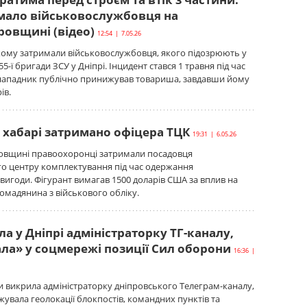
мало військовослужбовця на
ровщині (відео)
12:54 | 7.05.26
ому затримали військовослужбовця, якого підозрюють у
55-ї бригади ЗСУ у Дніпрі. Інцидент стався 1 травня під час
ападник публічно принижував товариша, завдавши йому
ів.
а хабарі затримано офіцера ТЦК
19:31 | 6.05.26
овщині правоохоронці затримали посадовця
го центру комплектування під час одержання
вигоди. Фігурант вимагав 1500 доларів США за вплив на
мадянина з військового обліку.
а у Дніпрі адміністраторку ТГ-каналу,
ала» у соцмережі позиції Сил оборони
16:36 |
 викрила адміністраторку дніпровського Телеграм-каналу,
увала геолокації блокпостів, командних пунктів та