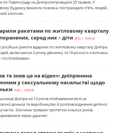
и по Павлограду на Дніпропетровщині 25 травня. У
вому будинку виникла пожежа, постраждало п’ять людей,
чний хлопчик.
дарили ракетами по житловому кварталу
 поранених, серед них – діти
08:52 | 18.05.26
я російські ракети вдарили по житловому кварталу Дніпра.
дей, включаючи 2-річну дівчинку та 10-річного хлопчика.
госпіталізовані.
в та зняв це на відео»: дніпрянина
инним у сексуальному насильстві щодо
оньки
16:45 | 14.05.26
шканця Дніпра на 13 років позбавлення волі за
ласної доньки та виробництво й розповсюдження дитячої
її участю. Злочини тривали протягом кількох років,
ирювалися через даркнет.
атима перед строєм та втік з частини: