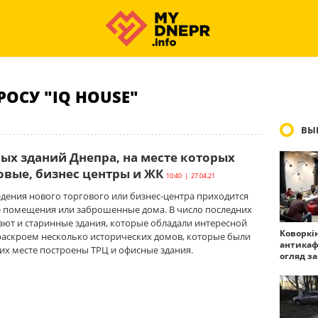
ОСУ "IQ HOUSE"
ВЫ
ных зданий Днепра, на месте которых
овые, бизнес центры и ЖК
10:40 | 27.04.21
едения нового торгового или бизнес-центра приходится
е помещения или заброшенные дома. В число последних
ают и старинные здания, которые обладали интересной
Коворкі
раскроем несколько исторических домов, которые были
антикаф
 их месте построены ТРЦ и офисные здания.
огляд з