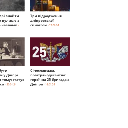
прі знайти
Три відродження
а вулицю з
дніпровської
 назвами
синагоги
-
- 23.06.24
бути
Січеславська,
м у Дніпрі
повітрянодесантна:
в тому: статус
героїчна 25 бригада з
нси
Дніпра
- 20.01.24
- 16.01.24