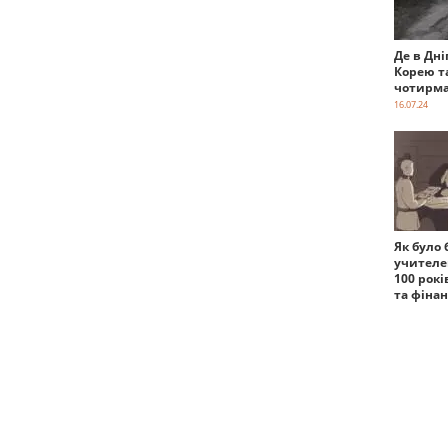
Де в Дні
Корею т
чотирма
16.07.24
Як було 
учителе
100 рокі
та фіна