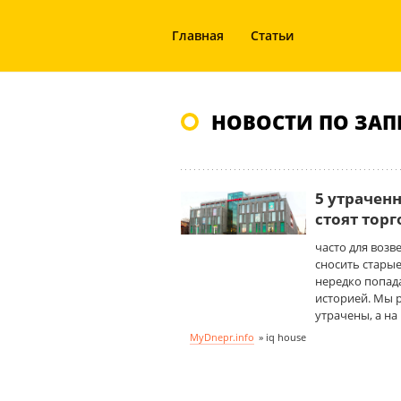
Главная
Статьи
НОВОСТИ ПО ЗАПР
5 утрачен
стоят торг
часто для возв
сносить стары
нередко попад
историей. Мы 
утрачены, а на
MyDnepr.info
»
iq house