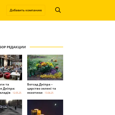
Добавить компанию
БОР РЕДАКЦИИ
нги та
Ботсад Дніпра –
е Дніпра:
царство зелені та
акладів
екзотики
- 12.05.25
- 13.04.25