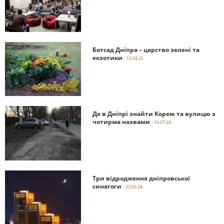
Ботсад Дніпра – царство зелені та
екзотики
- 13.04.25
Де в Дніпрі знайти Корею та вулицю з
чотирма назвами
- 16.07.24
Три відродження дніпровської
синагоги
- 23.06.24