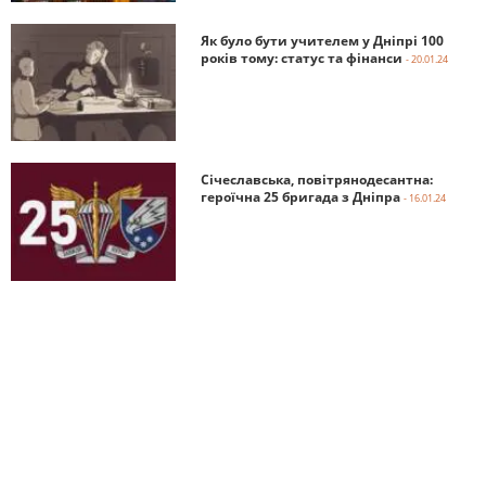
Як було бути учителем у Дніпрі 100
років тому: статус та фінанси
- 20.01.24
Січеславська, повітрянодесантна:
героїчна 25 бригада з Дніпра
- 16.01.24